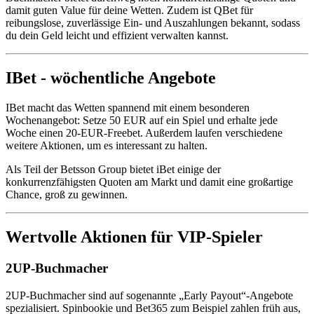
damit guten Value für deine Wetten. Zudem ist QBet für
reibungslose, zuverlässige Ein- und Auszahlungen bekannt, sodass
du dein Geld leicht und effizient verwalten kannst.
IBet - wöchentliche Angebote
IBet macht das Wetten spannend mit einem besonderen
Wochenangebot: Setze 50 EUR auf ein Spiel und erhalte jede
Woche einen 20-EUR-Freebet. Außerdem laufen verschiedene
weitere Aktionen, um es interessant zu halten.
Als Teil der Betsson Group bietet iBet einige der
konkurrenzfähigsten Quoten am Markt und damit eine großartige
Chance, groß zu gewinnen.
Wertvolle Aktionen für VIP-Spieler
2UP-Buchmacher
2UP-Buchmacher sind auf sogenannte „Early Payout“-Angebote
spezialisiert. Spinbookie und Bet365 zum Beispiel zahlen früh aus,