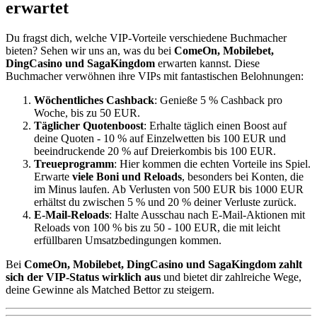
erwartet
Du fragst dich, welche VIP-Vorteile verschiedene Buchmacher
bieten? Sehen wir uns an, was du bei
ComeOn, Mobilebet,
DingCasino und SagaKingdom
erwarten kannst. Diese
Buchmacher verwöhnen ihre VIPs mit fantastischen Belohnungen:
Wöchentliches Cashback
: Genieße 5 % Cashback pro
Woche, bis zu 50 EUR.
Täglicher Quotenboost
: Erhalte täglich einen Boost auf
deine Quoten - 10 % auf Einzelwetten bis 100 EUR und
beeindruckende 20 % auf Dreierkombis bis 100 EUR.
Treueprogramm
: Hier kommen die echten Vorteile ins Spiel.
Erwarte
viele Boni und Reloads
, besonders bei Konten, die
im Minus laufen. Ab Verlusten von 500 EUR bis 1000 EUR
erhältst du zwischen 5 % und 20 % deiner Verluste zurück.
E-Mail-Reloads
: Halte Ausschau nach E-Mail-Aktionen mit
Reloads von 100 % bis zu 50 - 100 EUR, die mit leicht
erfüllbaren Umsatzbedingungen kommen.
Bei
ComeOn, Mobilebet, DingCasino und SagaKingdom
zahlt
sich der VIP-Status wirklich aus
und bietet dir zahlreiche Wege,
deine Gewinne als Matched Bettor zu steigern.