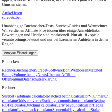
Gunsten stehen.
Artikel lesen
surebets
.bet
Unabhängige Buchmacher-Tests, Surebet-Guides und Wettrechner.
Wir verdienen Affiliate-Provisionen über einige Anmeldelinks;
Bewertungen und Urteile sind redaktionell. Nur ab 18 - spiele
verantwortungsbewusst und nur bei lizenzierten Anbietern in deiner
Region.
Analyse-Einstellungen
Entdecken
Rechner
Buchmacher
Surebet-Software
Boni
Wettbörsen
Matched
Betting
Volume betting
News
Über uns
Affiliate-
Offenlegung
Datenschutzerklärung
Rechner
Surebet / arbitrage calculator
Matched betting calculator
Vig / margin
calculator
Odds converter
Exchange commission calculator
Betting
ROI calculator
Dutching calculator
Early payout calculator
Hedge
calculator
Lay to back calculator
Sequential lay calculator
Stake