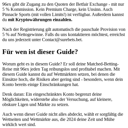
96ex gibt dir Zugang zu den Quoten der Betfair Exchange - mit nur
5 % Kommission. Kein Premium Charge, kein Unsinn. Auch
Pinnacle Sports (mit vollen Limits!) ist verfügbar. Außerdem kannst
du
mit Kryptowährungen einzahlen.
Nach der Registrierung gilt automatisch die pauschale Provision von
5 % auf Nettogewinne. Falls du uns kontaktieren möchtest, erreichst
du uns jederzeit unter
Contact@surebets.bet.
Für wen ist dieser Guide?
Worum geht es in diesem Guide? Er soll deine Matched-Betting-
Reise mit 96ex jeden Tag reibungslos und profitabel machen. Mit
diesem Guide kannst du auf Wettmärkten setzen, bei denen die
Einsätze hoch, die Risiken aber gering sind - besonders, wenn dein
Konto bereits einige Einschränkungen hat.
Denk daran: Ein eingeschränktes Konto begrenzt deine
Möglichkeiten, widerstehe also der Versuchung, auf kleinere,
obskure Ligen und Märkte zu setzen.
Auch wenn dieser Guide nicht alles abdeckt, wählt er sorgfältig die
Wettseiten und Wettmärkte aus, die 2024 deine Zeit und Mühe
wirklich wert sind.