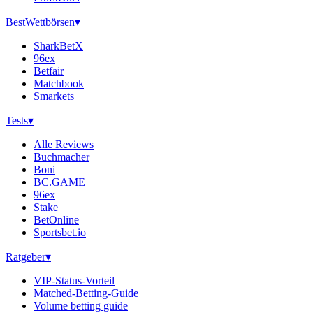
Best
Wettbörsen
▾
SharkBetX
96ex
Betfair
Matchbook
Smarkets
Tests
▾
Alle Reviews
Buchmacher
Boni
BC.GAME
96ex
Stake
BetOnline
Sportsbet.io
Ratgeber
▾
VIP-Status-Vorteil
Matched-Betting-Guide
Volume betting guide