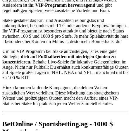
Außerdem ist
ihr VIP-Programm hervorragend
und gibt
regelmäßigen Spielern viele zusätzliche Vorteile und Boni.
Stake gestaltet das Ein- und Auszahlen reibungslos und
unkompliziert, besonders mit LTC oder anderen Kryptowährungen.
Ihr VIP-Programm ist besonders attraktiv und bietet je nach Status
zwischen 100 $ und 1000 $ pro Stufe. Je mehr Spielaktivität du hast
- besonders bei Konten im Minus - , desto mehr Boni erhältst du.
Um im VIP-Programm bei Stake aufzusteigen, ist es eine gute
Strategie,
dich auf Fußballwetten mit niedrigen Quoten zu
konzentrieren.
Behalte Live-Spiele für lukrative Gelegenheiten im
Auge. Nicht nur Fußball: Du erhältst auch konkurrenzfähige Quoten
auf Spiele großer Ligen in NHL, NBA und NFL - manchmal mit bis
zu 100 % RTP.
Hinzu kommen laufende Kampagnen, die deinen Wetten
zusätzlichen Wert verleihen. Diese Mischung aus strategischem
Wetten und großzügigen Quoten macht den Aufbau eines VIP-
Status bei Stake für praktisch jeden Wetter zum Selbstläufer.
BetOnline / Sportsbetting.ag - 1000 $