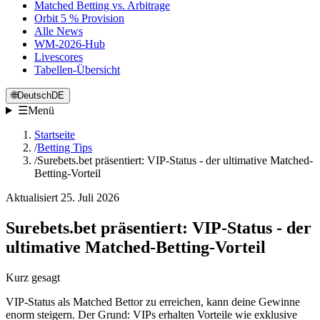
Matched Betting vs. Arbitrage
Orbit 5 % Provision
Alle News
WM-2026-Hub
Livescores
Tabellen-Übersicht
🌐
Deutsch
DE
☰
Menü
Startseite
/
Betting Tips
/
Surebets.bet präsentiert: VIP-Status - der ultimative Matched-
Betting-Vorteil
Aktualisiert 25. Juli 2026
Surebets.bet präsentiert: VIP-Status - der
ultimative Matched-Betting-Vorteil
Kurz gesagt
VIP-Status als Matched Bettor zu erreichen, kann deine Gewinne
enorm steigern. Der Grund: VIPs erhalten Vorteile wie exklusive