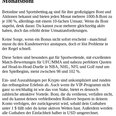
Monatsboni
Betonline und Sportsbetting.ag sind für ihre großzügigen Boni und
Aktionen bekannt und bieten jeden Monat mehrere 1000-$-Boni zu
je 100 %, allerdings mit einem 10-fachen Umsatz. Wenn du Boni
stapelst, denk daran: Du kannst zwar mehrere gleichzeitig aktiv
haben, doch das erhöht deine Umsatzanforderungen.
Keine Sorge, wenn ein Bonus nicht sofort erscheint - manchmal
musst du den Kundenservice anstupsen, doch er löst Probleme in
der Regel schnell.
Diese Seiten sind besonders gut für Sportwettende, mit exzellenten
Match-Bewertungen für UFC/MMA und nahezu perfekten Quoten
auf Head-to-Head-Duelle in NBA, NHL, NFL und Golf rund um
den Spielbeginn, meist zwischen 98 und 102 %.
Ein- und Auszahlungen per Krypto sind unkompliziert und runden
das reibungslose Erlebnis ab. Auch wenn ihr VIP-Programm nicht
ganz so reichhaltig ist wie das von Stake, bietet es dennoch
zahlreiche attraktive Vorteile. Boni, die du verdienst, verfallen nicht,
und du kannst deinen verbleibenden Rollover bequem in deinem
Konto verfolgen, der zurückgesetzt wird, sobald dein Guthaben
unter 1 $ fällt oder du keine aktiven Wetten hast. Außerdem werden
alle Guthaben der Einfachheit halber in USD umgerechnet.