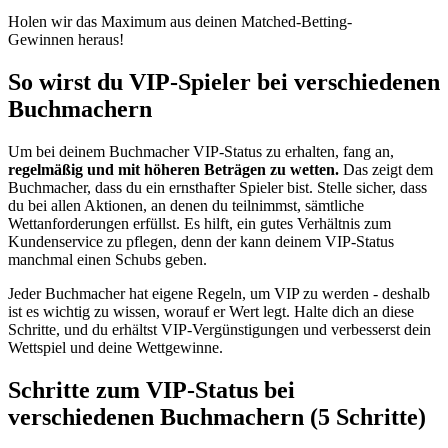
Holen wir das Maximum aus deinen Matched-Betting-
Gewinnen heraus!
So wirst du VIP-Spieler bei verschiedenen
Buchmachern
Um bei deinem Buchmacher VIP-Status zu erhalten, fang an,
regelmäßig und mit höheren Beträgen zu wetten.
Das zeigt dem
Buchmacher, dass du ein ernsthafter Spieler bist. Stelle sicher, dass
du bei allen Aktionen, an denen du teilnimmst, sämtliche
Wettanforderungen erfüllst. Es hilft, ein gutes Verhältnis zum
Kundenservice zu pflegen, denn der kann deinem VIP-Status
manchmal einen Schubs geben.
Jeder Buchmacher hat eigene Regeln, um VIP zu werden - deshalb
ist es wichtig zu wissen, worauf er Wert legt. Halte dich an diese
Schritte, und du erhältst VIP-Vergünstigungen und verbesserst dein
Wettspiel und deine Wettgewinne.
Schritte zum VIP-Status bei
verschiedenen Buchmachern
(5 Schritte)