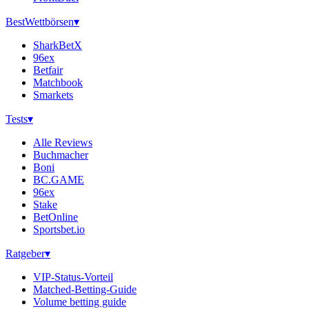
Best
Wettbörsen
▾
SharkBetX
96ex
Betfair
Matchbook
Smarkets
Tests
▾
Alle Reviews
Buchmacher
Boni
BC.GAME
96ex
Stake
BetOnline
Sportsbet.io
Ratgeber
▾
VIP-Status-Vorteil
Matched-Betting-Guide
Volume betting guide