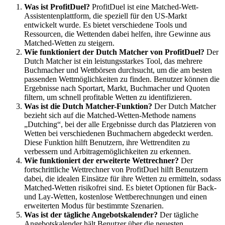
Was ist ProfitDuel?
ProfitDuel ist eine Matched-Wett-
Assistentenplattform, die speziell für den US-Markt
entwickelt wurde. Es bietet verschiedene Tools und
Ressourcen, die Wettenden dabei helfen, ihre Gewinne aus
Matched-Wetten zu steigern.
Wie funktioniert der Dutch Matcher von ProfitDuel?
Der
Dutch Matcher ist ein leistungsstarkes Tool, das mehrere
Buchmacher und Wettbörsen durchsucht, um die am besten
passenden Wettmöglichkeiten zu finden. Benutzer können die
Ergebnisse nach Sportart, Markt, Buchmacher und Quoten
filtern, um schnell profitable Wetten zu identifizieren.
Was ist die Dutch Matcher-Funktion?
Der Dutch Matcher
bezieht sich auf die Matched-Wetten-Methode namens
„Dutching“, bei der alle Ergebnisse durch das Platzieren von
Wetten bei verschiedenen Buchmachern abgedeckt werden.
Diese Funktion hilft Benutzern, ihre Wettrenditen zu
verbessern und Arbitragemöglichkeiten zu erkennen.
Wie funktioniert der erweiterte Wettrechner?
Der
fortschrittliche Wettrechner von ProfitDuel hilft Benutzern
dabei, die idealen Einsätze für ihre Wetten zu ermitteln, sodass
Matched-Wetten risikofrei sind. Es bietet Optionen für Back-
und Lay-Wetten, kostenlose Wettberechnungen und einen
erweiterten Modus für bestimmte Szenarien.
Was ist der tägliche Angebotskalender?
Der tägliche
Angebotskalender hält Benutzer über die neuesten