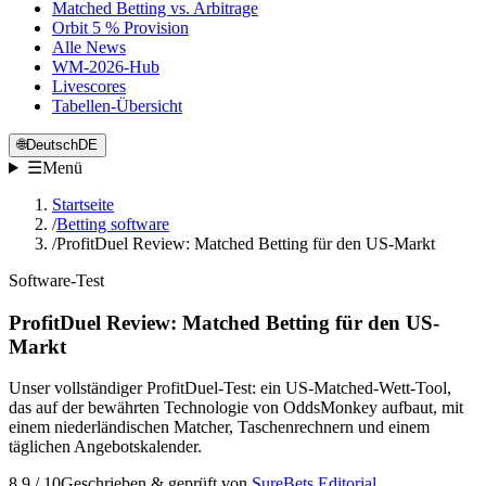
Matched Betting vs. Arbitrage
Orbit 5 % Provision
Alle News
WM-2026-Hub
Livescores
Tabellen-Übersicht
🌐
Deutsch
DE
☰
Menü
Startseite
/
Betting software
/
ProfitDuel Review: Matched Betting für den US-Markt
Software-Test
ProfitDuel Review: Matched Betting für den US-
Markt
Unser vollständiger ProfitDuel-Test: ein US-Matched-Wett-Tool,
das auf der bewährten Technologie von OddsMonkey aufbaut, mit
einem niederländischen Matcher, Taschenrechnern und einem
täglichen Angebotskalender.
8.9 / 10
Geschrieben & geprüft von
SureBets Editorial