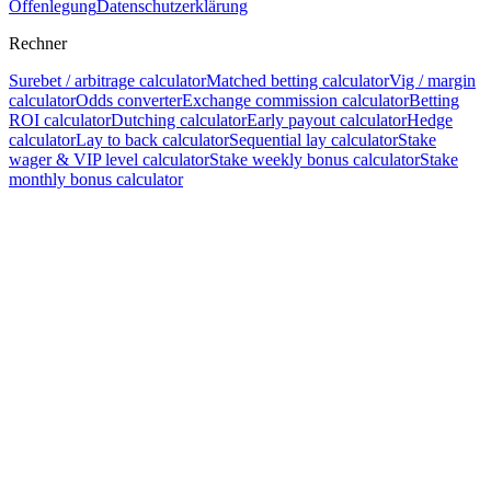
Offenlegung
Datenschutzerklärung
Rechner
Surebet / arbitrage calculator
Matched betting calculator
Vig / margin
calculator
Odds converter
Exchange commission calculator
Betting
ROI calculator
Dutching calculator
Early payout calculator
Hedge
calculator
Lay to back calculator
Sequential lay calculator
Stake
wager & VIP level calculator
Stake weekly bonus calculator
Stake
monthly bonus calculator