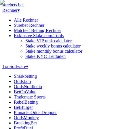
surebets
.bet
Rechner
▾
Alle Rechner
Surebet-Rechner
Matched-Betting-Rechner
Exklusive Stake.com-Tools
Stake VIP rank calculator
Stake weekly bonus calculator
Stake monthly bonus calculator
Stake-KYC-Leitfaden
Top
Software
▾
Sharkbetting
OddsJam
OddsNotifier.io
BetOnValue
Trademate Sports
RebelBetting
BetBurger
Pinnacle Odds Dropper
OddsMonkey
BreakingBet
ProfitDuel