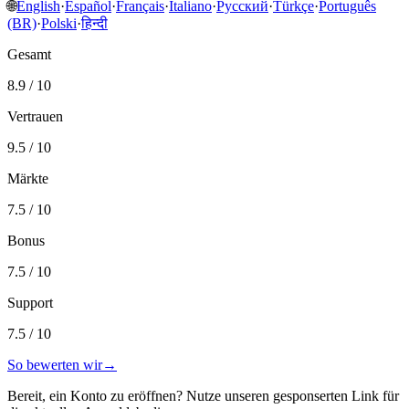
🌐
English
·
Español
·
Français
·
Italiano
·
Русский
·
Türkçe
·
Português
(BR)
·
Polski
·
हिन्दी
Gesamt
8.9 / 10
Vertrauen
9.5 / 10
Märkte
7.5 / 10
Bonus
7.5 / 10
Support
7.5 / 10
So bewerten wir
→
Bereit, ein Konto zu eröffnen? Nutze unseren gesponserten Link für