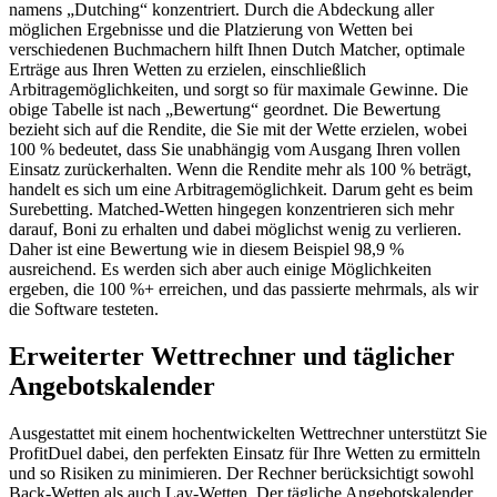
namens „Dutching“ konzentriert. Durch die Abdeckung aller
möglichen Ergebnisse und die Platzierung von Wetten bei
verschiedenen Buchmachern hilft Ihnen Dutch Matcher, optimale
Erträge aus Ihren Wetten zu erzielen, einschließlich
Arbitragemöglichkeiten, und sorgt so für maximale Gewinne. Die
obige Tabelle ist nach „Bewertung“ geordnet. Die Bewertung
bezieht sich auf die Rendite, die Sie mit der Wette erzielen, wobei
100 % bedeutet, dass Sie unabhängig vom Ausgang Ihren vollen
Einsatz zurückerhalten. Wenn die Rendite mehr als 100 % beträgt,
handelt es sich um eine Arbitragemöglichkeit. Darum geht es beim
Surebetting. Matched-Wetten hingegen konzentrieren sich mehr
darauf, Boni zu erhalten und dabei möglichst wenig zu verlieren.
Daher ist eine Bewertung wie in diesem Beispiel 98,9 %
ausreichend. Es werden sich aber auch einige Möglichkeiten
ergeben, die 100 %+ erreichen, und das passierte mehrmals, als wir
die Software testeten.
Erweiterter Wettrechner und täglicher
Angebotskalender
Ausgestattet mit einem hochentwickelten Wettrechner unterstützt Sie
ProfitDuel dabei, den perfekten Einsatz für Ihre Wetten zu ermitteln
und so Risiken zu minimieren. Der Rechner berücksichtigt sowohl
Back-Wetten als auch Lay-Wetten. Der tägliche Angebotskalender