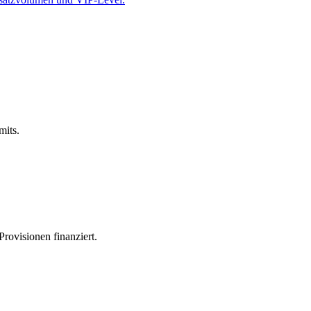
mits.
rovisionen finanziert.