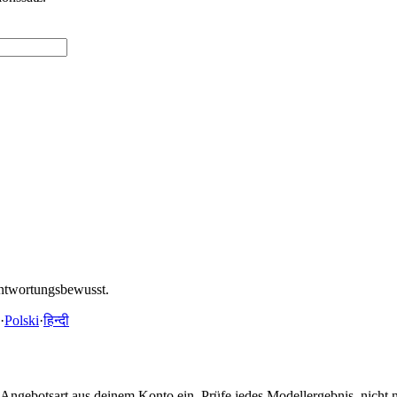
rantwortungsbewusst.
·
Polski
·
हिन्दी
ngebotsart aus deinem Konto ein. Prüfe jedes Modellergebnis, nicht 