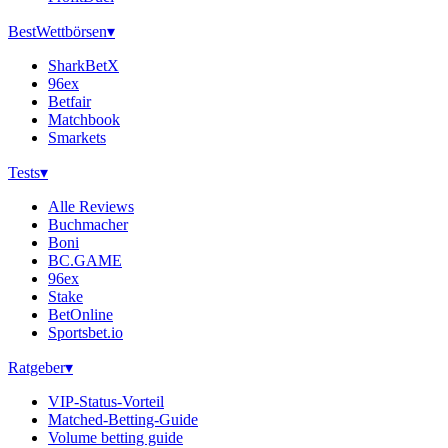
Best
Wettbörsen
▾
SharkBetX
96ex
Betfair
Matchbook
Smarkets
Tests
▾
Alle Reviews
Buchmacher
Boni
BC.GAME
96ex
Stake
BetOnline
Sportsbet.io
Ratgeber
▾
VIP-Status-Vorteil
Matched-Betting-Guide
Volume betting guide