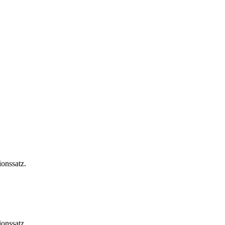
onssatz.
onssatz.