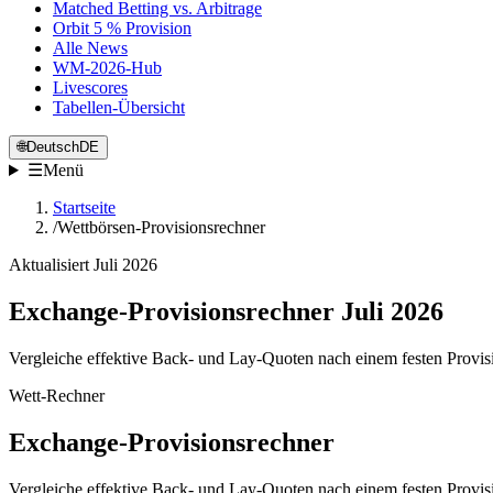
Matched Betting vs. Arbitrage
Orbit 5 % Provision
Alle News
WM-2026-Hub
Livescores
Tabellen-Übersicht
🌐
Deutsch
DE
☰
Menü
Startseite
/
Wettbörsen-Provisionsrechner
Aktualisiert Juli 2026
Exchange-Provisionsrechner Juli 2026
Vergleiche effektive Back- und Lay-Quoten nach einem festen Provisi
Wett-Rechner
Exchange-Provisionsrechner
Vergleiche effektive Back- und Lay-Quoten nach einem festen Provisi