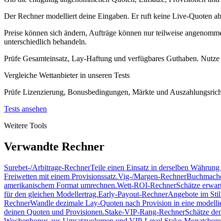
Der Rechner modelliert deine Eingaben. Er ruft keine Live-Quoten ab,
Preise können sich ändern, Aufträge können nur teilweise angenom
unterschiedlich behandeln.
Prüfe Gesamteinsatz, Lay-Haftung und verfügbares Guthaben. Nutze nu
Vergleiche Wettanbieter in unseren Tests
Prüfe Lizenzierung, Bonusbedingungen, Märkte und Auszahlungsrichtl
Tests ansehen
Weitere Tools
Verwandte Rechner
Surebet-/Arbitrage-Rechner
Teile einen Einsatz in derselben Währung
Freiwetten mit einem Provisionssatz.
Vig-/Margen-Rechner
Buchmacher
amerikanischem Format umrechnen.
Wett-ROI-Rechner
Schätze erwar
für den gleichen Modellertrag.
Early-Payout-Rechner
Angebote im Stil
Rechner
Wandle dezimale Lay-Quoten nach Provision in eine modelli
deinen Quoten und Provisionen.
Stake-VIP-Rang-Rechner
Schätze de
Wochenbonus aus Umsatzvolumen und VIP-Level.
Stake-Monatsbon