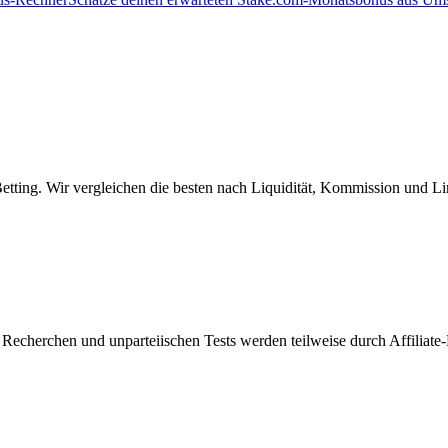
etting. Wir vergleichen die besten nach Liquidität, Kommission und Li
cherchen und unparteiischen Tests werden teilweise durch Affiliate-P