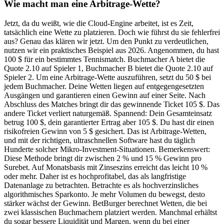
Wie macht man eine Arbitrage-Wette?
Jetzt, da du weißt, wie die Cloud-Engine arbeitet, ist es Zeit,
tatsächlich eine Wette zu platzieren. Doch wie führst du sie fehlerfrei
aus? Genau das klären wir jetzt. Um den Punkt zu verdeutlichen,
nutzen wir ein praktisches Beispiel aus 2026. Angenommen, du hast
100 $ für ein bestimmtes Tennismatch. Buchmacher A bietet die
Quote 2.10 auf Spieler 1, Buchmacher B bietet die Quote 2.10 auf
Spieler 2. Um eine Arbitrage-Wette auszuführen, setzt du 50 $ bei
jedem Buchmacher. Deine Wetten liegen auf entgegengesetzten
Ausgängen und garantieren einen Gewinn auf einer Seite. Nach
Abschluss des Matches bringt dir das gewinnende Ticket 105 $. Das
andere Ticket verliert naturgemäß. Spannend: Dein Gesamteinsatz
betrug 100 $, dein garantierter Ertrag aber 105 $. Du hast dir einen
risikofreien Gewinn von 5 $ gesichert. Das ist Arbitrage-Wetten,
und mit der richtigen, ultraschnellen Software hast du täglich
Hunderte solcher Mikro-Investment-Situationen. Bemerkenswert:
Diese Methode bringt dir zwischen 2 % und 15 % Gewinn pro
Surebet. Auf Monatsbasis mit Zinseszins erreicht das leicht 10 %
oder mehr. Daher ist es hochprofitabel, das als langfristige
Datenanlage zu betrachten. Betrachte es als hochverzinsliches
algorithmisches Sparkonto. Je mehr Volumen du bewegst, desto
stärker wächst der Gewinn. BetBurger berechnet Wetten, die bei
zwei klassischen Buchmachern platziert werden. Manchmal erhältst
du sogar bessere Liquidität und Margen, wenn du bei einer