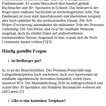
Funktionssuite. Es scannt blitzschnell über hundert globale
Buchmacher und 30+ Sportarten in Echtzeit. Das bedeutet in der
Regel einen endlosen Nachschub an hochertragreichen Arbs. Das
Dashboard ist zwar stark datenfokussiert statt übertrieben verspielt,
aber hoch optimiert für den professionellen Einsatz.
Die Arb-
Helper-Erweiterung
automatisiert die mühsamen Teile des Prozesses
vollständig. Die Abo-Preise sind zwar für ernsthafte Wettende
ausgelegt, doch du erhältst Daten auf unübertroffenem
institutionellem Niveau. Insgesamt ist klar, warum sich die Profi-
Community darauf verlässt.[5][3]
Häufig gestellte Fragen
Ist BetBurger gut?
Ja, es ist der Branchenführer. Das Premium-Preisschild mag
Gelegenheitsspielern hoch erscheinen, doch wer Sportwetten als
ernsthafte algorithmische Investition behandelt, erzielt einen
massiven ROI. Die Marktabdeckung 2026 ist außergewöhnlich und
scannt über 30 Sportarten und Hunderte Buchmacher weltweit mit
null Latenz.[5]
Gibt es eine kostenlose Testphase?