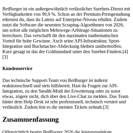
BetBurger ist ein außergewöhnlich verlässlicher Surebets-Dienst mit
Verfügbarkeiten von 99,9 %. Schon an der Premium-Preisgestaltung
erkennst du, dass du Latenz auf Enterprise-Niveau erhältst. Zudem
nutzt die Software die neuesten Scraping-Algorithmen von 2026,
um sofort alle möglichen Mehrwege-Arbitrage-Situationen zu
berechnen. Das verschafft dir den maximalen mathematischen
Vorteil für hohe Gewinne. Auch seine API-Infrastruktur, Sport-
Integration und Buchmacher-Abdeckung bleiben unübertroffen.
Kurz gesagt ist das der Goldstandard unter den Surebet-Findern.[4]
[3]
Kundenservice
Das technische Support-Team von BetBurger ist äußerst
reaktionsschnell und stets hilfsbereit. Hast du Fragen zur API-
Integration, zu den Stealth-Modi der Erweiterung oder zu sonst
etwas, zögere nicht, dich über den Live-Chat zu melden. Das Team
hinter dem Help Desk ist sehr professionell, technisch versiert und
verlässlich. Zudem löst es die meisten Tickets zeitnah.[3]
Zusammenfassung
Offensichtlich besitzt BetBurger 2026 die leistungsstärkste