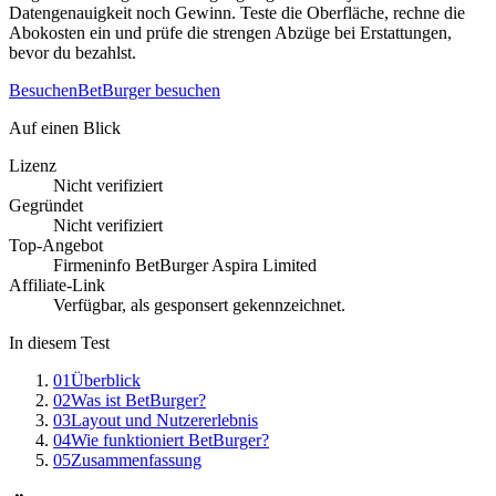
Datengenauigkeit noch Gewinn. Teste die Oberfläche, rechne die
Abokosten ein und prüfe die strengen Abzüge bei Erstattungen,
bevor du bezahlst.
Besuchen
BetBurger besuchen
Auf einen Blick
Lizenz
Nicht verifiziert
Gegründet
Nicht verifiziert
Top-Angebot
Firmeninfo BetBurger Aspira Limited
Affiliate-Link
Verfügbar, als gesponsert gekennzeichnet.
In diesem Test
01
Überblick
02
Was ist BetBurger?
03
Layout und Nutzererlebnis
04
Wie funktioniert BetBurger?
05
Zusammenfassung