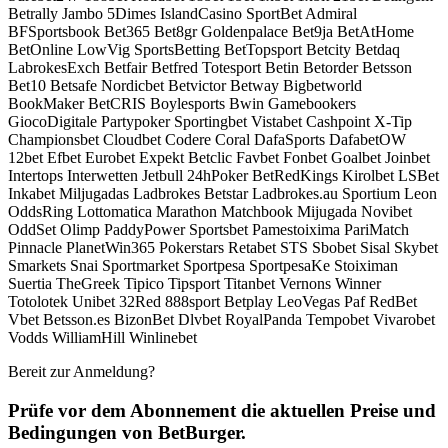
Betrally Jambo 5Dimes IslandCasino SportBet Admiral
BFSportsbook Bet365 Bet8gr Goldenpalace Bet9ja BetAtHome
BetOnline LowVig SportsBetting BetTopsport Betcity Betdaq
LabrokesExch Betfair Betfred Totesport Betin Betorder Betsson
Bet10 Betsafe Nordicbet Betvictor Betway Bigbetworld
BookMaker BetCRIS Boylesports Bwin Gamebookers
GiocoDigitale Partypoker Sportingbet Vistabet Cashpoint X-Tip
Championsbet Cloudbet Codere Coral DafaSports DafabetOW
12bet Efbet Eurobet Expekt Betclic Favbet Fonbet Goalbet Joinbet
Intertops Interwetten Jetbull 24hPoker BetRedKings Kirolbet LSBet
Inkabet Miljugadas Ladbrokes Betstar Ladbrokes.au Sportium Leon
OddsRing Lottomatica Marathon Matchbook Mijugada Novibet
OddSet Olimp PaddyPower Sportsbet Pamestoixima PariMatch
Pinnacle PlanetWin365 Pokerstars Retabet STS Sbobet Sisal Skybet
Smarkets Snai Sportmarket Sportpesa SportpesaKe Stoiximan
Suertia TheGreek Tipico Tipsport Titanbet Vernons Winner
Totolotek Unibet 32Red 888sport Betplay LeoVegas Paf RedBet
Vbet Betsson.es BizonBet Dlvbet RoyalPanda Tempobet Vivarobet
Vodds WilliamHill Winlinebet
Bereit zur Anmeldung?
Prüfe vor dem Abonnement die aktuellen Preise und
Bedingungen von BetBurger.