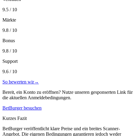
9.5 / 10
Märkte
9.8 / 10
Bonus
9.8 / 10
Support
9.6 / 10
So bewerten wir
→
Bereit, ein Konto zu eröffnen? Nutze unseren gesponserten Link für
die aktuellen Anmeldebedingungen.
BetBurger besuchen
Kurzes Fazit
BetBurger veröffentlicht klare Preise und ein breites Scanner-
Angebot. Die eigenen Bedingungen garantieren jedoch weder