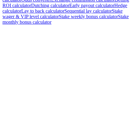
ROI calculator
Dutching calculator
Early payout calculator
Hedge
calculator
Lay to back calculator
Sequential lay calculator
Stake
wager & VIP level calculator
Stake weekly bonus calculator
Stake
monthly bonus calculator