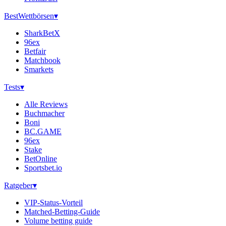
Best
Wettbörsen
▾
SharkBetX
96ex
Betfair
Matchbook
Smarkets
Tests
▾
Alle Reviews
Buchmacher
Boni
BC.GAME
96ex
Stake
BetOnline
Sportsbet.io
Ratgeber
▾
VIP-Status-Vorteil
Matched-Betting-Guide
Volume betting guide