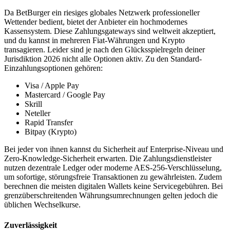
Da BetBurger ein riesiges globales Netzwerk professioneller
Wettender bedient, bietet der Anbieter ein hochmodernes
Kassensystem. Diese Zahlungsgateways sind weltweit akzeptiert,
und du kannst in mehreren Fiat-Währungen und Krypto
transagieren. Leider sind je nach den Glücksspielregeln deiner
Jurisdiktion 2026 nicht alle Optionen aktiv. Zu den Standard-
Einzahlungsoptionen gehören:
Visa / Apple Pay
Mastercard / Google Pay
Skrill
Neteller
Rapid Transfer
Bitpay (Krypto)
Bei jeder von ihnen kannst du Sicherheit auf Enterprise-Niveau und
Zero-Knowledge-Sicherheit erwarten. Die Zahlungsdienstleister
nutzen dezentrale Ledger oder moderne AES-256-Verschlüsselung,
um sofortige, störungsfreie Transaktionen zu gewährleisten. Zudem
berechnen die meisten digitalen Wallets keine Servicegebühren. Bei
grenzüberschreitenden Währungsumrechnungen gelten jedoch die
üblichen Wechselkurse.
Zuverlässigkeit