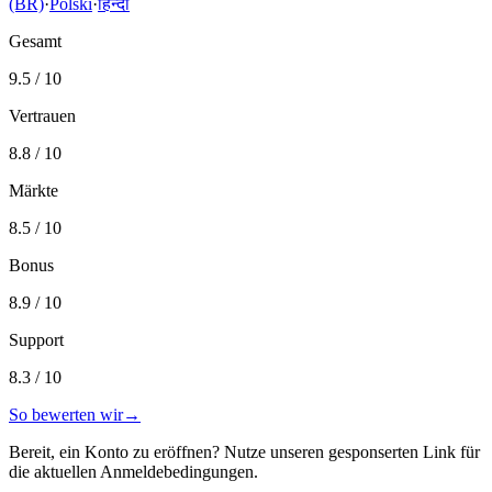
(BR)
·
Polski
·
हिन्दी
Gesamt
9.5 / 10
Vertrauen
8.8 / 10
Märkte
8.5 / 10
Bonus
8.9 / 10
Support
8.3 / 10
So bewerten wir
→
Bereit, ein Konto zu eröffnen? Nutze unseren gesponserten Link für
die aktuellen Anmeldebedingungen.