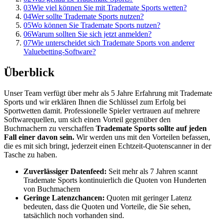
03
Wie viel können Sie mit Trademate Sports wetten?
04
Wer sollte Trademate Sports nutzen?
05
Wo können Sie Trademate Sports nutzen?
06
Warum sollten Sie sich jetzt anmelden?
07
Wie unterscheidet sich Trademate Sports von anderer
Valuebetting-Software?
Überblick
Unser Team verfügt über mehr als 5 Jahre Erfahrung mit Trademate
Sports und wir erklären Ihnen die Schlüssel zum Erfolg bei
Sportwetten damit. Professionelle Spieler vertrauen auf mehrere
Softwarequellen, um sich einen Vorteil gegenüber den
Buchmachern zu verschaffen
Trademate Sports sollte auf jeden
Fall einer davon sein.
Wir werden uns mit den Vorteilen befassen,
die es mit sich bringt, jederzeit einen Echtzeit-Quotenscanner in der
Tasche zu haben.
Zuverlässiger Datenfeed:
Seit mehr als 7 Jahren scannt
Trademate Sports kontinuierlich die Quoten von Hunderten
von Buchmachern
Geringe Latenzchancen:
Quoten mit geringer Latenz
bedeuten, dass die Quoten und Vorteile, die Sie sehen,
tatsächlich noch vorhanden sind.