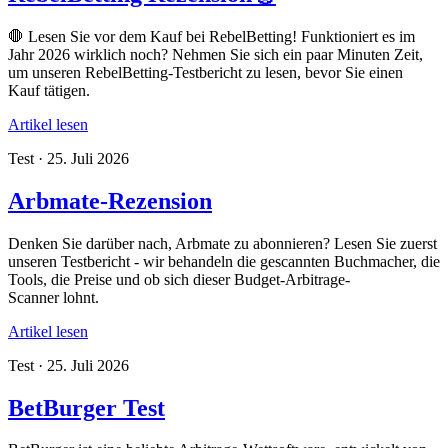
🛑 Lesen Sie vor dem Kauf bei RebelBetting! Funktioniert es im
Jahr 2026 wirklich noch? Nehmen Sie sich ein paar Minuten Zeit,
um unseren RebelBetting-Testbericht zu lesen, bevor Sie einen
Kauf tätigen.
Artikel lesen
Test
·
25. Juli 2026
Arbmate-Rezension
Denken Sie darüber nach, Arbmate zu abonnieren? Lesen Sie zuerst
unseren Testbericht - wir behandeln die gescannten Buchmacher, die
Tools, die Preise und ob sich dieser Budget-Arbitrage-
Scanner lohnt.
Artikel lesen
Test
·
25. Juli 2026
BetBurger Test