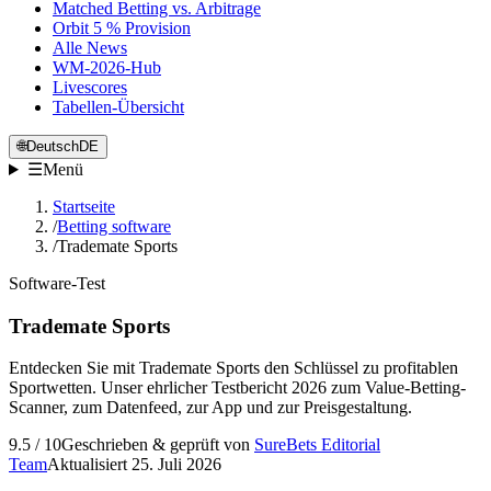
Matched Betting vs. Arbitrage
Orbit 5 % Provision
Alle News
WM-2026-Hub
Livescores
Tabellen-Übersicht
🌐
Deutsch
DE
☰
Menü
Startseite
/
Betting software
/
Trademate Sports
Software-Test
Trademate Sports
Entdecken Sie mit Trademate Sports den Schlüssel zu profitablen
Sportwetten. Unser ehrlicher Testbericht 2026 zum Value-Betting-
Scanner, zum Datenfeed, zur App und zur Preisgestaltung.
9.5 / 10
Geschrieben & geprüft von
SureBets Editorial
Team
Aktualisiert 25. Juli 2026