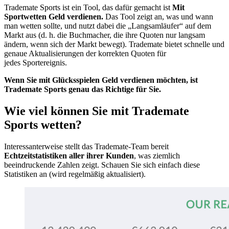
Trademate Sports ist ein Tool, das dafür gemacht ist
Mit
Sportwetten Geld verdienen.
Das Tool zeigt an, was und wann
man wetten sollte, und nutzt dabei die „Langsamläufer“ auf dem
Markt aus (d. h. die Buchmacher, die ihre Quoten nur langsam
ändern, wenn sich der Markt bewegt). Trademate bietet schnelle und
genaue Aktualisierungen der korrekten Quoten für
jedes Sportereignis.
Wenn Sie mit Glücksspielen Geld verdienen möchten, ist
Trademate Sports genau das Richtige für Sie.
Wie viel können Sie mit Trademate
Sports wetten?
Interessanterweise stellt das Trademate-Team bereit
Echtzeitstatistiken aller ihrer Kunden
, was ziemlich
beeindruckende Zahlen zeigt. Schauen Sie sich einfach diese
Statistiken an (wird regelmäßig aktualisiert).