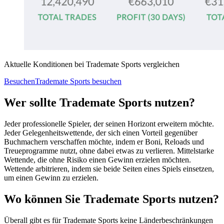
Aktuelle Konditionen bei Trademate Sports vergleichen
Besuchen
Trademate Sports besuchen
Wer sollte Trademate Sports nutzen?
Jeder professionelle Spieler, der seinen Horizont erweitern möchte.
Jeder Gelegenheitswettende, der sich einen Vorteil gegenüber
Buchmachern verschaffen möchte, indem er Boni, Reloads und
Treueprogramme nutzt, ohne dabei etwas zu verlieren. Mittelstarke
Wettende, die ohne Risiko einen Gewinn erzielen möchten.
Wettende arbitrieren, indem sie beide Seiten eines Spiels einsetzen,
um einen Gewinn zu erzielen.
Wo können Sie Trademate Sports nutzen?
Überall gibt es für Trademate Sports keine Länderbeschränkungen