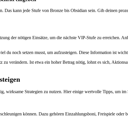
 Das kann jede Stufe von Bronze bis Obsidian sein. Gib deinen prozent
tzung der nötigen Einsätze, um die nächste VIP-Stufe zu erreichen. An
iel du noch setzen musst, um aufzusteigen. Diese Information ist wichtig
 zu verändern. Ist etwa ein hoher Betrag nötig, lohnt es sich, Aktions
steigen
htig, wirksame Strategien zu nutzen. Hier einige wertvolle Tipps, um 
 beschleunigen können. Dazu gehören Einzahlungsboni, Freispiele oder 