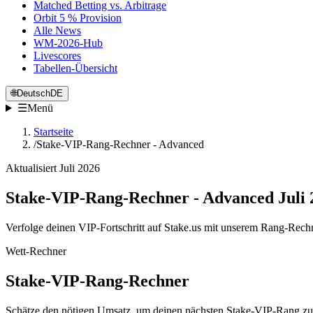
Matched Betting vs. Arbitrage
Orbit 5 % Provision
Alle News
WM-2026-Hub
Livescores
Tabellen-Übersicht
🌐
Deutsch
DE
☰
Menü
Startseite
/
Stake-VIP-Rang-Rechner - Advanced
Aktualisiert Juli 2026
Stake-VIP-Rang-Rechner - Advanced Juli 
Verfolge deinen VIP-Fortschritt auf Stake.us mit unserem Rang-Rechne
Wett-Rechner
Stake-VIP-Rang-Rechner
Schätze den nötigen Umsatz, um deinen nächsten Stake-VIP-Rang zu 