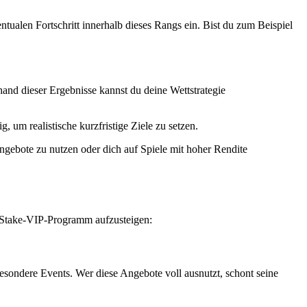
ualen Fortschritt innerhalb dieses Rangs ein. Bist du zum Beispiel
hand dieser Ergebnisse kannst du deine Wettstrategie
, um realistische kurzfristige Ziele zu setzen.
angebote zu nutzen oder dich auf Spiele mit hoher Rendite
im Stake-VIP-Programm aufzusteigen:
besondere Events. Wer diese Angebote voll ausnutzt, schont seine