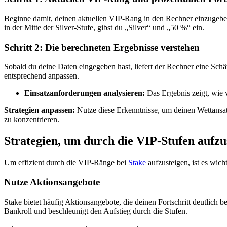
Beginne damit, deinen aktuellen VIP-Rang in den Rechner einzugeben.
in der Mitte der Silver-Stufe, gibst du „Silver“ und „50 %“ ein.
Schritt 2: Die berechneten Ergebnisse verstehen
Sobald du deine Daten eingegeben hast, liefert der Rechner eine Schä
entsprechend anpassen.
Einsatzanforderungen analysieren:
Das Ergebnis zeigt, wie v
Strategien anpassen:
Nutze diese Erkenntnisse, um deinen Wettansatz
zu konzentrieren.
Strategien, um durch die VIP-Stufen aufzu
Um effizient durch die VIP-Ränge bei
Stake
aufzusteigen, ist es wic
Nutze Aktionsangebote
Stake bietet häufig Aktionsangebote, die deinen Fortschritt deutlich
Bankroll und beschleunigt den Aufstieg durch die Stufen.