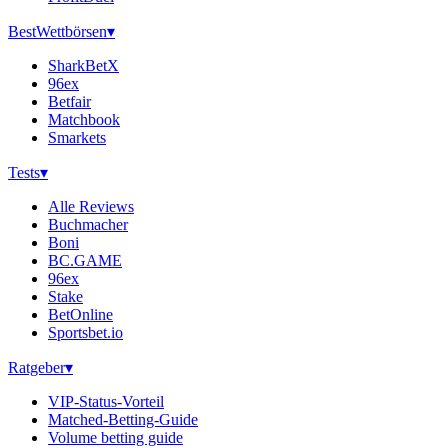
Best
Wettbörsen
▾
SharkBetX
96ex
Betfair
Matchbook
Smarkets
Tests
▾
Alle Reviews
Buchmacher
Boni
BC.GAME
96ex
Stake
BetOnline
Sportsbet.io
Ratgeber
▾
VIP-Status-Vorteil
Matched-Betting-Guide
Volume betting guide