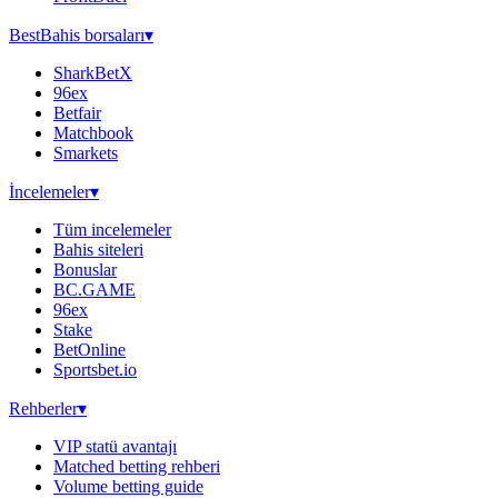
Best
Bahis borsaları
▾
SharkBetX
96ex
Betfair
Matchbook
Smarkets
İncelemeler
▾
Tüm incelemeler
Bahis siteleri
Bonuslar
BC.GAME
96ex
Stake
BetOnline
Sportsbet.io
Rehberler
▾
VIP statü avantajı
Matched betting rehberi
Volume betting guide