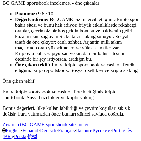
BC.GAME sportsbook incelemesi - öne çıkanlar
Puanımız
:
9.6 / 10
Değerlendirme
:
BC.GAME bizim tercih ettiğimiz kripto spor
bahis sitesi ve bunu hak ediyor; büyük etkinliklerde rekabetçi
oranlar, çevrimsiz bir hoş geldin bonusu ve bakiyenin getiri
kazanmasını sağlayan Stake tarzı staking sunuyor. Sosyal
tarafı da öne çıkıyor; canlı sohbet, Arjantin milli takım
maçlarında oran yükseltmeleri ve yüksek limitler var.
Kriptoyla bahis yapıyorsan ve sıradan bir bahis sitesinin
ötesinde bir şey istiyorsan, aradığın bu.
Öne çıkan teklif
:
En iyi kripto sportsbook ve casino. Tercih
ettiğimiz kripto sportsbook. Sosyal özellikler ve kripto staking
Öne çıkan teklif
En iyi kripto sportsbook ve casino. Tercih ettiğimiz kripto
sportsbook. Sosyal özellikler ve kripto staking
Bonus değerleri, ülke kullanılabilirliği ve çevrim koşulları sık sık
değişir. Para yatırmadan önce bunları güncel sayfada doğrula.
Ziyaret et
BC.GAME sportsbook sitesine git
🌐
English
·
Español
·
Deutsch
·
Français
·
Italiano
·
Русский
·
Português
(BR)
·
Polski
·
हिन्दी