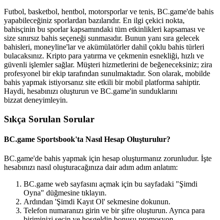
Futbol, basketbol, hentbol, motorsporlar ve tenis, BC.game'de bahis
yapabileceğiniz sporlardan bazılarıdır. En ilgi çekici nokta,
bahisçinin bu sporlar kapsamındaki tüm etkinlikleri kapsaması ve
size sınırsız bahis seçeneği sunmasıdır. Bunun yanı sıra gelecek
bahisleri, moneyline'lar ve akümülatörler dahil çoklu bahis türleri
bulacaksınız. Kripto para yatırma ve çekmenin esnekliği, hızlı ve
güvenli işlemler sağlar. Müşteri hizmetlerini de beğeneceksiniz; zira
profesyonel bir ekip tarafından sunulmaktadır. Son olarak, mobilde
bahis yapmak istiyorsanız site etkili bir mobil platforma sahiptir.
Haydi, hesabınızı oluşturun ve BC.game'in sunduklarını
bizzat deneyimleyin.
Sıkça Sorulan Sorular
BC.game Sportsbook'ta Nasıl Hesap Oluşturulur?
BC.game'de bahis yapmak için hesap oluşturmanız zorunludur. İşte
hesabınızı nasıl oluşturacağınıza dair adım adım anlatım:
BC.game web sayfasını açmak için bu sayfadaki "Şimdi
Oyna" düğmesine tıklayın.
Ardından 'Şimdi Kayıt Ol' sekmesine dokunun.
Telefon numaranızı girin ve bir şifre oluşturun. Ayrıca para
biriminizi seçin ve hoşgeldin bonusu promosyon