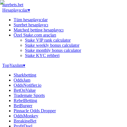
surebets
.bet
Hesaplayıcılar
▾
Tüm hesaplayıcılar
Surebet hesaplayıcı
Matched betting hesaplayıcı
Özel Stake.com araçları
Stake VIP rank calculator
Stake weekly bonus calculator
Stake monthly bonus calculator
Stake KYC rehberi
Top
Yazılım
▾
Sharkbetting
OddsJam
OddsNotifier.io
BetOnValue
Trademate Sports
RebelBetting
BetBurger
Pinnacle Odds Dropper
OddsMonkey
BreakingBet
ProfitDuel