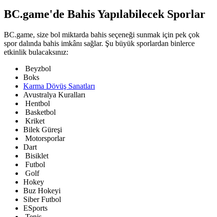
BC.game'de Bahis Yapılabilecek Sporlar
BC.game, size bol miktarda bahis seçeneği sunmak için pek çok
spor dalında bahis imkânı sağlar. Şu büyük sporlardan binlerce
etkinlik bulacaksınız:
Beyzbol
Boks
Karma Dövüş Sanatları
Avustralya Kuralları
Hentbol
Basketbol
Kriket
Bilek Güreşi
Motorsporlar
Dart
Bisiklet
Futbol
Golf
Hokey
Buz Hokeyi
Siber Futbol
ESports
Tenis