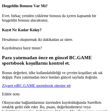
Hoşgeldin Bonusu Var Mı?
Evet, birkaç yeniden yükleme bonusu da içeren kapsamlı bir
hoşgeldin bonusu alacaksınız.
Kayıt Ne Kadar Kolay?
Hesabınızı oluşturmak iki dakikadan az sürer.
Kaydolmaya hazır mısın?
Para yatırmadan önce en güncel BC.GAME
sportsbook koşullarını kontrol et.
Bonus değerleri, ülke kullanılabilirliği ve çevrim koşulları sık sık
değişir. Para yatırmadan önce bunları güncel sayfada doğrula.
Ziyaret et
BC.GAME sportsbook sitesine git
Editör notu
Okuyucular bağlantılarımız üzerinden kaydolduğunda SureBets
ortaklık geliri elde eder. Bu, puanı, değerlendirmeyi veya