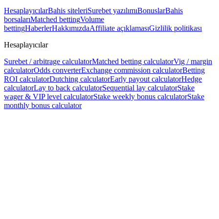
Hesaplayıcılar
Bahis siteleri
Surebet yazılımı
Bonuslar
Bahis
borsaları
Matched betting
Volume
betting
Haberler
Hakkımızda
Affiliate açıklaması
Gizlilik politikası
Hesaplayıcılar
Surebet / arbitrage calculator
Matched betting calculator
Vig / margin
calculator
Odds converter
Exchange commission calculator
Betting
ROI calculator
Dutching calculator
Early payout calculator
Hedge
calculator
Lay to back calculator
Sequential lay calculator
Stake
wager & VIP level calculator
Stake weekly bonus calculator
Stake
monthly bonus calculator