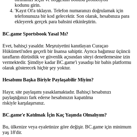
kodunu girin.
'Kayıt Ol'a tıklayın. Telefon numaranızı doğrulamak için
telefonunuza bir kod gelecektir. Son olarak, hesabınıza para
ekleyerek gerçek para bahsini etkinleştirin.
BC.game Sportsbook Yasal Mı?
Evet, bahisçi yasaldır. Meşruiyetini kanıtlayan Curaçao
Hükümeti'nden geçerli bir lisansa sahiptir. Ayrıca bağımsız üçüncü
tarafların dürüstlük ve güvenlik açısından siteyi denetlemesine izin
vermektedir. Şimdiye kadar BC.game'i yasadışı bir bahis platformu
olarak gösterecek hiçbir şey yoktur.
Hesabımı Başka Biriyle Paylaşabilir Miyim?
Hayır, site paylaşımı yasaklamaktadır. Bahisçi hesabınızı
paylaştığınızı fark ederse hesabınızın kapatılma
riskiyle karşılaşırsınız.
BC.game'e Katılmak İçin Kaç Yaşında Olmalıyım?
Bu, ülkenize veya eyaletinize göre değişir. BC.game için minimum
yaş 18'dir.