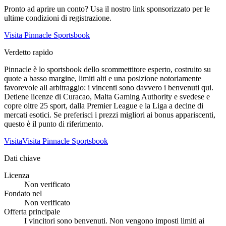
Pronto ad aprire un conto? Usa il nostro link sponsorizzato per le
ultime condizioni di registrazione.
Visita Pinnacle Sportsbook
Verdetto rapido
Pinnacle è lo sportsbook dello scommettitore esperto, costruito su
quote a basso margine, limiti alti e una posizione notoriamente
favorevole all arbitraggio: i vincenti sono davvero i benvenuti qui.
Detiene licenze di Curacao, Malta Gaming Authority e svedese e
copre oltre 25 sport, dalla Premier League e la Liga a decine di
mercati esotici. Se preferisci i prezzi migliori ai bonus appariscenti,
questo è il punto di riferimento.
Visita
Visita Pinnacle Sportsbook
Dati chiave
Licenza
Non verificato
Fondato nel
Non verificato
Offerta principale
I vincitori sono benvenuti. Non vengono imposti limiti ai