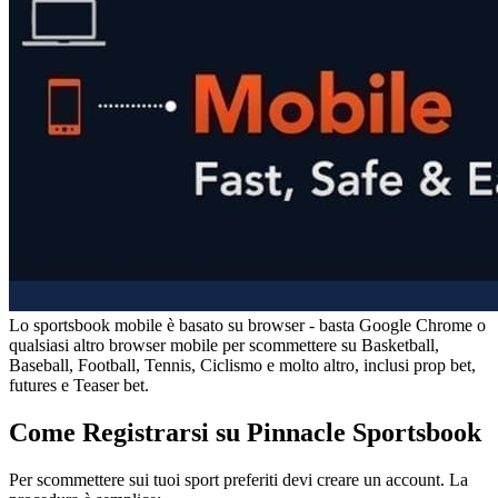
Lo sportsbook mobile è basato su browser - basta Google Chrome o
qualsiasi altro browser mobile per scommettere su Basketball,
Baseball, Football, Tennis, Ciclismo e molto altro, inclusi prop bet,
futures e Teaser bet.
Come Registrarsi su Pinnacle Sportsbook
Per scommettere sui tuoi sport preferiti devi creare un account. La