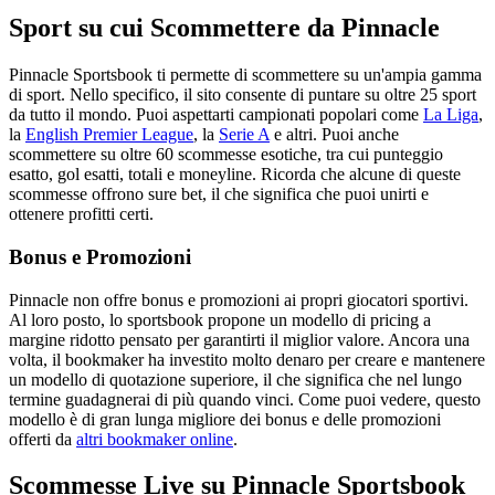
Sport su cui Scommettere da Pinnacle
Pinnacle Sportsbook ti permette di scommettere su un'ampia gamma
di sport. Nello specifico, il sito consente di puntare su oltre 25 sport
da tutto il mondo. Puoi aspettarti campionati popolari come
La Liga
,
la
English Premier League
, la
Serie A
e altri. Puoi anche
scommettere su oltre 60 scommesse esotiche, tra cui punteggio
esatto, gol esatti, totali e moneyline. Ricorda che alcune di queste
scommesse offrono sure bet, il che significa che puoi unirti e
ottenere profitti certi.
Bonus e Promozioni
Pinnacle non offre bonus e promozioni ai propri giocatori sportivi.
Al loro posto, lo sportsbook propone un modello di pricing a
margine ridotto pensato per garantirti il miglior valore. Ancora una
volta, il bookmaker ha investito molto denaro per creare e mantenere
un modello di quotazione superiore, il che significa che nel lungo
termine guadagnerai di più quando vinci. Come puoi vedere, questo
modello è di gran lunga migliore dei bonus e delle promozioni
offerti da
altri bookmaker online
.
Scommesse Live su Pinnacle Sportsbook