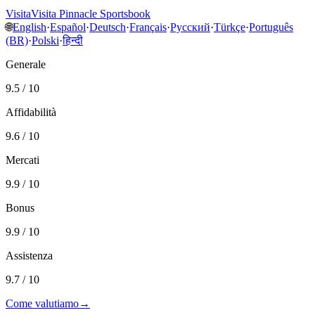
Visita
Visita Pinnacle Sportsbook
🌐
English
·
Español
·
Deutsch
·
Français
·
Русский
·
Türkçe
·
Português
(BR)
·
Polski
·
हिन्दी
Generale
9.5 / 10
Affidabilità
9.6 / 10
Mercati
9.9 / 10
Bonus
9.9 / 10
Assistenza
9.7 / 10
Come valutiamo
→