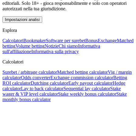
editoriali. Solo 18+ - gioca responsabilmente e solo con operatori
autorizzati nella tua giurisdizione.
Impostazioni analisi
Esplora
Calcolatori
Bookmaker
Software per surebet
Bonus
Exchange
Matched
betting
Volume betting
Notizie
Chi siamo
Informativa
sull'affiliazione
Informativa sulla privacy
Calcolatori
Surebet / arbitrage calculator
Matched betting calculator
Vig / margin
calculator
Odds converter
Exchange commission calculator
Betting
ROI calculator
Dutching calculator
Early payout calculator
Hedge
calculator
Lay to back calculator
Sequential lay calculator
Stake
wager & VIP level calculator
Stake weekly bonus calculator
Stake
monthly bonus calculator