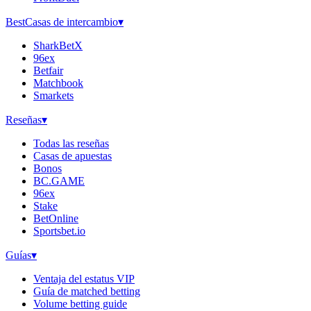
Best
Casas de intercambio
▾
SharkBetX
96ex
Betfair
Matchbook
Smarkets
Reseñas
▾
Todas las reseñas
Casas de apuestas
Bonos
BC.GAME
96ex
Stake
BetOnline
Sportsbet.io
Guías
▾
Ventaja del estatus VIP
Guía de matched betting
Volume betting guide