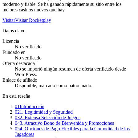
moderno y fiable. Se ha ganado rápidamente su sitio entre los
mejores casinos nuevos que hay.
Visitar
Visitar Rocketplay
Datos clave
Licencia
No verificado
Fundado en
No verificado
Oferta destacada
No se importó ningún resumen de oferta verificado desde
WordPress.
Enlace de afiliado
Disponible, marcado como patrocinado.
En esta reseña
01
Introducción
02
1. Legitimidad y Seguridad
03
2. Extensa Selección de Juegos
04
3. Atractivo Bono de Bienvenida y Promociones
05
4. Opciones de Pago Flexibles para la Comodidad de los
Jugadores