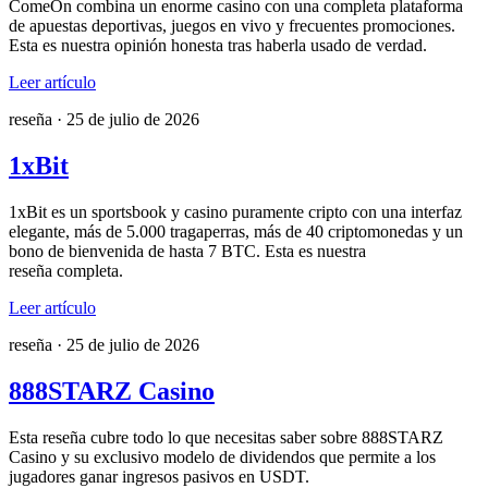
ComeOn combina un enorme casino con una completa plataforma
de apuestas deportivas, juegos en vivo y frecuentes promociones.
Esta es nuestra opinión honesta tras haberla usado de verdad.
Leer artículo
reseña
·
25 de julio de 2026
1xBit
1xBit es un sportsbook y casino puramente cripto con una interfaz
elegante, más de 5.000 tragaperras, más de 40 criptomonedas y un
bono de bienvenida de hasta 7 BTC. Esta es nuestra
reseña completa.
Leer artículo
reseña
·
25 de julio de 2026
888STARZ Casino
Esta reseña cubre todo lo que necesitas saber sobre 888STARZ
Casino y su exclusivo modelo de dividendos que permite a los
jugadores ganar ingresos pasivos en USDT.