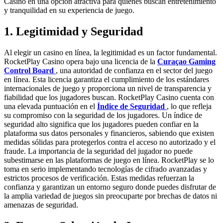
Casino en una opción atractiva para quienes buscan entretenimiento
y tranquilidad en su experiencia de juego.
1. Legitimidad y Seguridad
Al elegir un casino en línea, la legitimidad es un factor fundamental.
RocketPlay Casino opera bajo una licencia de la
Curaçao Gaming
Control Board
, una autoridad de confianza en el sector del juego
en línea. Esta licencia garantiza el cumplimiento de los estándares
internacionales de juego y proporciona un nivel de transparencia y
fiabilidad que los jugadores buscan. RocketPlay Casino cuenta con
una elevada puntuación en el
Índice de Seguridad
, lo que refleja
su compromiso con la seguridad de los jugadores. Un índice de
seguridad alto significa que los jugadores pueden confiar en la
plataforma sus datos personales y financieros, sabiendo que existen
medidas sólidas para protegerlos contra el acceso no autorizado y el
fraude. La importancia de la seguridad del jugador no puede
subestimarse en las plataformas de juego en línea. RocketPlay se lo
toma en serio implementando tecnologías de cifrado avanzadas y
estrictos procesos de verificación. Estas medidas refuerzan la
confianza y garantizan un entorno seguro donde puedes disfrutar de
la amplia variedad de juegos sin preocuparte por brechas de datos ni
amenazas de seguridad.