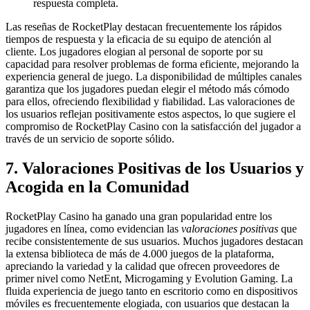
respuesta completa.
Las reseñas de RocketPlay destacan frecuentemente los rápidos
tiempos de respuesta y la eficacia de su equipo de atención al
cliente. Los jugadores elogian al personal de soporte por su
capacidad para resolver problemas de forma eficiente, mejorando la
experiencia general de juego. La disponibilidad de múltiples canales
garantiza que los jugadores puedan elegir el método más cómodo
para ellos, ofreciendo flexibilidad y fiabilidad. Las valoraciones de
los usuarios reflejan positivamente estos aspectos, lo que sugiere el
compromiso de RocketPlay Casino con la satisfacción del jugador a
través de un servicio de soporte sólido.
7. Valoraciones Positivas de los Usuarios y
Acogida en la Comunidad
RocketPlay Casino ha ganado una gran popularidad entre los
jugadores en línea, como evidencian las
valoraciones positivas
que
recibe consistentemente de sus usuarios. Muchos jugadores destacan
la extensa biblioteca de más de 4.000 juegos de la plataforma,
apreciando la variedad y la calidad que ofrecen proveedores de
primer nivel como NetEnt, Microgaming y Evolution Gaming. La
fluida experiencia de juego tanto en escritorio como en dispositivos
móviles es frecuentemente elogiada, con usuarios que destacan la