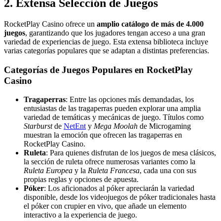
2. Extensa Selección de Juegos
RocketPlay Casino ofrece un
amplio catálogo de más de 4.000
juegos
, garantizando que los jugadores tengan acceso a una gran
variedad de experiencias de juego. Esta extensa biblioteca incluye
varias categorías populares que se adaptan a distintas preferencias.
Categorías de Juegos Populares en RocketPlay
Casino
Tragaperras
: Entre las opciones más demandadas, los
entusiastas de las tragaperras pueden explorar una amplia
variedad de temáticas y mecánicas de juego. Títulos como
Starburst
de
NetEnt
y
Mega Moolah
de Microgaming
muestran la emoción que ofrecen las tragaperras en
RocketPlay Casino.
Ruleta
: Para quienes disfrutan de los juegos de mesa clásicos,
la sección de ruleta ofrece numerosas variantes como la
Ruleta Europea
y la
Ruleta Francesa
, cada una con sus
propias reglas y opciones de apuesta.
Póker
: Los aficionados al póker apreciarán la variedad
disponible, desde los videojuegos de póker tradicionales hasta
el póker con crupier en vivo, que añade un elemento
interactivo a la experiencia de juego.