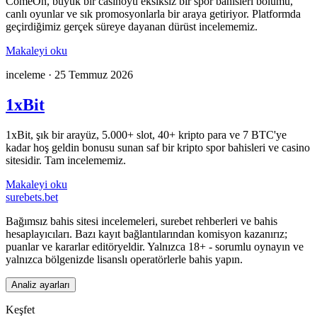
ComeOn, büyük bir casinoyu eksiksiz bir spor bahisleri bölümü,
canlı oyunlar ve sık promosyonlarla bir araya getiriyor. Platformda
geçirdiğimiz gerçek süreye dayanan dürüst incelememiz.
Makaleyi oku
inceleme
·
25 Temmuz 2026
1xBit
1xBit, şık bir arayüz, 5.000+ slot, 40+ kripto para ve 7 BTC'ye
kadar hoş geldin bonusu sunan saf bir kripto spor bahisleri ve casino
sitesidir. Tam incelememiz.
Makaleyi oku
surebets
.bet
Bağımsız bahis sitesi incelemeleri, surebet rehberleri ve bahis
hesaplayıcıları. Bazı kayıt bağlantılarından komisyon kazanırız;
puanlar ve kararlar editöryeldir. Yalnızca 18+ - sorumlu oynayın ve
yalnızca bölgenizde lisanslı operatörlerle bahis yapın.
Analiz ayarları
Keşfet