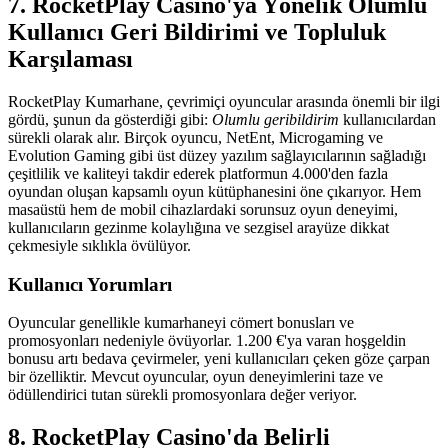
7. RocketPlay Casino'ya Yönelik Olumlu
Kullanıcı Geri Bildirimi ve Topluluk
Karşılaması
RocketPlay Kumarhane, çevrimiçi oyuncular arasında önemli bir ilgi
gördü, şunun da gösterdiği gibi:
Olumlu geribildirim
kullanıcılardan
sürekli olarak alır. Birçok oyuncu, NetEnt, Microgaming ve
Evolution Gaming gibi üst düzey yazılım sağlayıcılarının sağladığı
çeşitlilik ve kaliteyi takdir ederek platformun 4.000'den fazla
oyundan oluşan kapsamlı oyun kütüphanesini öne çıkarıyor. Hem
masaüstü hem de mobil cihazlardaki sorunsuz oyun deneyimi,
kullanıcıların gezinme kolaylığına ve sezgisel arayüze dikkat
çekmesiyle sıklıkla övülüyor.
Kullanıcı Yorumları
Oyuncular genellikle kumarhaneyi cömert bonusları ve
promosyonları nedeniyle övüyorlar. 1.200 €'ya varan hoşgeldin
bonusu artı bedava çevirmeler, yeni kullanıcıları çeken göze çarpan
bir özelliktir. Mevcut oyuncular, oyun deneyimlerini taze ve
ödüllendirici tutan sürekli promosyonlara değer veriyor.
8. RocketPlay Casino'da Belirli