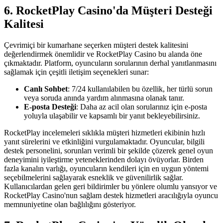
6. RocketPlay Casino'da Müşteri Desteği
Kalitesi
Çevrimiçi bir kumarhane seçerken müşteri destek kalitesini
değerlendirmek önemlidir ve RocketPlay Casino bu alanda öne
çıkmaktadır. Platform, oyuncuların sorularının derhal yanıtlanmasını
sağlamak için çeşitli iletişim seçenekleri sunar:
Canlı Sohbet
: 7/24 kullanılabilen bu özellik, her türlü sorun
veya soruda anında yardım alınmasına olanak tanır.
E-posta Desteği
: Daha az acil olan sorularınız için e-posta
yoluyla ulaşabilir ve kapsamlı bir yanıt bekleyebilirsiniz.
RocketPlay incelemeleri sıklıkla müşteri hizmetleri ekibinin hızlı
yanıt sürelerini ve etkinliğini vurgulamaktadır. Oyuncular, bilgili
destek personelini, sorunları verimli bir şekilde çözerek genel oyun
deneyimini iyileştirme yeteneklerinden dolayı övüyorlar. Birden
fazla kanalın varlığı, oyuncuların kendileri için en uygun yöntemi
seçebilmelerini sağlayarak esneklik ve güvenilirlik sağlar.
Kullanıcılardan gelen geri bildirimler bu yönlere olumlu yansıyor ve
RocketPlay Casino'nun sağlam destek hizmetleri aracılığıyla oyuncu
memnuniyetine olan bağlılığını gösteriyor.