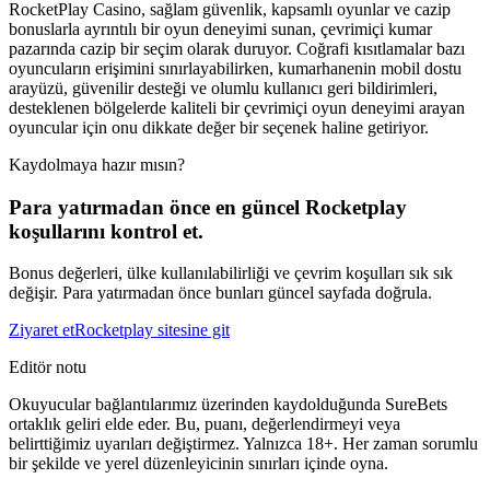
RocketPlay Casino, sağlam güvenlik, kapsamlı oyunlar ve cazip
bonuslarla ayrıntılı bir oyun deneyimi sunan, çevrimiçi kumar
pazarında cazip bir seçim olarak duruyor. Coğrafi kısıtlamalar bazı
oyuncuların erişimini sınırlayabilirken, kumarhanenin mobil dostu
arayüzü, güvenilir desteği ve olumlu kullanıcı geri bildirimleri,
desteklenen bölgelerde kaliteli bir çevrimiçi oyun deneyimi arayan
oyuncular için onu dikkate değer bir seçenek haline getiriyor.
Kaydolmaya hazır mısın?
Para yatırmadan önce en güncel Rocketplay
koşullarını kontrol et.
Bonus değerleri, ülke kullanılabilirliği ve çevrim koşulları sık sık
değişir. Para yatırmadan önce bunları güncel sayfada doğrula.
Ziyaret et
Rocketplay sitesine git
Editör notu
Okuyucular bağlantılarımız üzerinden kaydolduğunda SureBets
ortaklık geliri elde eder. Bu, puanı, değerlendirmeyi veya
belirttiğimiz uyarıları değiştirmez. Yalnızca 18+. Her zaman sorumlu
bir şekilde ve yerel düzenleyicinin sınırları içinde oyna.