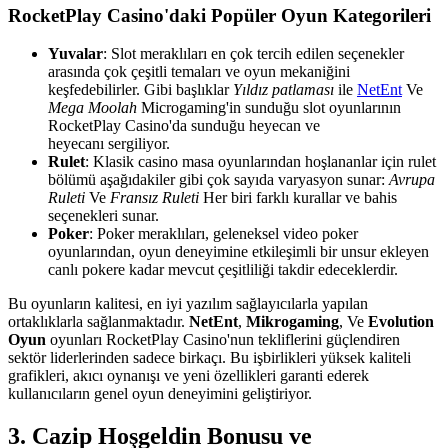
RocketPlay Casino'daki Popüler Oyun Kategorileri
Yuvalar
: Slot meraklıları en çok tercih edilen seçenekler
arasında çok çeşitli temaları ve oyun mekaniğini
keşfedebilirler. Gibi başlıklar
Yıldız patlaması
ile
NetEnt
Ve
Mega Moolah
Microgaming'in sunduğu slot oyunlarının
RocketPlay Casino'da sunduğu heyecan ve
heyecanı sergiliyor.
Rulet
: Klasik casino masa oyunlarından hoşlananlar için rulet
bölümü aşağıdakiler gibi çok sayıda varyasyon sunar:
Avrupa
Ruleti
Ve
Fransız Ruleti
Her biri farklı kurallar ve bahis
seçenekleri sunar.
Poker
: Poker meraklıları, geleneksel video poker
oyunlarından, oyun deneyimine etkileşimli bir unsur ekleyen
canlı pokere kadar mevcut çeşitliliği takdir edeceklerdir.
Bu oyunların kalitesi, en iyi yazılım sağlayıcılarla yapılan
ortaklıklarla sağlanmaktadır.
NetEnt
,
Mikrogaming
, Ve
Evolution
Oyun
oyunları RocketPlay Casino'nun tekliflerini güçlendiren
sektör liderlerinden sadece birkaçı. Bu işbirlikleri yüksek kaliteli
grafikleri, akıcı oynanışı ve yeni özellikleri garanti ederek
kullanıcıların genel oyun deneyimini geliştiriyor.
3. Cazip Hoşgeldin Bonusu ve