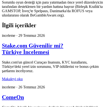
Sorumlu oyun desteği için para yatırmadan önce yerel düzenleyicin
tarafından desteklenen bir yardım hattına başvur (Birleşik Krallık'ta
GAMSTOP, İsveç'te Spelpaus, Danimarka'da ROFUS veya
uluslararası olarak BeGambleAware.org).
İlgili içerikler
inceleme
·
29 Temmuz 2026
Stake.com Güvenilir mi?
Türkiye İncelemesi
Stake.com'un güncel Curaçao lisansını, KYC kurallarını,
Türkiye'deki yerel izin sorununu, VIP ödüllerini ve bonus çekim
şartlarını inceliyoruz.
Makaleyi oku
inceleme
·
26 Temmuz 2026
ComeOn