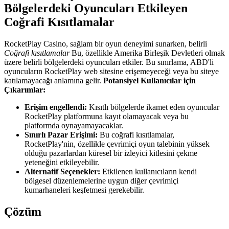
Bölgelerdeki Oyuncuları Etkileyen
Coğrafi Kısıtlamalar
RocketPlay Casino, sağlam bir oyun deneyimi sunarken, belirli
Coğrafi kısıtlamalar
Bu, özellikle Amerika Birleşik Devletleri olmak
üzere belirli bölgelerdeki oyuncuları etkiler. Bu sınırlama, ABD'li
oyuncuların RocketPlay web sitesine erişemeyeceği veya bu siteye
katılamayacağı anlamına gelir.
Potansiyel Kullanıcılar için
Çıkarımlar:
Erişim engellendi:
Kısıtlı bölgelerde ikamet eden oyuncular
RocketPlay platformuna kayıt olamayacak veya bu
platformda oynayamayacaklar.
Sınırlı Pazar Erişimi:
Bu coğrafi kısıtlamalar,
RocketPlay'nin, özellikle çevrimiçi oyun talebinin yüksek
olduğu pazarlardan küresel bir izleyici kitlesini çekme
yeteneğini etkileyebilir.
Alternatif Seçenekler:
Etkilenen kullanıcıların kendi
bölgesel düzenlemelerine uygun diğer çevrimiçi
kumarhaneleri keşfetmesi gerekebilir.
Çözüm