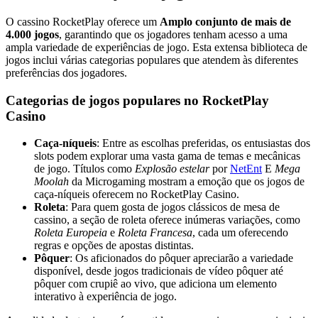
O cassino RocketPlay oferece um
Amplo conjunto de mais de
4.000 jogos
, garantindo que os jogadores tenham acesso a uma
ampla variedade de experiências de jogo. Esta extensa biblioteca de
jogos inclui várias categorias populares que atendem às diferentes
preferências dos jogadores.
Categorias de jogos populares no RocketPlay
Casino
Caça-níqueis
: Entre as escolhas preferidas, os entusiastas dos
slots podem explorar uma vasta gama de temas e mecânicas
de jogo. Títulos como
Explosão estelar
por
NetEnt
E
Mega
Moolah
da Microgaming mostram a emoção que os jogos de
caça-níqueis oferecem no RocketPlay Casino.
Roleta
: Para quem gosta de jogos clássicos de mesa de
cassino, a seção de roleta oferece inúmeras variações, como
Roleta Europeia
e
Roleta Francesa
, cada um oferecendo
regras e opções de apostas distintas.
Pôquer
: Os aficionados do pôquer apreciarão a variedade
disponível, desde jogos tradicionais de vídeo pôquer até
pôquer com crupiê ao vivo, que adiciona um elemento
interativo à experiência de jogo.