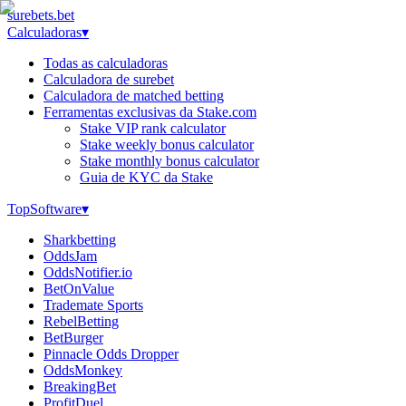
surebets
.bet
Calculadoras
▾
Todas as calculadoras
Calculadora de surebet
Calculadora de matched betting
Ferramentas exclusivas da Stake.com
Stake VIP rank calculator
Stake weekly bonus calculator
Stake monthly bonus calculator
Guia de KYC da Stake
Top
Software
▾
Sharkbetting
OddsJam
OddsNotifier.io
BetOnValue
Trademate Sports
RebelBetting
BetBurger
Pinnacle Odds Dropper
OddsMonkey
BreakingBet
ProfitDuel