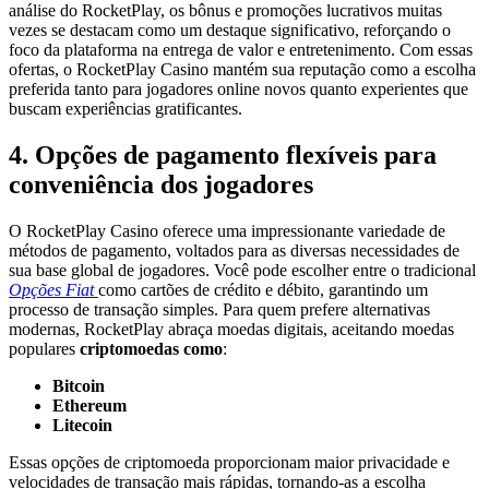
análise do RocketPlay, os bônus e promoções lucrativos muitas
vezes se destacam como um destaque significativo, reforçando o
foco da plataforma na entrega de valor e entretenimento. Com essas
ofertas, o RocketPlay Casino mantém sua reputação como a escolha
preferida tanto para jogadores online novos quanto experientes que
buscam experiências gratificantes.
4. Opções de pagamento flexíveis para
conveniência dos jogadores
O RocketPlay Casino oferece uma impressionante variedade de
métodos de pagamento, voltados para as diversas necessidades de
sua base global de jogadores. Você pode escolher entre o tradicional
Opções Fiat
como cartões de crédito e débito, garantindo um
processo de transação simples. Para quem prefere alternativas
modernas, RocketPlay abraça moedas digitais, aceitando moedas
populares
criptomoedas como
:
Bitcoin
Ethereum
Litecoin
Essas opções de criptomoeda proporcionam maior privacidade e
velocidades de transação mais rápidas, tornando-as a escolha