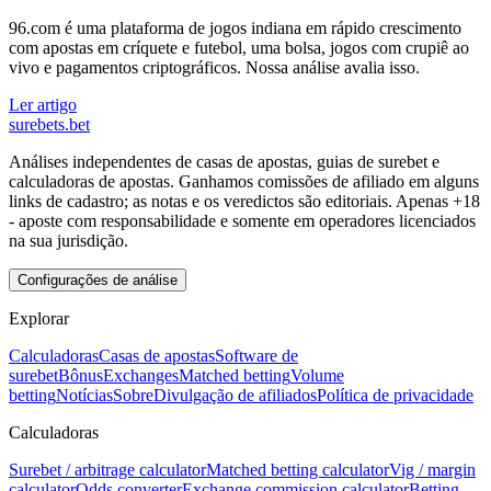
96.com é uma plataforma de jogos indiana em rápido crescimento
com apostas em críquete e futebol, uma bolsa, jogos com crupiê ao
vivo e pagamentos criptográficos. Nossa análise avalia isso.
Ler artigo
surebets
.bet
Análises independentes de casas de apostas, guias de surebet e
calculadoras de apostas. Ganhamos comissões de afiliado em alguns
links de cadastro; as notas e os veredictos são editoriais. Apenas +18
- aposte com responsabilidade e somente em operadores licenciados
na sua jurisdição.
Configurações de análise
Explorar
Calculadoras
Casas de apostas
Software de
surebet
Bônus
Exchanges
Matched betting
Volume
betting
Notícias
Sobre
Divulgação de afiliados
Política de privacidade
Calculadoras
Surebet / arbitrage calculator
Matched betting calculator
Vig / margin
calculator
Odds converter
Exchange commission calculator
Betting