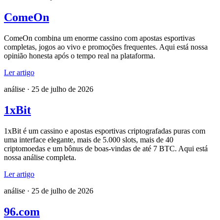
ComeOn
ComeOn combina um enorme cassino com apostas esportivas
completas, jogos ao vivo e promoções frequentes. Aqui está nossa
opinião honesta após o tempo real na plataforma.
Ler artigo
análise
·
25 de julho de 2026
1xBit
1xBit é um cassino e apostas esportivas criptografadas puras com
uma interface elegante, mais de 5.000 slots, mais de 40
criptomoedas e um bônus de boas-vindas de até 7 BTC. Aqui está
nossa análise completa.
Ler artigo
análise
·
25 de julho de 2026
96.com