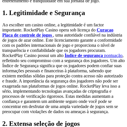
entretenimento e tranquilidade em sua jornada de jogo.
1. Legitimidade e Segurança
Ao escolher um casino online, a legitimidade é um factor
importante. RocketPlay Casino opera sob licença do
Curaçao
Placa de controle de jogos
, uma autoridade confiável na indústria
de jogos de azar online. Este licenciamento garante a conformidade
com os padrões internacionais de jogo e proporciona o nível de
transparência e confiabilidade que os jogadores procuram.
RocketPlay Casino possui um alto
Índice de segurança
pontuação
,
refletindo seu compromisso com a segurança dos jogadores. Um alto
Índice de Segurança significa que os jogadores podem confiar suas
informações pessoais e financeiras à plataforma, sabendo que
existem medidas sólidas para proteção contra acesso não autorizado
e fraude. A importância da segurança dos jogadores não pode ser
exagerada nas plataformas de jogos online. RocketPlay leva isso a
sério, implementando tecnologias avançadas de criptografia e
processos de verificação rigorosos. Estas medidas aumentam a
confiança e garantem um ambiente seguro onde você pode se
concentrar em desfrutar de uma ampla variedade de jogos sem se
preocupar com violações de dados ou ameaças à segurança.
2. Extensa seleção de jogos