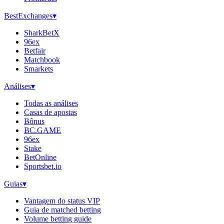
Best
Exchanges
▾
SharkBetX
96ex
Betfair
Matchbook
Smarkets
Análises
▾
Todas as análises
Casas de apostas
Bônus
BC.GAME
96ex
Stake
BetOnline
Sportsbet.io
Guias
▾
Vantagem do status VIP
Guia de matched betting
Volume betting guide