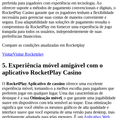
preferida para jogadores com experiência em tecnologia. Ao
oferecer suporte a métodos de pagamento convencionais e digitais, o
RocketPlay Casino garante que os jogadores tenham a flexibilidade
necessária para gerenciar suas contas de maneira conveniente e
segura. Essa adaptabilidade nas soluções de pagamento ressalta o
compromisso da RocketPlay em fornecer uma experiência de jogo
tranquila para todos os usuários, independentemente de suas
preferências financeiras.
Compare as condições atualizadas em Rocketplay
Visitar
Visitar Rocketplay
5. Experiência móvel amigável com o
aplicativo RocketPlay Casino
O
RocketPlay Aplicativo de cassino
oferece uma excelente
experiência móvel, tornando-o a melhor escolha para jogadores que
preferem jogar em qualquer lugar. Uma das características de
destaque é a sua
Otimização móvel
, o que garante uma jogabilidade
suave em dispositivos com tela sensível ao toque. Essa otimização
significa que você obtém os mesmos gráficos de alta qualidade e
interface suave que você esperaria de uma versão para desktop, mas
perfeitamente adaptada para telas menores. É um
Aplicativo Web