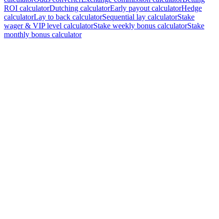
ROI calculator
Dutching calculator
Early payout calculator
Hedge
calculator
Lay to back calculator
Sequential lay calculator
Stake
wager & VIP level calculator
Stake weekly bonus calculator
Stake
monthly bonus calculator