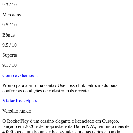
9.3 / 10
Mercados
9.5 / 10
Bônus
9.5 / 10
Suporte
9.1 / 10
Como avaliamos
→
Pronto para abrir uma conta? Use nosso link patrocinado para
conferir as condições de cadastro mais recentes.
Visitar Rocketplay
Veredito rápido
O RocketPlay é um cassino elegante e licenciado em Curaçao,
lançado em 2020 e de propriedade da Dama N.V., reunindo mais de
4.000 jogos, um bônus de boas-vindas em duas partes e banking