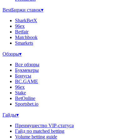
Best
Биржи ставок
▾
SharkBetX
96ex
Betfair
Matchbook
Smarkets
Обзоры
▾
Все обзоры
Букмекеры
Бонусы
BC.GAME
96ex
Stake
BetOnline
Sportsbet.io
Гайды
▾
Преимущество VIP-статуса
Гайд по matched betting
Volume betting guide