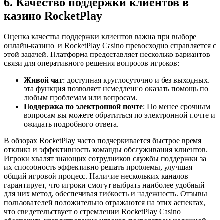
6. Качество поддержки клиентов в
казино RocketPlay
Оценка качества поддержки клиентов важна при выборе
онлайн-казино, и RocketPlay Casino превосходно справляется с
этой задачей. Платформа предоставляет несколько вариантов
связи для оперативного решения вопросов игроков:
Живой чат
: доступная круглосуточно и без выходных,
эта функция позволяет немедленно оказать помощь по
любым проблемам или вопросам.
Поддержка по электронной почте
: По менее срочным
вопросам вы можете обратиться по электронной почте и
ожидать подробного ответа.
В обзорах RocketPlay часто подчеркивается быстрое время
отклика и эффективность команды обслуживания клиентов.
Игроки хвалят знающих сотрудников службы поддержки за
их способность эффективно решать проблемы, улучшая
общий игровой процесс. Наличие нескольких каналов
гарантирует, что игроки смогут выбрать наиболее удобный
для них метод, обеспечивая гибкость и надежность. Отзывы
пользователей положительно отражаются на этих аспектах,
что свидетельствует о стремлении RocketPlay Casino