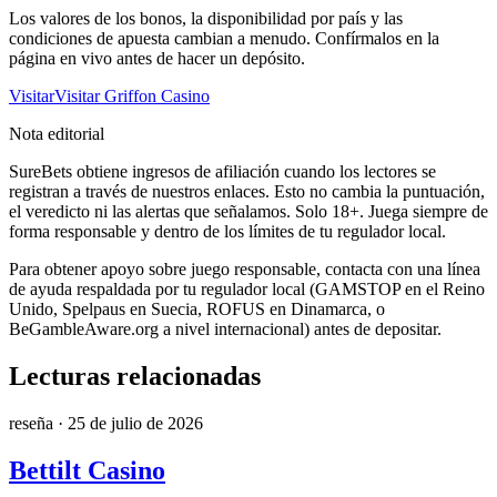
Los valores de los bonos, la disponibilidad por país y las
condiciones de apuesta cambian a menudo. Confírmalos en la
página en vivo antes de hacer un depósito.
Visitar
Visitar Griffon Casino
Nota editorial
SureBets obtiene ingresos de afiliación cuando los lectores se
registran a través de nuestros enlaces. Esto no cambia la puntuación,
el veredicto ni las alertas que señalamos. Solo 18+. Juega siempre de
forma responsable y dentro de los límites de tu regulador local.
Para obtener apoyo sobre juego responsable, contacta con una línea
de ayuda respaldada por tu regulador local (GAMSTOP en el Reino
Unido, Spelpaus en Suecia, ROFUS en Dinamarca, o
BeGambleAware.org a nivel internacional) antes de depositar.
Lecturas relacionadas
reseña
·
25 de julio de 2026
Bettilt Casino