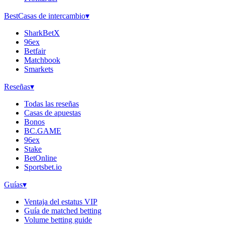
Best
Casas de intercambio
▾
SharkBetX
96ex
Betfair
Matchbook
Smarkets
Reseñas
▾
Todas las reseñas
Casas de apuestas
Bonos
BC.GAME
96ex
Stake
BetOnline
Sportsbet.io
Guías
▾
Ventaja del estatus VIP
Guía de matched betting
Volume betting guide