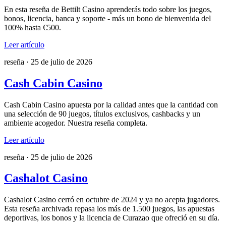
En esta reseña de Bettilt Casino aprenderás todo sobre los juegos,
bonos, licencia, banca y soporte - más un bono de bienvenida del
100% hasta €500.
Leer artículo
reseña
·
25 de julio de 2026
Cash Cabin Casino
Cash Cabin Casino apuesta por la calidad antes que la cantidad con
una selección de 90 juegos, títulos exclusivos, cashbacks y un
ambiente acogedor. Nuestra reseña completa.
Leer artículo
reseña
·
25 de julio de 2026
Cashalot Casino
Cashalot Casino cerró en octubre de 2024 y ya no acepta jugadores.
Esta reseña archivada repasa los más de 1.500 juegos, las apuestas
deportivas, los bonos y la licencia de Curazao que ofreció en su día.