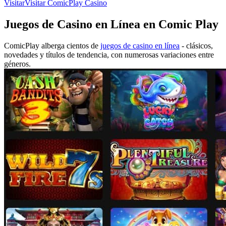
Visitar
Visitar ComicPlay Casino
Juegos de Casino en Línea en Comic Play
ComicPlay alberga cientos de
juegos de casino en línea
- clásicos,
novedades y títulos de tendencia, con numerosas variaciones entre
géneros.