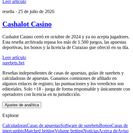
Leer artículo
reseña
·
25 de julio de 2026
Cashalot Casino
Cashalot Casino cerró en octubre de 2024 y ya no acepta jugadores.
Esta reseña archivada repasa los más de 1.500 juegos, las apuestas
deportivas, los bonos y la licencia de Curazao que ofreció en su día.
Leer artículo
surebets
.bet
Reseñas independientes de casas de apuestas, guías de surebets y
calculadoras de apuestas. Ganamos comisiones de afiliado en
algunos enlaces de registro; las puntuaciones y los veredictos son
editoriales. Solo +18 - juega de forma responsable y únicamente con
operadores con licencia en tu jurisdicción.
Ajustes de analítica
Explorar
Calculadoras
Casas de apuestas
Software de surebets
Bonos
Casas de
intercambio
Matched betting
Volume betting
Noticias
Acerca de
Aviso