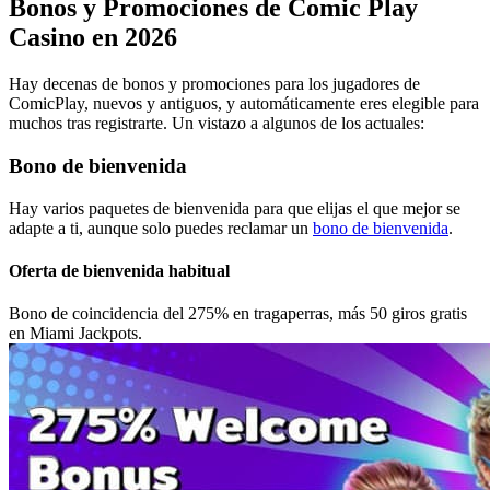
Bonos y Promociones de Comic Play
Casino en 2026
Hay decenas de bonos y promociones para los jugadores de
ComicPlay, nuevos y antiguos, y automáticamente eres elegible para
muchos tras registrarte. Un vistazo a algunos de los actuales:
Bono de bienvenida
Hay varios paquetes de bienvenida para que elijas el que mejor se
adapte a ti, aunque solo puedes reclamar un
bono de bienvenida
.
Oferta de bienvenida habitual
Bono de coincidencia del 275% en tragaperras, más 50 giros gratis
en Miami Jackpots.