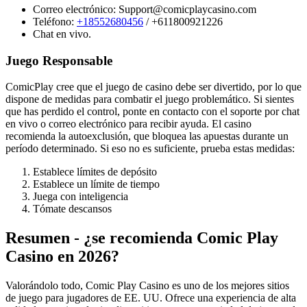
Correo electrónico: Support@comicplaycasino.com
Teléfono:
+18552680456
/ +611800921226
Chat en vivo.
Juego Responsable
ComicPlay cree que el juego de casino debe ser divertido, por lo que
dispone de medidas para combatir el juego problemático. Si sientes
que has perdido el control, ponte en contacto con el soporte por chat
en vivo o correo electrónico para recibir ayuda. El casino
recomienda la autoexclusión, que bloquea las apuestas durante un
período determinado. Si eso no es suficiente, prueba estas medidas:
Establece límites de depósito
Establece un límite de tiempo
Juega con inteligencia
Tómate descansos
Resumen - ¿se recomienda Comic Play
Casino en 2026?
Valorándolo todo, Comic Play Casino es uno de los mejores sitios
de juego para jugadores de EE. UU. Ofrece una experiencia de alta