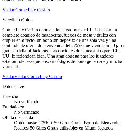
Visitar ComicPlay Casino
Veredicto rápido
Comic Play Casino corteja a los jugadores de EE. UU. con un
completo abanico de tragaperras, juegos de mesa y títulos con
crupier en directo, un bono sin depósito de una sola vez y una
contundente oferta de bienvenida del 275% que viene con 50 giros
gratis en Miami Jackpots. Las opciones de banca aptas para EE.
UU. lo redondean bien. Una gran apuesta para los jugadores
estadounidenses que buscan códigos de bono generosos y mucha
variedad.
Visitar
Visitar ComicPlay Casino
Datos clave
Licencia
No verificado
Fundado en
No verificado
Oferta destacada
Obtén hasta: 275% + 50 Giros Gratis Bono de Bienvenida
Recibes 50 Giros Gratis utilizables en Miami Jackpots.