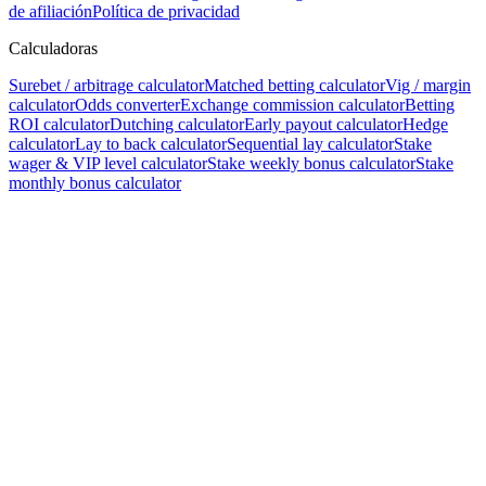
de afiliación
Política de privacidad
Calculadoras
Surebet / arbitrage calculator
Matched betting calculator
Vig / margin
calculator
Odds converter
Exchange commission calculator
Betting
ROI calculator
Dutching calculator
Early payout calculator
Hedge
calculator
Lay to back calculator
Sequential lay calculator
Stake
wager & VIP level calculator
Stake weekly bonus calculator
Stake
monthly bonus calculator