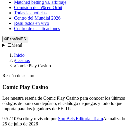
Matched betting vs. arbitraje
Comisión del 5% en Orbit
Todas las noticias
Centro del Mundial 2026
Resultados en vivo
Centro de clasificaciones
🌐
Español
ES
☰
Menú
Inicio
/
Casinos
/
Comic Play Casino
Reseña de casino
Comic Play Casino
Lee nuestra reseña de Comic Play Casino para conocer los últimos
códigos de bono sin depósito, el catálogo de juegos y todo lo que
importa para los jugadores de EE. UU.
9.5 / 10
Escrito y revisado por
SureBets Editorial Team
Actualizado
25 de julio de 2026