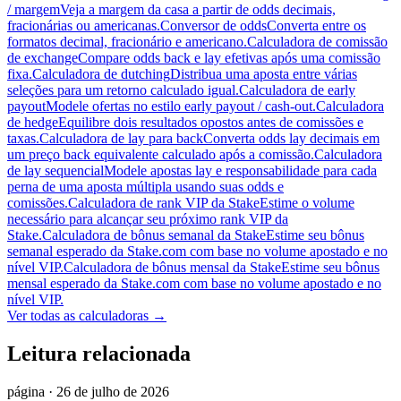
/ margem
Veja a margem da casa a partir de odds decimais,
fracionárias ou americanas.
Conversor de odds
Converta entre os
formatos decimal, fracionário e americano.
Calculadora de comissão
de exchange
Compare odds back e lay efetivas após uma comissão
fixa.
Calculadora de dutching
Distribua uma aposta entre várias
seleções para um retorno calculado igual.
Calculadora de early
payout
Modele ofertas no estilo early payout / cash-out.
Calculadora
de hedge
Equilibre dois resultados opostos antes de comissões e
taxas.
Calculadora de lay para back
Converta odds lay decimais em
um preço back equivalente calculado após a comissão.
Calculadora
de lay sequencial
Modele apostas lay e responsabilidade para cada
perna de uma aposta múltipla usando suas odds e
comissões.
Calculadora de rank VIP da Stake
Estime o volume
necessário para alcançar seu próximo rank VIP da
Stake.
Calculadora de bônus semanal da Stake
Estime seu bônus
semanal esperado da Stake.com com base no volume apostado e no
nível VIP.
Calculadora de bônus mensal da Stake
Estime seu bônus
mensal esperado da Stake.com com base no volume apostado e no
nível VIP.
Ver todas as calculadoras →
Leitura relacionada
página
·
26 de julho de 2026