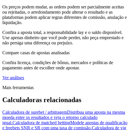
Os preços podem mudar, as ordens podem ser parcialmente aceitas
ou rejeitadas, o arredondamento pode alterar o resultado e as
plataformas podem aplicar regras diferentes de comissão, anulação e
liquidação.
Confira a aposta total, a responsabilidade lay e o saldo disponível.
Use apenas dinheiro que você pode perder, não peça emprestado e
não persiga uma diferença ou prejuízo.
Compare casas de apostas analisadas
Confira licença, condições de bônus, mercados e políticas de
pagamento antes de escolher onde apostar.
Ver análises
Mais ferramentas
Calculadoras relacionadas
Calculadora de surebet / arbitragem
Distribua uma aposta na mesma
moeda entre os resultados e veja o retorno calculado
igual.
Calculadora de matched betting
Modele apostas de qualificação
e freebets SNR e SR com uma taxa de comissão.
Calculadora de vig