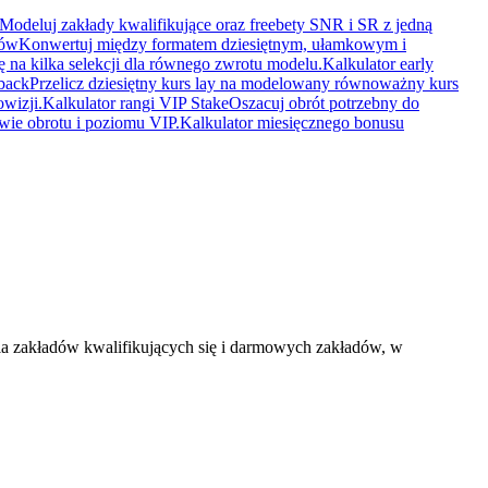
Modeluj zakłady kwalifikujące oraz freebety SNR i SR z jedną
sów
Konwertuj między formatem dziesiętnym, ułamkowym i
 na kilka selekcji dla równego zwrotu modelu.
Kalkulator early
 back
Przelicz dziesiętny kurs lay na modelowany równoważny kurs
wizji.
Kalkulator rangi VIP Stake
Oszacuj obrót potrzebny do
ie obrotu i poziomu VIP.
Kalkulator miesięcznego bonusu
a zakładów kwalifikujących się i darmowych zakładów, w