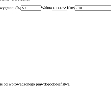
wygranej (%)
Waluta
Kurs
icie od wprowadzonego prawdopodobieństwa.