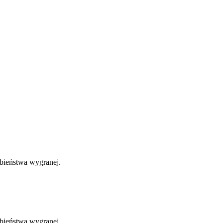
bieństwa wygranej.
bieństwa wygranej.