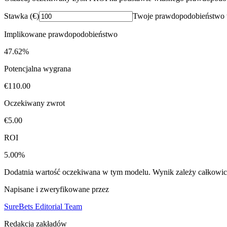
Stawka (€)
Twoje prawdopodobieństwo 
Implikowane prawdopodobieństwo
47.62%
Potencjalna wygrana
€110.00
Oczekiwany zwrot
€5.00
ROI
5.00%
Dodatnia wartość oczekiwana w tym modelu. Wynik zależy całkow
Napisane i zweryfikowane przez
SureBets Editorial Team
Redakcja zakładów