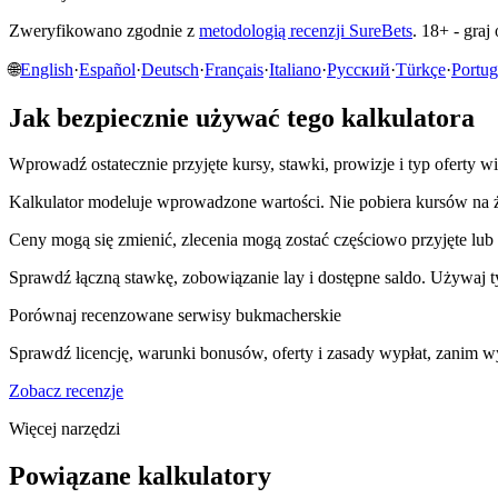
Zweryfikowano zgodnie z
metodologią recenzji SureBets
. 18+ - graj
🌐
English
·
Español
·
Deutsch
·
Français
·
Italiano
·
Русский
·
Türkçe
·
Portu
Jak bezpiecznie używać tego kalkulatora
Wprowadź ostatecznie przyjęte kursy, stawki, prowizje i typ oferty 
Kalkulator modeluje wprowadzone wartości. Nie pobiera kursów na żyw
Ceny mogą się zmienić, zlecenia mogą zostać częściowo przyjęte lub
Sprawdź łączną stawkę, zobowiązanie lay i dostępne saldo. Używaj tylk
Porównaj recenzowane serwisy bukmacherskie
Sprawdź licencję, warunki bonusów, oferty i zasady wypłat, zanim wy
Zobacz recenzje
Więcej narzędzi
Powiązane kalkulatory