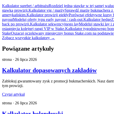
Kalkulator surebet / arbitrażu
Rozdziel jedną stawkę w tej samej walu
stawką prowizji.
Kalkulator vig / marży
Sprawdź marżę bukmachera z 
amerykańskim.
Kalkulator prowizji giełdy
Porównaj efektywne kursy bac
payout
Modeluj oferty typu early payout / cash-out.
Kalkulator hedge
Z
back po prowizji.
Kalkulator sekwencyjnego lay
Modeluj stawki lay i
osiągnięcia kolejnej rangi VIP w Stake.
Kalkulator tygodniowego bon
Stake
Oszacuj oczekiwany miesięczny bonus Stake.com na podstawie 
Zobacz wszystkie kalkulatory →
Powiązane artykuły
strona
·
26 lipca 2026
Kalkulator dopasowanych zakładów
Zablokuj gwarantowany zysk z promocji bukmacherskich. Nasz darm
tym prowizji.
Czytaj artykuł
strona
·
26 lipca 2026
Kalkulator holenderski