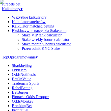
surebets
.bet
Kalkulatory
▾
Wszystkie kalkulatory
Kalkulator surebetów
Kalkulator matched betting
Ekskluzywne narzędzia Stake.com
Stake VIP rank calculator
Stake weekly bonus calculator
Stake monthly bonus calculator
Przewodnik KYC Stake
Top
Oprogramowanie
▾
Sharkbetting
OddsJam
OddsNotifier.io
BetOnValue
Trademate Sports
RebelBetting
BetBurger
Pinnacle Odds Dropper
OddsMonkey
BreakingBet
ProfitDuel