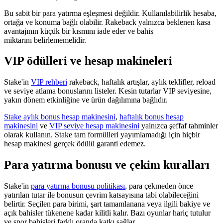
Bu sabit bir para yatırma eşleşmesi değildir. Kullanılabilirlik hesaba,
ortağa ve konuma bağlı olabilir. Rakeback yalnızca beklenen kasa
avantajının küçük bir kısmını iade eder ve bahis
miktarını belirlememelidir.
VIP ödülleri ve hesap makineleri
Stake'in
VIP rehberi
rakeback, haftalık artışlar, aylık teklifler, reload
ve seviye atlama bonuslarını listeler. Kesin tutarlar VIP seviyesine,
yakın dönem etkinliğine ve ürün dağılımına bağlıdır.
Stake aylık bonus hesap makinesini
,
haftalık bonus hesap
makinesini
ve
VIP seviye hesap makinesini
yalnızca şeffaf tahminler
olarak kullanın. Stake tam formülleri yayımlamadığı için hiçbir
hesap makinesi gerçek ödülü garanti edemez.
Para yatırma bonusu ve çekim kuralları
Stake'in
para yatırma bonusu politikası
, para çekmeden önce
yatırılan tutar ile bonusun çevrim katsayısına tabi olabileceğini
belirtir. Seçilen para birimi, şart tamamlanana veya ilgili bakiye ve
açık bahisler tükenene kadar kilitli kalır. Bazı oyunlar hariç tutulur
ve spor bahisleri farklı oranda katkı sağlar.