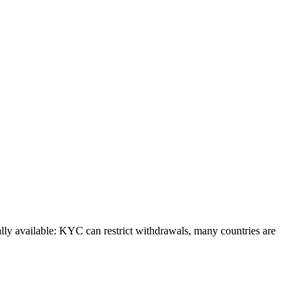
lly available: KYC can restrict withdrawals, many countries are