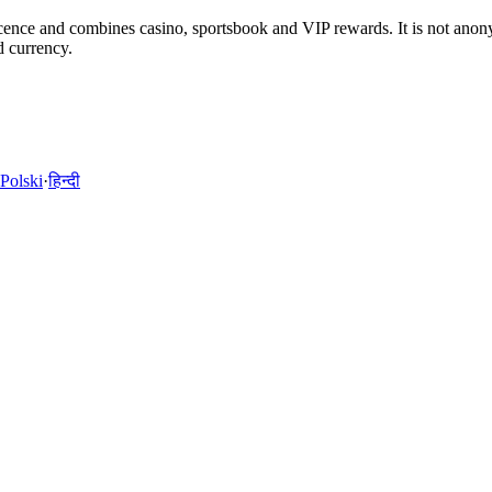
icence and combines casino, sportsbook and VIP rewards. It is not anon
d currency.
Polski
·
हिन्दी