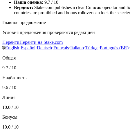
Наша оценка
:
9.7 / 10
Вердикт
:
Stake.com publishes a clear Curacao operator and l
countries are prohibited and bonus rollover can lock the selecte
Главное предложение
Условия предложения проверяются редакцией
Перейти
Перейти на Stake.com
🌐
English
·
Español
·
Deutsch
·
Français
·
Italiano
·
Türkçe
·
Português (BR)
·
Общая
9.7 / 10
Надёжность
9.6 / 10
Линия
10.0 / 10
Бонусы
10.0 / 10