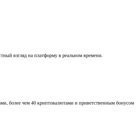
тный взгляд на платформу в реальном времени.
отами, более чем 40 криптовалютами и приветственным бонусом