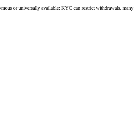
ymous or universally available: KYC can restrict withdrawals, many