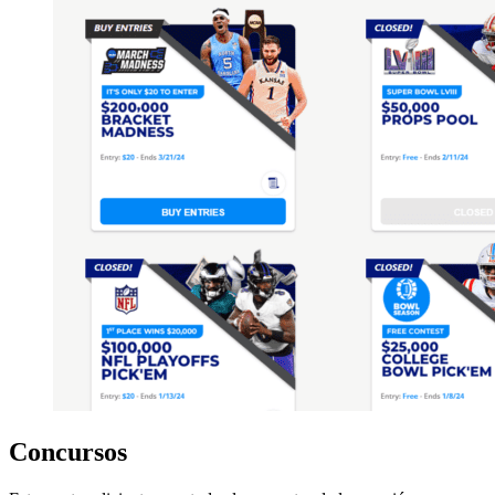
Concursos