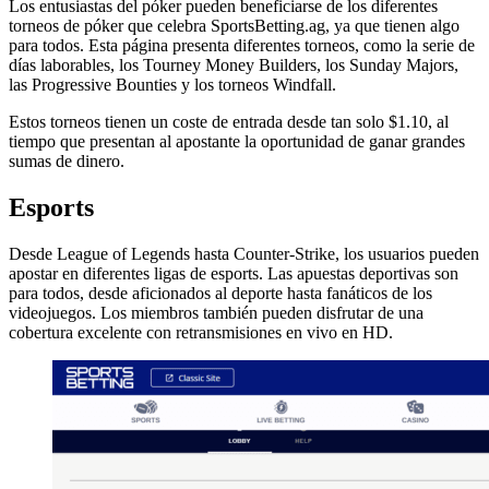
Los entusiastas del póker pueden beneficiarse de los diferentes
torneos de póker que celebra SportsBetting.ag, ya que tienen algo
para todos. Esta página presenta diferentes torneos, como la serie de
días laborables, los Tourney Money Builders, los Sunday Majors,
las Progressive Bounties y los torneos Windfall.
Estos torneos tienen un coste de entrada desde tan solo $1.10, al
tiempo que presentan al apostante la oportunidad de ganar grandes
sumas de dinero.
Esports
Desde League of Legends hasta Counter-Strike, los usuarios pueden
apostar en diferentes ligas de esports. Las apuestas deportivas son
para todos, desde aficionados al deporte hasta fanáticos de los
videojuegos. Los miembros también pueden disfrutar de una
cobertura excelente con retransmisiones en vivo en HD.