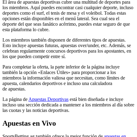
El área de apuestas deportivas cubre una multitud de deportes para
los miembros. Aquí puedes encontrar casi cualquier deporte, incluso
deportes como el surf, el tenis de mesa y el voleibol. Todas estas
opciones están disponibles en el menú lateral. Sea cual sea el
deporte del que seas fanático acérrimo, puedes estar seguro de que
esta plataforma lo cubre.
Los miembros también disponen de diferentes tipos de apuestas.
Esto incluye apuestas futuras, apuestas over/under, etc. Además, se
celebran regularmente concursos deportivos para los apostantes, en
los que pueden competir entre sí.
Para completar la oferta, la parte inferior de la página incluye
también la opción «Enlaces Útiles» para proporcionar a los
miembros la información valiosa que necesitan, como límites de
apuesta, calendarios deportivos e incluso una calculadora
de apuestas.
La página de
Apuestas Deportivas
está bien diseñada e incluye
incluso una sección dedicada a mantener a los miembros al día sobre
las cuotas y las noticias deportivas.
Apuestas en Vivo
SportsBetting.ag también ofrece la mejor función de
apuestas en