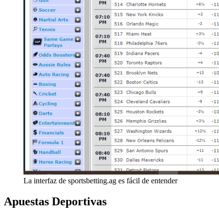
La interfaz de sportsbetting.ag es fácil de entender
Apuestas Deportivas