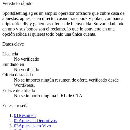
Veredicto rápido
SportsBetting.ag es un amplio operador offshore que cubre casa de
apuestas, apuestas en directo, casino, racebook y póker, con banca
cripto-friendly y generosas ofertas de bienvenida. Su variedad todo
en uno y sus bonos son el reclamo, lo que lo convierte en una
opción sólida si quieres todo bajo una única cuenta.
Datos clave
Licencia
No verificado
Fundado en
No verificado
Oferta destacada
No se importó ningún resumen de oferta verificado desde
WordPress.
Enlace de afiliado
No se importó ninguna URL de CTA.
En esta reseña
01
Resumen
02
Apuestas Deportivas
03
Apuestas en Vivo