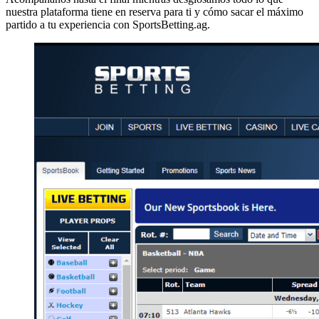
nuestra plataforma tiene en reserva para ti y cómo sacar el máximo
partido a tu experiencia con SportsBetting.ag.