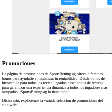
Promociones
La página de promociones de SportsBetting.ag ofrece diferentes
bonos para ayudarte a maximizar tu rentabilidad. Desde bonos de
bienvenida para todos los recién llegados hasta bonos de recarga
para garantizar una experiencia dinámica a todos los jugadores más
avispados, ¡SportsBetting.ag lo tiene todo!
Dicho esto, exploremos la variada selección de promociones del
sitio web: