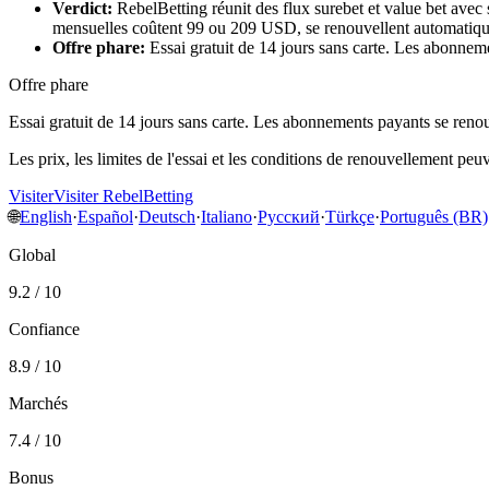
Verdict
:
RebelBetting réunit des flux surebet et value bet avec 
mensuelles coûtent 99 ou 209 USD, se renouvellent automatiquem
Offre phare
:
Essai gratuit de 14 jours sans carte. Les abonnem
Offre phare
Essai gratuit de 14 jours sans carte. Les abonnements payants se renou
Les prix, les limites de l'essai et les conditions de renouvellement peuv
Visiter
Visiter RebelBetting
🌐
English
·
Español
·
Deutsch
·
Italiano
·
Русский
·
Türkçe
·
Português (BR)
Global
9.2 / 10
Confiance
8.9 / 10
Marchés
7.4 / 10
Bonus