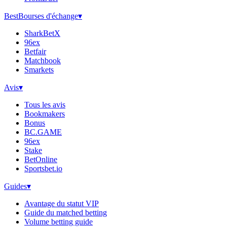
Best
Bourses d'échange
▾
SharkBetX
96ex
Betfair
Matchbook
Smarkets
Avis
▾
Tous les avis
Bookmakers
Bonus
BC.GAME
96ex
Stake
BetOnline
Sportsbet.io
Guides
▾
Avantage du statut VIP
Guide du matched betting
Volume betting guide