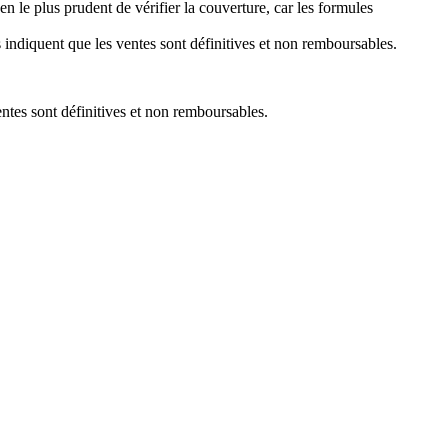
n le plus prudent de vérifier la couverture, car les formules
 indiquent que les ventes sont définitives et non remboursables.
ntes sont définitives et non remboursables.