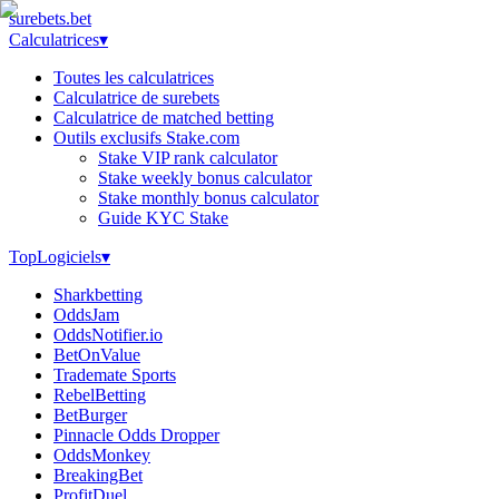
surebets
.bet
Calculatrices
▾
Toutes les calculatrices
Calculatrice de surebets
Calculatrice de matched betting
Outils exclusifs Stake.com
Stake VIP rank calculator
Stake weekly bonus calculator
Stake monthly bonus calculator
Guide KYC Stake
Top
Logiciels
▾
Sharkbetting
OddsJam
OddsNotifier.io
BetOnValue
Trademate Sports
RebelBetting
BetBurger
Pinnacle Odds Dropper
OddsMonkey
BreakingBet
ProfitDuel