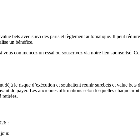
value bets avec suivi des paris et règlement automatique. Il peut réduire
alise un bénéfice.
vous commencez un essai ou souscrivez via notre lien sponsorisé. Cela n
déjà le risque d’exécution et souhaitent réunir surebets et value bets 
vant de payer. Les anciennes affirmations selon lesquelles chaque arbitra
 retirées.
026 :
 jour.