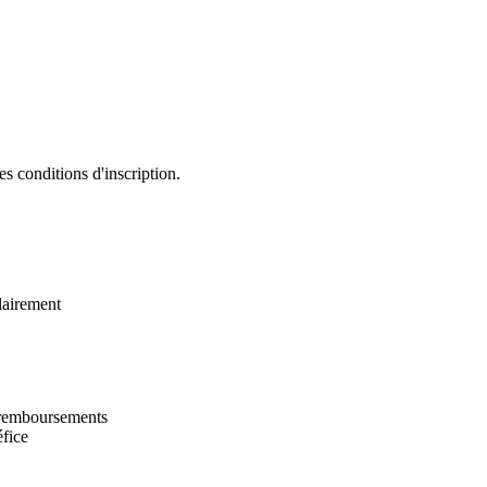
es conditions d'inscription.
clairement
s remboursements
éfice