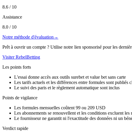
8.6 / 10
Assistance
8.0 / 10
Notre méthode d'évaluation
→
Prêt à ouvrir un compte ? Utilise notre lien sponsorisé pour les dernièr
Visiter RebelBetting
Les points forts
L'essai donne accès aux outils surebet et value bet sans carte
Les tarifs actuels et les différences entre formules sont publiés 
Le suivi des paris et le règlement automatique sont inclus
Points de vigilance
Les formules mensuelles coûtent 99 ou 209 USD
Les abonnements se renouvellent et les conditions excluent le
Le fournisseur ne garantit ni l'exactitude des données ni un bén
Verdict rapide