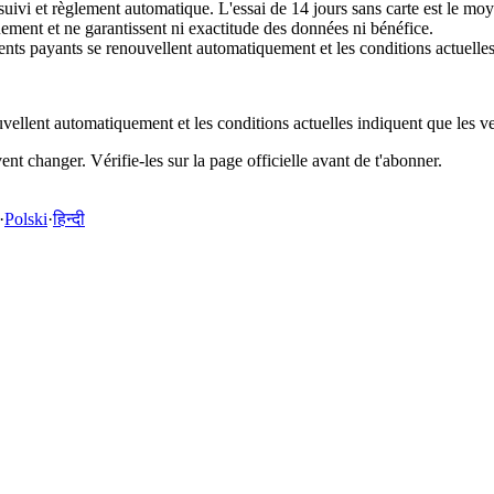
suivi et règlement automatique. L'essai de 14 jours sans carte est le moye
ent et ne garantissent ni exactitude des données ni bénéfice.
ents payants se renouvellent automatiquement et les conditions actuelles
vellent automatiquement et les conditions actuelles indiquent que les ve
ent changer. Vérifie-les sur la page officielle avant de t'abonner.
·
Polski
·
हिन्दी