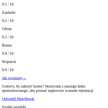
9.5 / 10
Zaufanie
9.2 / 10
Oferta
9.5 / 10
Bonus
9.9 / 10
Wsparcie
9.9 / 10
Jak oceniamy
→
Gotowy, by założyć konto? Skorzystaj z naszego linku
sponsorowanego, aby poznać najnowsze warunki rejestracji.
Odwiedź Matchbook
Szybki werdykt