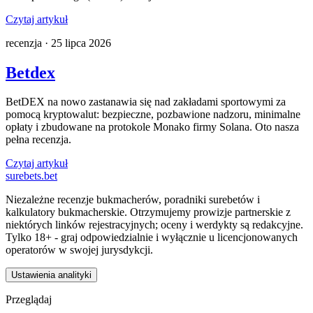
Czytaj artykuł
recenzja
·
25 lipca 2026
Betdex
BetDEX na nowo zastanawia się nad zakładami sportowymi za
pomocą kryptowalut: bezpieczne, pozbawione nadzoru, minimalne
opłaty i zbudowane na protokole Monako firmy Solana. Oto nasza
pełna recenzja.
Czytaj artykuł
surebets
.bet
Niezależne recenzje bukmacherów, poradniki surebetów i
kalkulatory bukmacherskie. Otrzymujemy prowizje partnerskie z
niektórych linków rejestracyjnych; oceny i werdykty są redakcyjne.
Tylko 18+ - graj odpowiedzialnie i wyłącznie u licencjonowanych
operatorów w swojej jurysdykcji.
Ustawienia analityki
Przeglądaj