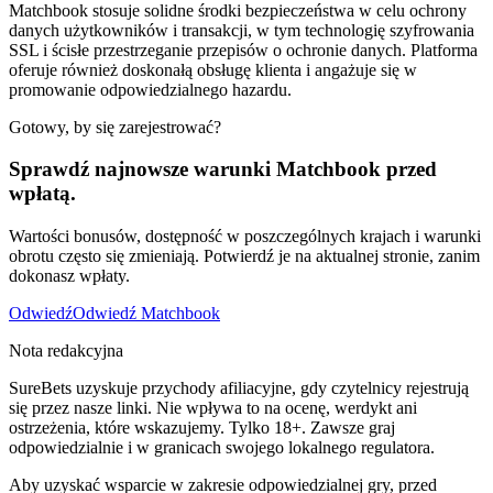
Matchbook stosuje solidne środki bezpieczeństwa w celu ochrony
danych użytkowników i transakcji, w tym technologię szyfrowania
SSL i ścisłe przestrzeganie przepisów o ochronie danych. Platforma
oferuje również doskonałą obsługę klienta i angażuje się w
promowanie odpowiedzialnego hazardu.
Gotowy, by się zarejestrować?
Sprawdź najnowsze warunki Matchbook przed
wpłatą.
Wartości bonusów, dostępność w poszczególnych krajach i warunki
obrotu często się zmieniają. Potwierdź je na aktualnej stronie, zanim
dokonasz wpłaty.
Odwiedź
Odwiedź Matchbook
Nota redakcyjna
SureBets uzyskuje przychody afiliacyjne, gdy czytelnicy rejestrują
się przez nasze linki. Nie wpływa to na ocenę, werdykt ani
ostrzeżenia, które wskazujemy. Tylko 18+. Zawsze graj
odpowiedzialnie i w granicach swojego lokalnego regulatora.
Aby uzyskać wsparcie w zakresie odpowiedzialnej gry, przed