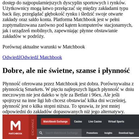
dostęp do najpopularniejszych dyscyplin sportowych i rynków.
Użytkownicy mogą łatwo przełączać się między zakładami typu
back ilay, przeglądać głębokość rynku i śledzić swoje otwarte
zakłady oraz saldo konta. Platforma Matchbook jest w pełni
zoptymalizowana zarówno pod kątem komputerów stacjonarnych,
jak i urządzeń mobilnych, zapewniając płynne obstawianie
zakładów w podróży.
Porównaj aktualne warunki w Matchbook
Odwiedź
Odwiedź Matchbook
Dobre, ale nie świetne, szanse i płynność
Płynność oferowana przez Matchbook jest dobra. Porównywalna z
płynnością Smarkets. W pięciu najlepszych ligach płynność w dniu
meczowym nie jest daleko w tyle za Betfair i 96ex. Ale jeśli
spojrzysz na inne ligi lub chcesz obstawiać kilka dni wcześniej,
płynność jest o kilka stopni niższa. To sprawia, że jest mniej
odpowiedni do zakładów dopasowanych niż jego alternatywy.