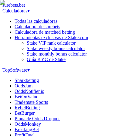
surebets
.bet
Calculadoras
▾
Todas las calculadoras
Calculadora de surebets
Calculadora de matched betting
Herramientas exclusivas de Stake.com
Stake VIP rank calculator
Stake weekly bonus calculator
Stake monthly bonus calculator
Guía KYC de Stake
Top
Software
▾
Sharkbetting
OddsJam
OddsNotifier.io
BetOnValue
Trademate Sports
RebelBetting
BetBurger
Pinnacle Odds Dropper
OddsMonkey
BreakingBet
ProfitDuel