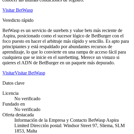
Visitar BetWasp
Veredicto rápido
BetWasp es un servicio de surebets y value bets más reciente de
Aspira, posicionado como el sucesor lógico de BetBurger con el
foco puesto en hacer el arbitraje más rápido y sencillo. Es apto para
principiantes y está respaldado por abundantes recursos de
aprendizaje, lo que lo convierte en una rampa de acceso fácil para
cualquiera que se inicie en el surebetting. Merece un vistazo si
quieres el ADN de BetBurger en un paquete más depurado.
Visitar
Visitar BetWasp
Datos clave
Licencia
No verificado
Fundado en
No verificado
Oferta destacada
Información de la Empresa y Contacto BetWasp Aspira
Limited Dirección postal: Windsor Street 97, Sliema, SLM
1853, Malta