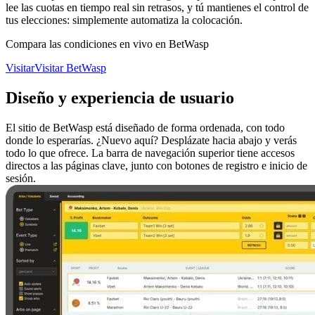
lee las cuotas en tiempo real sin retrasos, y tú mantienes el control de
tus elecciones: simplemente automatiza la colocación.
Compara las condiciones en vivo en BetWasp
Visitar
Visitar BetWasp
Diseño y experiencia de usuario
El sitio de BetWasp está diseñado de forma ordenada, con todo
donde lo esperarías. ¿Nuevo aquí? Desplázate hacia abajo y verás
todo lo que ofrece. La barra de navegación superior tiene accesos
directos a las páginas clave, junto con botones de registro e inicio de
sesión.