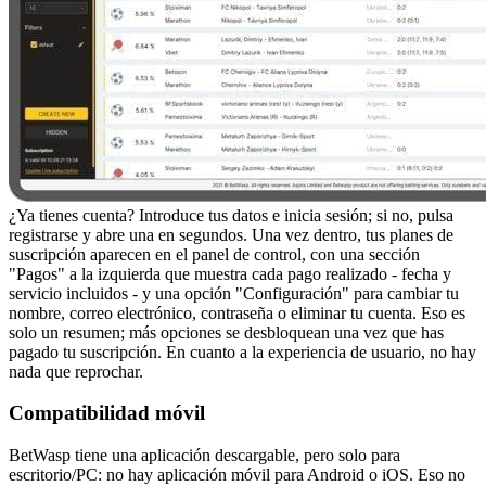
¿Ya tienes cuenta? Introduce tus datos e inicia sesión; si no, pulsa
registrarse y abre una en segundos. Una vez dentro, tus planes de
suscripción aparecen en el panel de control, con una sección
"Pagos" a la izquierda que muestra cada pago realizado - fecha y
servicio incluidos - y una opción "Configuración" para cambiar tu
nombre, correo electrónico, contraseña o eliminar tu cuenta. Eso es
solo un resumen; más opciones se desbloquean una vez que has
pagado tu suscripción. En cuanto a la experiencia de usuario, no hay
nada que reprochar.
Compatibilidad móvil
BetWasp tiene una aplicación descargable, pero solo para
escritorio/PC: no hay aplicación móvil para Android o iOS. Eso no