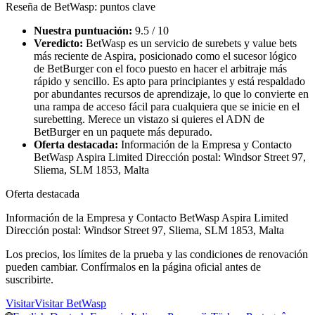
Reseña de BetWasp: puntos clave
Nuestra puntuación
:
9.5 / 10
Veredicto
:
BetWasp es un servicio de surebets y value bets
más reciente de Aspira, posicionado como el sucesor lógico
de BetBurger con el foco puesto en hacer el arbitraje más
rápido y sencillo. Es apto para principiantes y está respaldado
por abundantes recursos de aprendizaje, lo que lo convierte en
una rampa de acceso fácil para cualquiera que se inicie en el
surebetting. Merece un vistazo si quieres el ADN de
BetBurger en un paquete más depurado.
Oferta destacada
:
Información de la Empresa y Contacto
BetWasp Aspira Limited Dirección postal: Windsor Street 97,
Sliema, SLM 1853, Malta
Oferta destacada
Información de la Empresa y Contacto BetWasp Aspira Limited
Dirección postal: Windsor Street 97, Sliema, SLM 1853, Malta
Los precios, los límites de la prueba y las condiciones de renovación
pueden cambiar. Confírmalos en la página oficial antes de
suscribirte.
Visitar
Visitar BetWasp