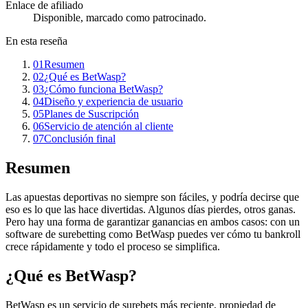
Enlace de afiliado
Disponible, marcado como patrocinado.
En esta reseña
01
Resumen
02
¿Qué es BetWasp?
03
¿Cómo funciona BetWasp?
04
Diseño y experiencia de usuario
05
Planes de Suscripción
06
Servicio de atención al cliente
07
Conclusión final
Resumen
Las apuestas deportivas no siempre son fáciles, y podría decirse que
eso es lo que las hace divertidas. Algunos días pierdes, otros ganas.
Pero hay una forma de garantizar ganancias en ambos casos: con un
software de surebetting como BetWasp puedes ver cómo tu bankroll
crece rápidamente y todo el proceso se simplifica.
¿Qué es BetWasp?
BetWasp es un servicio de surebets más reciente, propiedad de