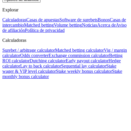
Explorar
Calculadoras
Casas de apuestas
Software de surebets
Bonos
Casas de
intercambio
Matched betting
Volume betting
Noticias
Acerca de
Aviso
de afiliación
Política de privacidad
Calculadoras
Surebet / arbitrage calculator
Matched betting calculator
Vig / margin
calculator
Odds converter
Exchange commission calculator
Betting
ROI calculator
Dutching calculator
Early payout calculator
Hedge
calculator
Lay to back calculator
Sequential lay calculator
Stake
wager & VIP level calculator
Stake weekly bonus calculator
Stake
monthly bonus calculator