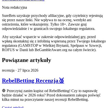
Nota redakcyjna
SureBets uzyskuje przychody afiliacyjne, gdy czytelnicy rejestrują
się przez nasze linki. Nie wpływa to na ocenę, werdykt ani
ostrzeżenia, które wskazujemy. Tylko 18+. Zawsze graj
odpowiedzialnie i w granicach swojego lokalnego regulatora.
Aby uzyskać wsparcie w zakresie odpowiedzialnej gry, przed
wpłatą skontaktuj się z infolinią wspieraną przez Twojego lokalnego
regulatora (GAMSTOP w Wielkiej Brytanii, Spelpaus w Szwecji,
ROFUS w Danii lub BeGambleAware.org na całym świecie).
Powiązane artykuły
recenzja
·
27 lipca 2026
RebelBetting Recenzja🥉
🛑 Przeczytaj zanim kupisz od RebelBetting! Czy to naprawdę
będzie działać w 2026 roku? Przed dokonaniem zakupu poświęć
kilka minut na przeczytanie naszej recenzji RebelBetting.
Czytaj artykuł