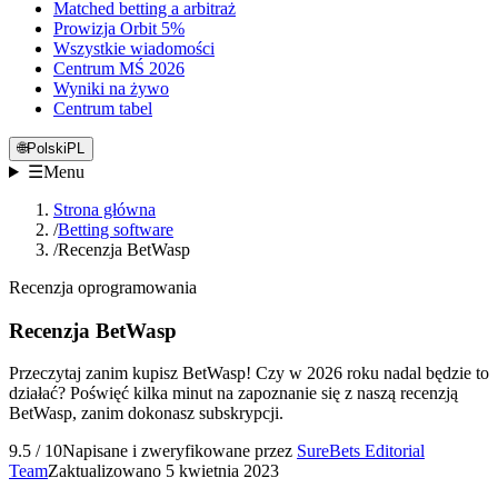
Matched betting a arbitraż
Prowizja Orbit 5%
Wszystkie wiadomości
Centrum MŚ 2026
Wyniki na żywo
Centrum tabel
🌐
Polski
PL
☰
Menu
Strona główna
/
Betting software
/
Recenzja BetWasp
Recenzja oprogramowania
Recenzja BetWasp
Przeczytaj zanim kupisz BetWasp! Czy w 2026 roku nadal będzie to
działać? Poświęć kilka minut na zapoznanie się z naszą recenzją
BetWasp, zanim dokonasz subskrypcji.
9.5 / 10
Napisane i zweryfikowane przez
SureBets Editorial
Team
Zaktualizowano 5 kwietnia 2023