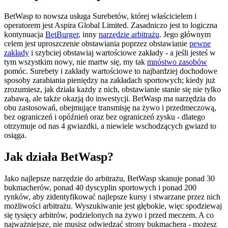
BetWasp to nowsza usługa Surebetów, której właścicielem i
operatorem jest Aspira Global Limited. Zasadniczo jest to logiczna
kontynuacja
BetBurger
, inny
narzędzie arbitrażu
. Jego głównym
celem jest uproszczenie obstawiania poprzez obstawianie
pewne
zakłady
i szybciej obstawiaj wartościowe zakłady - a jeśli jesteś w
tym wszystkim nowy, nie martw się, my tak
mnóstwo zasobów
pomóc. Surebety i zakłady wartościowe to najbardziej dochodowe
sposoby zarabiania pieniędzy na zakładach sportowych; kiedy już
zrozumiesz, jak działa każdy z nich, obstawianie stanie się nie tylko
zabawą, ale także okazją do inwestycji. BetWasp ma narzędzia do
obu zastosowań, obejmujące transmisję na żywo i przedmeczową,
bez ograniczeń i opóźnień oraz bez ograniczeń zysku - dlatego
otrzymuje od nas 4 gwiazdki, a niewiele wschodzących gwiazd to
osiąga.
Jak działa BetWasp?
Jako najlepsze narzędzie do arbitrażu, BetWasp skanuje ponad 30
bukmacherów, ponad 40 dyscyplin sportowych i ponad 200
rynków, aby zidentyfikować najlepsze kursy i stwarzane przez nich
możliwości arbitrażu. Wyszukiwanie jest głębokie, więc spodziewaj
się tysięcy arbitrów, podzielonych na żywo i przed meczem. A co
najważniejsze, nie musisz odwiedzać strony bukmachera - możesz