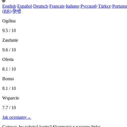
🌐
English
·
Español
·
Deutsch
·
Français
·
Italiano
·
Русский
·
Türkçe
·
Portugu
(BR)
·
हिन्दी
Ogólna
9.5 / 10
Zaufanie
9.6 / 10
Oferta
8.1 / 10
Bonus
8.1 / 10
Wsparcie
7.7 / 10
Jak oceniamy
→
Gotowy, by założyć konto? Skorzystaj z naszego linku