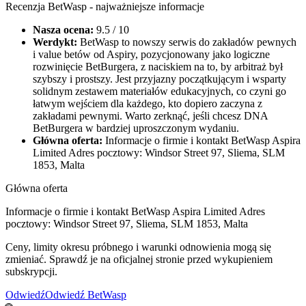
Recenzja BetWasp - najważniejsze informacje
Nasza ocena
:
9.5 / 10
Werdykt
:
BetWasp to nowszy serwis do zakładów pewnych
i value betów od Aspiry, pozycjonowany jako logiczne
rozwinięcie BetBurgera, z naciskiem na to, by arbitraż był
szybszy i prostszy. Jest przyjazny początkującym i wsparty
solidnym zestawem materiałów edukacyjnych, co czyni go
łatwym wejściem dla każdego, kto dopiero zaczyna z
zakładami pewnymi. Warto zerknąć, jeśli chcesz DNA
BetBurgera w bardziej uproszczonym wydaniu.
Główna oferta
:
Informacje o firmie i kontakt BetWasp Aspira
Limited Adres pocztowy: Windsor Street 97, Sliema, SLM
1853, Malta
Główna oferta
Informacje o firmie i kontakt BetWasp Aspira Limited Adres
pocztowy: Windsor Street 97, Sliema, SLM 1853, Malta
Ceny, limity okresu próbnego i warunki odnowienia mogą się
zmieniać. Sprawdź je na oficjalnej stronie przed wykupieniem
subskrypcji.
Odwiedź
Odwiedź BetWasp