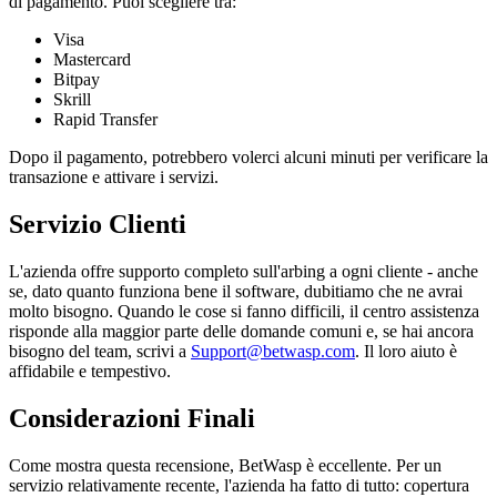
di pagamento. Puoi scegliere tra:
Visa
Mastercard
Bitpay
Skrill
Rapid Transfer
Dopo il pagamento, potrebbero volerci alcuni minuti per verificare la
transazione e attivare i servizi.
Servizio Clienti
L'azienda offre supporto completo sull'arbing a ogni cliente - anche
se, dato quanto funziona bene il software, dubitiamo che ne avrai
molto bisogno. Quando le cose si fanno difficili, il centro assistenza
risponde alla maggior parte delle domande comuni e, se hai ancora
bisogno del team, scrivi a
Support@betwasp.com
. Il loro aiuto è
affidabile e tempestivo.
Considerazioni Finali
Come mostra questa recensione, BetWasp è eccellente. Per un
servizio relativamente recente, l'azienda ha fatto di tutto: copertura