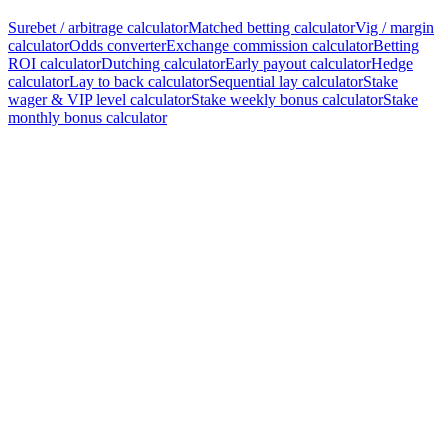
Surebet / arbitrage calculator
Matched betting calculator
Vig / margin
calculator
Odds converter
Exchange commission calculator
Betting
ROI calculator
Dutching calculator
Early payout calculator
Hedge
calculator
Lay to back calculator
Sequential lay calculator
Stake
wager & VIP level calculator
Stake weekly bonus calculator
Stake
monthly bonus calculator