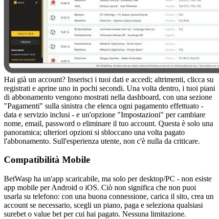
Hai già un account? Inserisci i tuoi dati e accedi; altrimenti, clicca su
registrati e aprine uno in pochi secondi. Una volta dentro, i tuoi piani
di abbonamento vengono mostrati nella dashboard, con una sezione
"Pagamenti" sulla sinistra che elenca ogni pagamento effettuato -
data e servizio inclusi - e un'opzione "Impostazioni" per cambiare
nome, email, password o eliminare il tuo account. Questa è solo una
panoramica; ulteriori opzioni si sbloccano una volta pagato
l'abbonamento. Sull'esperienza utente, non c'è nulla da criticare.
Compatibilità Mobile
BetWasp ha un'app scaricabile, ma solo per desktop/PC - non esiste
app mobile per Android o iOS. Ciò non significa che non puoi
usarla su telefono: con una buona connessione, carica il sito, crea un
account se necessario, scegli un piano, paga e seleziona qualsiasi
surebet o value bet per cui hai pagato. Nessuna limitazione.