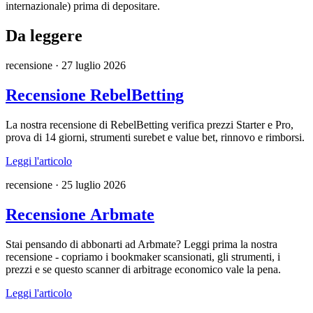
internazionale) prima di depositare.
Da leggere
recensione
·
27 luglio 2026
Recensione RebelBetting
La nostra recensione di RebelBetting verifica prezzi Starter e Pro,
prova di 14 giorni, strumenti surebet e value bet, rinnovo e rimborsi.
Leggi l'articolo
recensione
·
25 luglio 2026
Recensione Arbmate
Stai pensando di abbonarti ad Arbmate? Leggi prima la nostra
recensione - copriamo i bookmaker scansionati, gli strumenti, i
prezzi e se questo scanner di arbitrage economico vale la pena.
Leggi l'articolo