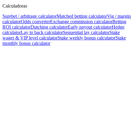
Calculadoras
Surebet / arbitrage calculator
Matched betting calculator
Vig / margin
calculator
Odds converter
Exchange commission calculator
Betting
ROI calculator
Dutching calculator
Early payout calculator
Hedge
calculator
Lay to back calculator
Sequential lay calculator
Stake
wager & VIP level calculator
Stake weekly bonus calculator
Stake
monthly bonus calculator