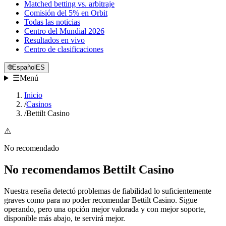
Matched betting vs. arbitraje
Comisión del 5% en Orbit
Todas las noticias
Centro del Mundial 2026
Resultados en vivo
Centro de clasificaciones
🌐
Español
ES
☰
Menú
Inicio
/
Casinos
/
Bettilt Casino
⚠
No recomendado
No recomendamos Bettilt Casino
Nuestra reseña detectó problemas de fiabilidad lo suficientemente
graves como para no poder recomendar Bettilt Casino. Sigue
operando, pero una opción mejor valorada y con mejor soporte,
disponible más abajo, te servirá mejor.