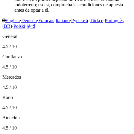
todoterreno; eso sí, comprueba las condiciones de apuesta
antes de optar a él.
🌐
English
·
Deutsch
·
Français
·
Italiano
·
Русский
·
Türkçe
·
Português
(BR)
·
Polski
·
हिन्दी
General
4.5 / 10
Confianza
4.5 / 10
Mercados
4.5 / 10
Bono
4.5 / 10
Atención
4.5 / 10