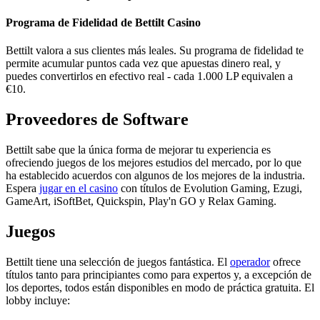
Programa de Fidelidad de Bettilt Casino
Bettilt valora a sus clientes más leales. Su programa de fidelidad te
permite acumular puntos cada vez que apuestas dinero real, y
puedes convertirlos en efectivo real - cada 1.000 LP equivalen a
€10.
Proveedores de Software
Bettilt sabe que la única forma de mejorar tu experiencia es
ofreciendo juegos de los mejores estudios del mercado, por lo que
ha establecido acuerdos con algunos de los mejores de la industria.
Espera
jugar en el casino
con títulos de Evolution Gaming, Ezugi,
GameArt, iSoftBet, Quickspin, Play'n GO y Relax Gaming.
Juegos
Bettilt tiene una selección de juegos fantástica. El
operador
ofrece
títulos tanto para principiantes como para expertos y, a excepción de
los deportes, todos están disponibles en modo de práctica gratuita. El
lobby incluye: