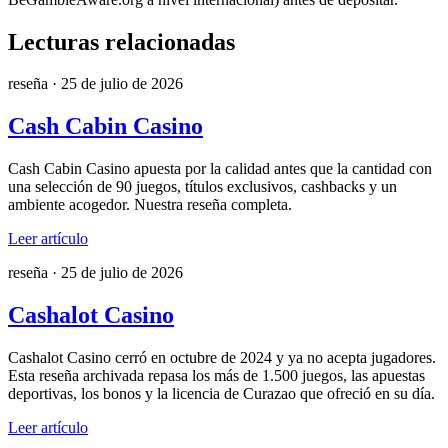
Lecturas relacionadas
reseña
·
25 de julio de 2026
Cash Cabin Casino
Cash Cabin Casino apuesta por la calidad antes que la cantidad con
una selección de 90 juegos, títulos exclusivos, cashbacks y un
ambiente acogedor. Nuestra reseña completa.
Leer artículo
reseña
·
25 de julio de 2026
Cashalot Casino
Cashalot Casino cerró en octubre de 2024 y ya no acepta jugadores.
Esta reseña archivada repasa los más de 1.500 juegos, las apuestas
deportivas, los bonos y la licencia de Curazao que ofreció en su día.
Leer artículo