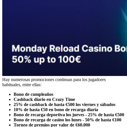
Hay numerosas promociones continuas para los jugadores
habituales, entre ellas:
Bono de cumpleaños
Cashback diario en Crazy Time
25% de cashback de hasta €500 los viernes y sábados
10% de hasta
€50 en bono de recarga diaria
Bono de recarga deportiva los jueves - 25% de hasta €500
Bono de recarga de casino los lunes - 50% de hasta €100
Torneo de premios por valor de €60.000