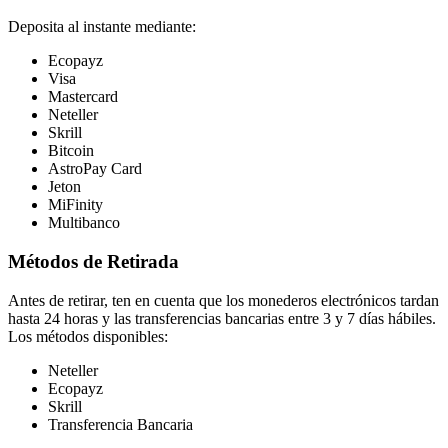
Deposita al instante mediante:
Ecopayz
Visa
Mastercard
Neteller
Skrill
Bitcoin
AstroPay Card
Jeton
MiFinity
Multibanco
Métodos de Retirada
Antes de retirar, ten en cuenta que los monederos electrónicos tardan
hasta 24 horas y las transferencias bancarias entre 3 y 7 días hábiles.
Los métodos disponibles:
Neteller
Ecopayz
Skrill
Transferencia Bancaria