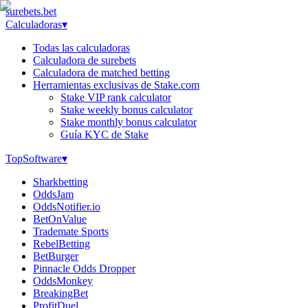
surebets
.bet
Calculadoras
▾
Todas las calculadoras
Calculadora de surebets
Calculadora de matched betting
Herramientas exclusivas de Stake.com
Stake VIP rank calculator
Stake weekly bonus calculator
Stake monthly bonus calculator
Guía KYC de Stake
Top
Software
▾
Sharkbetting
OddsJam
OddsNotifier.io
BetOnValue
Trademate Sports
RebelBetting
BetBurger
Pinnacle Odds Dropper
OddsMonkey
BreakingBet
ProfitDuel