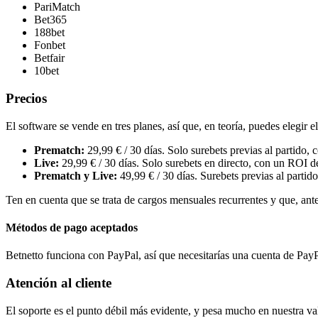
PariMatch
Bet365
188bet
Fonbet
Betfair
10bet
Precios
El software se vende en tres planes, así que, en teoría, puedes elegir 
Prematch:
29,99 € / 30 días. Solo surebets previas al partido,
Live:
29,99 € / 30 días. Solo surebets en directo, con un ROI de
Prematch y Live:
49,99 € / 30 días. Surebets previas al partid
Ten en cuenta que se trata de cargos mensuales recurrentes y que, ante
Métodos de pago aceptados
Betnetto funciona con PayPal, así que necesitarías una cuenta de PayPa
Atención al cliente
El soporte es el punto débil más evidente, y pesa mucho en nuestra va