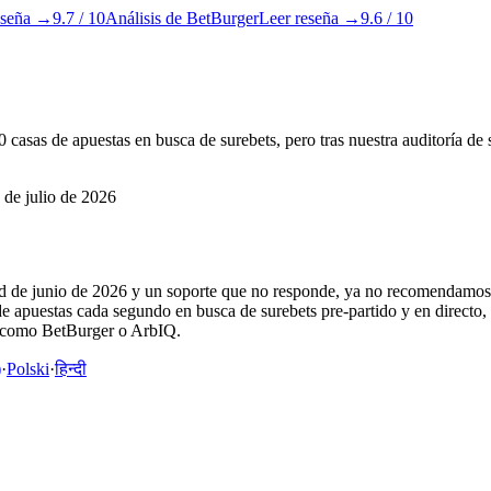
eseña
→
9.7 / 10
Análisis de BetBurger
Leer reseña
→
9.6 / 10
0 casas de apuestas en busca de surebets, pero tras nuestra auditoría d
 de julio de 2026
idad de junio de 2026 y un soporte que no responde, ya no recomendamos
 apuestas cada segundo en busca de surebets pre-partido y en directo, p
o como BetBurger o ArbIQ.
)
·
Polski
·
हिन्दी