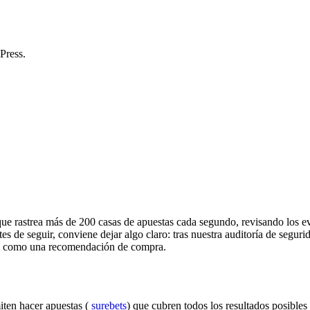
Press.
 que rastrea más de 200 casas de apuestas cada segundo, revisando los e
ntes de seguir, conviene dejar algo claro: tras nuestra auditoría de se
no como una recomendación de compra.
iten hacer apuestas (
surebets
) que cubren todos los resultados posibles