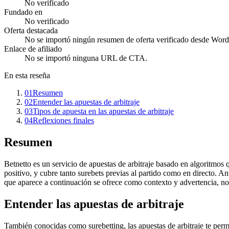
No verificado
Fundado en
No verificado
Oferta destacada
No se importó ningún resumen de oferta verificado desde Word
Enlace de afiliado
No se importó ninguna URL de CTA.
En esta reseña
01
Resumen
02
Entender las apuestas de arbitraje
03
Tipos de apuesta en las apuestas de arbitraje
04
Reflexiones finales
Resumen
Betnetto es un servicio de apuestas de arbitraje basado en algoritmos
positivo, y cubre tanto surebets previas al partido como en directo. A
que aparece a continuación se ofrece como contexto y advertencia, 
Entender las apuestas de arbitraje
También conocidas como surebetting, las apuestas de arbitraje te perm