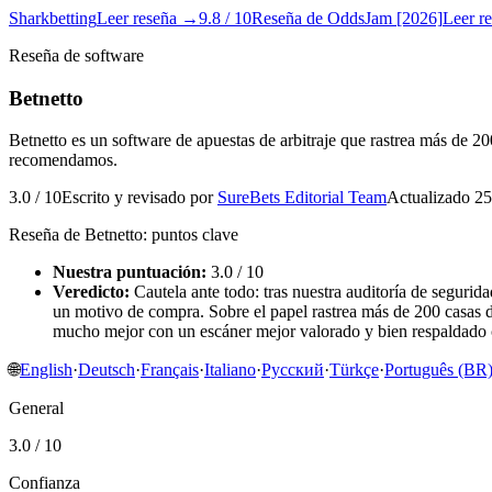
Sharkbetting
Leer reseña
→
9.8 / 10
Reseña de OddsJam [2026]
Leer r
Reseña de software
Betnetto
Betnetto es un software de apuestas de arbitraje que rastrea más de 20
recomendamos.
3.0 / 10
Escrito y revisado por
SureBets Editorial Team
Actualizado 25
Reseña de Betnetto: puntos clave
Nuestra puntuación
:
3.0 / 10
Veredicto
:
Cautela ante todo: tras nuestra auditoría de segur
un motivo de compra. Sobre el papel rastrea más de 200 casas de
mucho mejor con un escáner mejor valorado y bien respaldad
🌐
English
·
Deutsch
·
Français
·
Italiano
·
Русский
·
Türkçe
·
Português (BR
General
3.0 / 10
Confianza