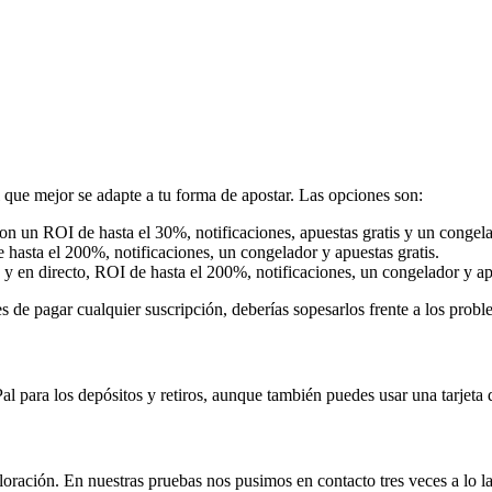
el que mejor se adapte a tu forma de apostar. Las opciones son:
 con un ROI de hasta el 30%, notificaciones, apuestas gratis y un congel
 hasta el 200%, notificaciones, un congelador y apuestas gratis.
o y en directo, ROI de hasta el 200%, notificaciones, un congelador y ap
s de pagar cualquier suscripción, deberías sopesarlos frente a los prob
l para los depósitos y retiros, aunque también puedes usar una tarjeta d
loración. En nuestras pruebas nos pusimos en contacto tres veces a lo 