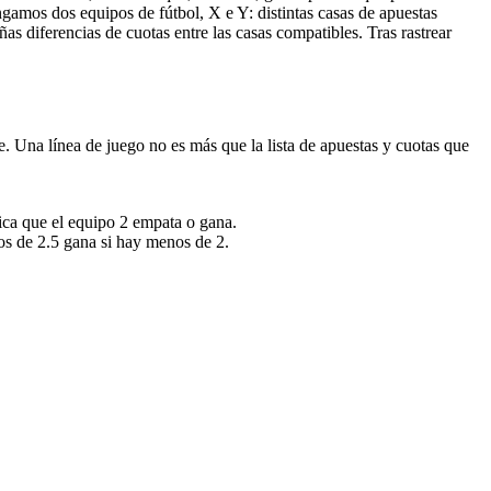
gamos dos equipos de fútbol, X e Y: distintas casas de apuestas
as diferencias de cuotas entre las casas compatibles. Tras rastrear
te. Una línea de juego no es más que la lista de apuestas y cuotas que
ica que el equipo 2 empata o gana.
os de 2.5 gana si hay menos de 2.