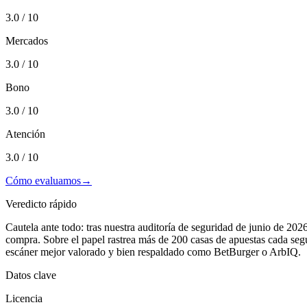
3.0 / 10
Mercados
3.0 / 10
Bono
3.0 / 10
Atención
3.0 / 10
Cómo evaluamos
→
Veredicto rápido
Cautela ante todo: tras nuestra auditoría de seguridad de junio de 2
compra. Sobre el papel rastrea más de 200 casas de apuestas cada segu
escáner mejor valorado y bien respaldado como BetBurger o ArbIQ.
Datos clave
Licencia