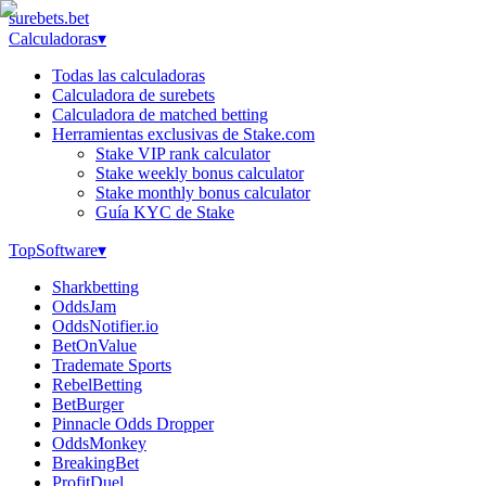
surebets
.bet
Calculadoras
▾
Todas las calculadoras
Calculadora de surebets
Calculadora de matched betting
Herramientas exclusivas de Stake.com
Stake VIP rank calculator
Stake weekly bonus calculator
Stake monthly bonus calculator
Guía KYC de Stake
Top
Software
▾
Sharkbetting
OddsJam
OddsNotifier.io
BetOnValue
Trademate Sports
RebelBetting
BetBurger
Pinnacle Odds Dropper
OddsMonkey
BreakingBet
ProfitDuel