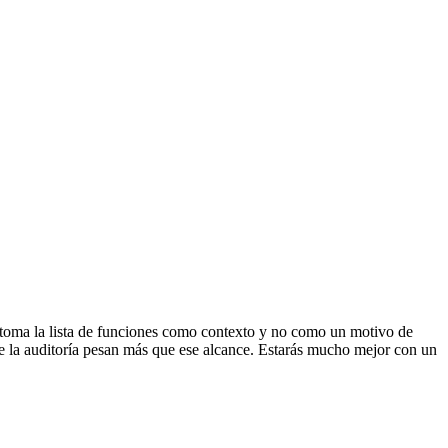
e toma la lista de funciones como contexto y no como un motivo de
de la auditoría pesan más que ese alcance. Estarás mucho mejor con un