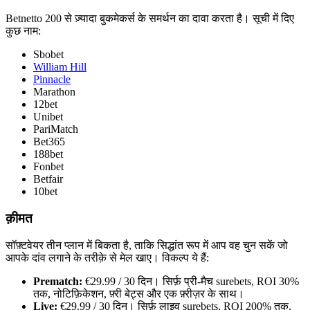
Betnetto 200 से ज़्यादा बुकमेकर्स के समर्थन का दावा करता है। सूची में दिए
कुछ नाम:
Sbobet
William Hill
Pinnacle
Marathon
12bet
Unibet
PariMatch
Bet365
188bet
Fonbet
Betfair
10bet
क़ीमत
सॉफ़्टवेयर तीन प्लान में बिकता है, ताकि सिद्धांत रूप में आप वह चुन सकें जो
आपके दांव लगाने के तरीक़े से मेल खाए। विकल्प ये हैं:
Prematch:
€29.99 / 30 दिन। सिर्फ़ प्री-मैच surebets, ROI 30%
तक, नोटिफ़िकेशन, फ़्री बेट्स और एक फ़्रीज़र के साथ।
Live:
€29.99 / 30 दिन। सिर्फ़ लाइव surebets, ROI 200% तक,