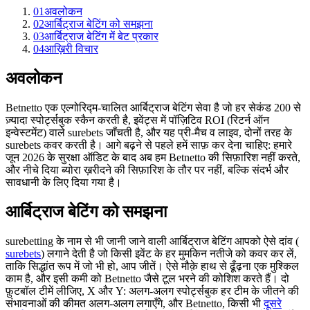
01
अवलोकन
02
आर्बिट्राज बेटिंग को समझना
03
आर्बिट्राज बेटिंग में बेट प्रकार
04
आख़िरी विचार
अवलोकन
Betnetto एक एल्गोरिद्म-चालित आर्बिट्राज बेटिंग सेवा है जो हर सेकंड 200 से
ज़्यादा स्पोर्ट्सबुक स्कैन करती है, इवेंट्स में पॉज़िटिव ROI (रिटर्न ऑन
इन्वेस्टमेंट) वाले surebets जाँचती है, और यह प्री-मैच व लाइव, दोनों तरह के
surebets कवर करती है। आगे बढ़ने से पहले हमें साफ़ कर देना चाहिए: हमारे
जून 2026 के सुरक्षा ऑडिट के बाद अब हम Betnetto की सिफ़ारिश नहीं करते,
और नीचे दिया ब्योरा ख़रीदने की सिफ़ारिश के तौर पर नहीं, बल्कि संदर्भ और
सावधानी के लिए दिया गया है।
आर्बिट्राज बेटिंग को समझना
surebetting के नाम से भी जानी जाने वाली आर्बिट्राज बेटिंग आपको ऐसे दांव (
surebets
) लगाने देती है जो किसी इवेंट के हर मुमकिन नतीजे को कवर कर लें,
ताकि सिद्धांत रूप में जो भी हो, आप जीतें। ऐसे मौक़े हाथ से ढूँढ़ना एक मुश्किल
काम है, और इसी कमी को Betnetto जैसे टूल भरने की कोशिश करते हैं। दो
फ़ुटबॉल टीमें लीजिए, X और Y: अलग-अलग स्पोर्ट्सबुक हर टीम के जीतने की
संभावनाओं की कीमत अलग-अलग लगाएँगे, और Betnetto, किसी भी
दूसरे