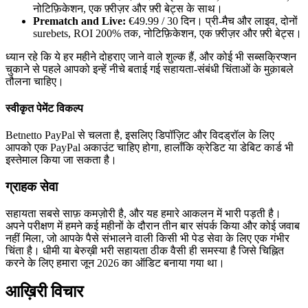
नोटिफ़िकेशन, एक फ़्रीज़र और फ़्री बेट्स के साथ।
Prematch and Live:
€49.99 / 30 दिन। प्री-मैच और लाइव, दोनों
surebets, ROI 200% तक, नोटिफ़िकेशन, एक फ़्रीज़र और फ़्री बेट्स।
ध्यान रहे कि ये हर महीने दोहराए जाने वाले शुल्क हैं, और कोई भी सब्सक्रिप्शन
चुकाने से पहले आपको इन्हें नीचे बताई गई सहायता-संबंधी चिंताओं के मुक़ाबले
तौलना चाहिए।
स्वीकृत पेमेंट विकल्प
Betnetto PayPal से चलता है, इसलिए डिपॉज़िट और विदड्रॉल के लिए
आपको एक PayPal अकाउंट चाहिए होगा, हालाँकि क्रेडिट या डेबिट कार्ड भी
इस्तेमाल किया जा सकता है।
ग्राहक सेवा
सहायता सबसे साफ़ कमज़ोरी है, और यह हमारे आकलन में भारी पड़ती है।
अपने परीक्षण में हमने कई महीनों के दौरान तीन बार संपर्क किया और कोई जवाब
नहीं मिला, जो आपके पैसे संभालने वाली किसी भी पेड सेवा के लिए एक गंभीर
चिंता है। धीमी या बेरुख़ी भरी सहायता ठीक वैसी ही समस्या है जिसे चिह्नित
करने के लिए हमारा जून 2026 का ऑडिट बनाया गया था।
आख़िरी विचार