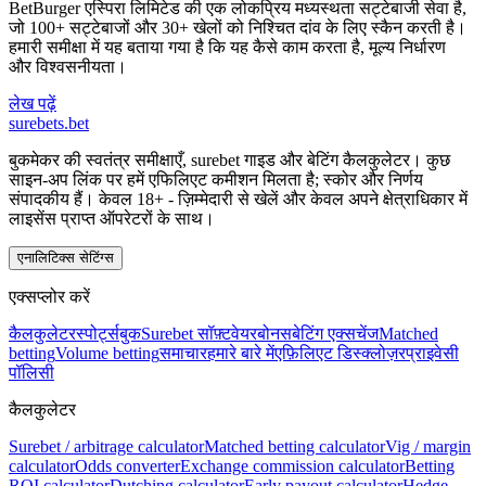
BetBurger एस्पिरा लिमिटेड की एक लोकप्रिय मध्यस्थता सट्टेबाजी सेवा है,
जो 100+ सट्टेबाजों और 30+ खेलों को निश्चित दांव के लिए स्कैन करती है।
हमारी समीक्षा में यह बताया गया है कि यह कैसे काम करता है, मूल्य निर्धारण
और विश्वसनीयता।
लेख पढ़ें
surebets
.bet
बुकमेकर की स्वतंत्र समीक्षाएँ, surebet गाइड और बेटिंग कैलकुलेटर। कुछ
साइन-अप लिंक पर हमें एफिलिएट कमीशन मिलता है; स्कोर और निर्णय
संपादकीय हैं। केवल 18+ - ज़िम्मेदारी से खेलें और केवल अपने क्षेत्राधिकार में
लाइसेंस प्राप्त ऑपरेटरों के साथ।
एनालिटिक्स सेटिंग्स
एक्सप्लोर करें
कैलकुलेटर
स्पोर्ट्सबुक
Surebet सॉफ़्टवेयर
बोनस
बेटिंग एक्सचेंज
Matched
betting
Volume betting
समाचार
हमारे बारे में
एफ़िलिएट डिस्क्लोज़र
प्राइवेसी
पॉलिसी
कैलकुलेटर
Surebet / arbitrage calculator
Matched betting calculator
Vig / margin
calculator
Odds converter
Exchange commission calculator
Betting
ROI calculator
Dutching calculator
Early payout calculator
Hedge