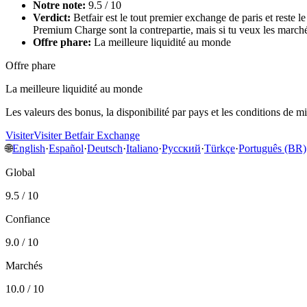
Notre note
:
9.5 / 10
Verdict
:
Betfair est le tout premier exchange de paris et reste l
Premium Charge sont la contrepartie, mais si tu veux les marchés l
Offre phare
:
La meilleure liquidité au monde
Offre phare
La meilleure liquidité au monde
Les valeurs des bonus, la disponibilité par pays et les conditions de m
Visiter
Visiter Betfair Exchange
🌐
English
·
Español
·
Deutsch
·
Italiano
·
Русский
·
Türkçe
·
Português (BR)
Global
9.5 / 10
Confiance
9.0 / 10
Marchés
10.0 / 10