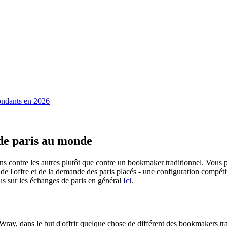
pondants en 2026
de paris au monde
 uns contre les autres plutôt que contre un bookmaker traditionnel. Vou
de l'offre et de la demande des paris placés - une configuration compét
us sur les échanges de paris en général
Ici
.
y, dans le but d'offrir quelque chose de différent des bookmakers trad