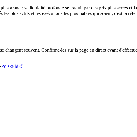
e plus grand ; sa liquidité profonde se traduit par des prix plus serrés e
es plus actifs et les exécutions les plus fiables qui soient, c'est la réfé
ise changent souvent. Confirme-les sur la page en direct avant d'effectu
·
Polski
·
हिन्दी