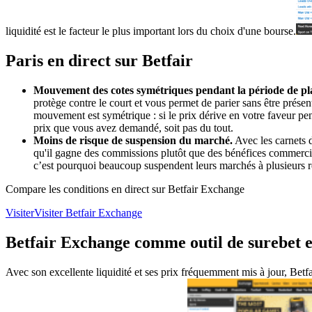
liquidité est le facteur le plus important lors du choix d'une bourse.
Paris en direct sur Betfair
Mouvement des cotes symétriques pendant la période de p
protège contre le court et vous permet de parier sans être présen
mouvement est symétrique : si le prix dérive en votre faveur pe
prix que vous avez demandé, soit pas du tout.
Moins de risque de suspension du marché.
Avec les carnets d
qu'il gagne des commissions plutôt que des bénéfices commerciaux
c’est pourquoi beaucoup suspendent leurs marchés à plusieurs rep
Compare les conditions en direct sur Betfair Exchange
Visiter
Visiter Betfair Exchange
Betfair Exchange comme outil de surebet e
Avec son excellente liquidité et ses prix fréquemment mis à jour, Betfa