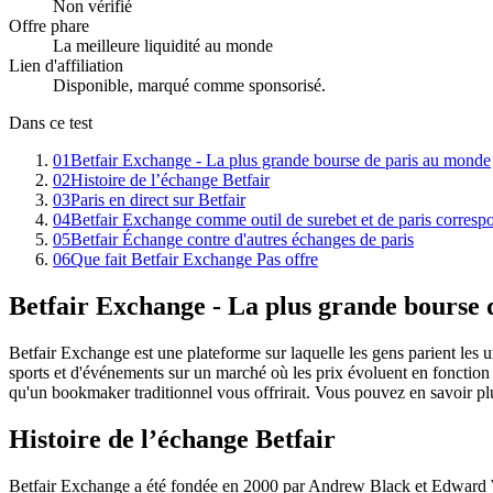
Non vérifié
Offre phare
La meilleure liquidité au monde
Lien d'affiliation
Disponible, marqué comme sponsorisé.
Dans ce test
01
Betfair Exchange - La plus grande bourse de paris au monde
02
Histoire de l’échange Betfair
03
Paris en direct sur Betfair
04
Betfair Exchange comme outil de surebet et de paris corres
05
Betfair Échange contre d'autres échanges de paris
06
Que fait Betfair Exchange Pas offre
Betfair Exchange - La plus grande bourse 
Betfair Exchange est une plateforme sur laquelle les gens parient les
sports et d'événements sur un marché où les prix évoluent en fonction 
qu'un bookmaker traditionnel vous offrirait. Vous pouvez en savoir pl
Histoire de l’échange Betfair
Betfair Exchange a été fondée en 2000 par Andrew Black et Edward Wra