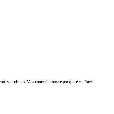
s correspondentes. Veja como funciona e por que é confiável.