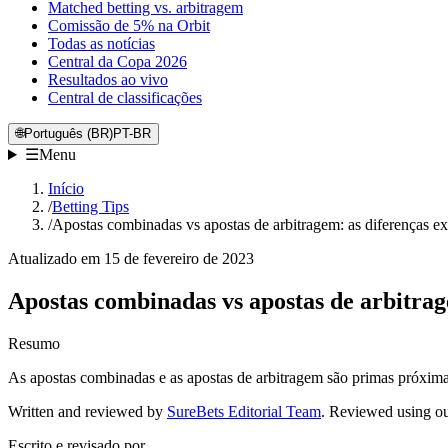
Matched betting vs. arbitragem
Comissão de 5% na Orbit
Todas as notícias
Central da Copa 2026
Resultados ao vivo
Central de classificações
🌐
Português (BR)
PT-BR
☰
Menu
Início
/
Betting Tips
/
Apostas combinadas vs apostas de arbitragem: as diferenças ex
Atualizado em 15 de fevereiro de 2023
Apostas combinadas vs apostas de arbitrag
Resumo
As apostas combinadas e as apostas de arbitragem são primas próxim
Written and reviewed by
SureBets Editorial Team
. Reviewed using o
Escrito e revisado por