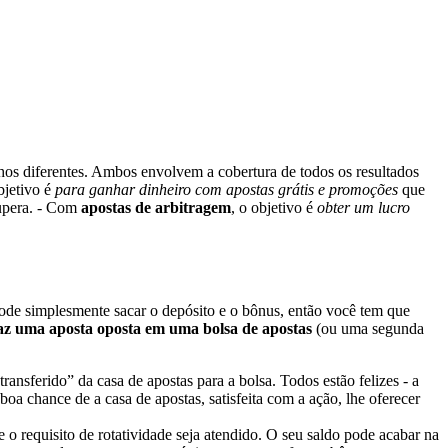
os diferentes. Ambos envolvem a cobertura de todos os resultados
bjetivo é
para ganhar dinheiro com apostas grátis e promoções
que
supera. - Com
apostas de arbitragem
, o objetivo é
obter um lucro
ode simplesmente sacar o depósito e o bônus, então você tem que
z uma aposta oposta em uma bolsa de apostas
(ou uma segunda
ransferido” da casa de apostas para a bolsa. Todos estão felizes - a
oa chance de a casa de apostas, satisfeita com a ação, lhe oferecer
 o requisito de rotatividade seja atendido. O seu saldo pode acabar na