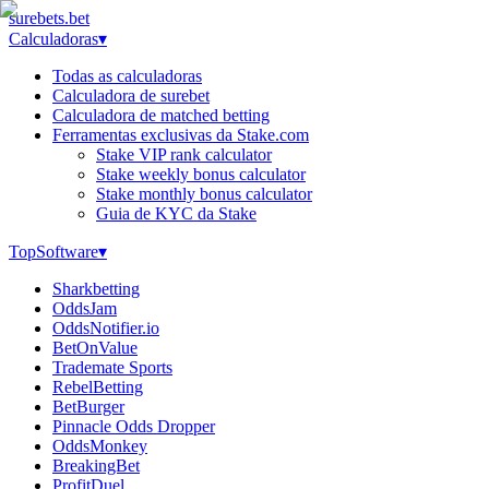
surebets
.bet
Calculadoras
▾
Todas as calculadoras
Calculadora de surebet
Calculadora de matched betting
Ferramentas exclusivas da Stake.com
Stake VIP rank calculator
Stake weekly bonus calculator
Stake monthly bonus calculator
Guia de KYC da Stake
Top
Software
▾
Sharkbetting
OddsJam
OddsNotifier.io
BetOnValue
Trademate Sports
RebelBetting
BetBurger
Pinnacle Odds Dropper
OddsMonkey
BreakingBet
ProfitDuel