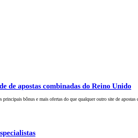
e de apostas combinadas do Reino Unido
os principais bônus e mais ofertas do que qualquer outro site de aposta
specialistas