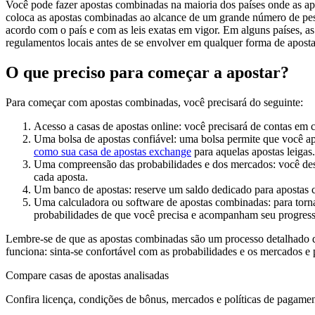
Você pode fazer apostas combinadas na maioria dos países onde as apos
coloca as apostas combinadas ao alcance de um grande número de pesso
acordo com o país e com as leis exatas em vigor. Em alguns países, as
regulamentos locais antes de se envolver em qualquer forma de apost
O que preciso para começar a apostar?
Para começar com apostas combinadas, você precisará do seguinte:
Acesso a casas de apostas online: você precisará de contas em 
Uma bolsa de apostas confiável: uma bolsa permite que você ap
como sua casa de apostas exchange
para aquelas apostas leigas.
Uma compreensão das probabilidades e dos mercados: você desej
cada aposta.
Um banco de apostas: reserve um saldo dedicado para apostas c
Uma calculadora ou software de apostas combinadas: para torna
probabilidades de que você precisa e acompanham seu progre
Lembre-se de que as apostas combinadas são um processo detalhado q
funciona: sinta-se confortável com as probabilidades e os mercados e
Compare casas de apostas analisadas
Confira licença, condições de bônus, mercados e políticas de pagamen