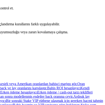
ontrol et.
landırma kurallarını farklı uygulayabilir.
ir uyumsuzluğu veya zararı kovalamaya çalışma.
kesirli veya Amerikan oranlardan bahisçi marjını gör.
Oran
ack ve lay oranlarını karşılaştır.
Bahis ROI hesaplayıcı
Kendi
.
Erken ödeme hesaplayıcı
Erken ödeme / cash-out tarzı teklifleri
an sonra modellenmiş eşdeğer back oranına çevir.
Ardışık lay
yıcı
Bir sonraki Stake VIP rütbene ulaşmak için gereken hacmi tahmin
saplayıcı
Bahis hacmin ve VIP seviyene göre beklenen Stake.com