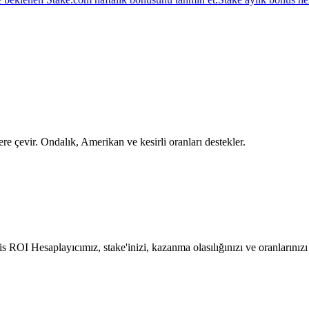
re çevir. Ondalık, Amerikan ve kesirli oranları destekler.
 ROI Hesaplayıcımız, stake'inizi, kazanma olasılığınızı ve oranlarınızı n