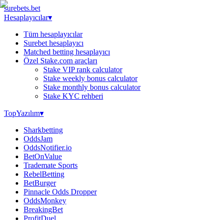
surebets
.bet
Hesaplayıcılar
▾
Tüm hesaplayıcılar
Surebet hesaplayıcı
Matched betting hesaplayıcı
Özel Stake.com araçları
Stake VIP rank calculator
Stake weekly bonus calculator
Stake monthly bonus calculator
Stake KYC rehberi
Top
Yazılım
▾
Sharkbetting
OddsJam
OddsNotifier.io
BetOnValue
Trademate Sports
RebelBetting
BetBurger
Pinnacle Odds Dropper
OddsMonkey
BreakingBet
ProfitDuel