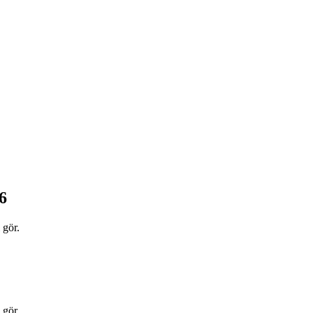
6
 gör.
 gör.