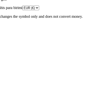
his para birimi
r changes the symbol only and does not convert money.