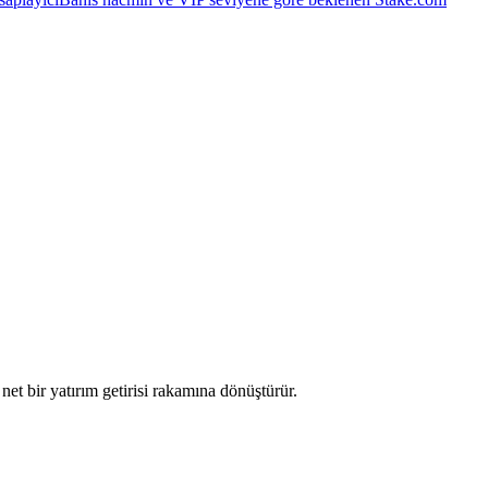
et bir yatırım getirisi rakamına dönüştürür.