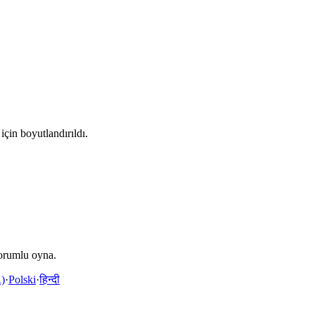
 için boyutlandırıldı.
sorumlu oyna.
)
·
Polski
·
हिन्दी