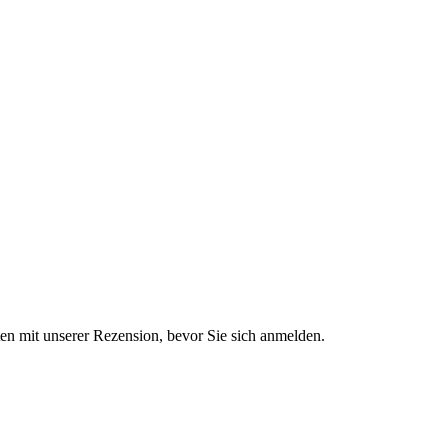
en mit unserer Rezension, bevor Sie sich anmelden.