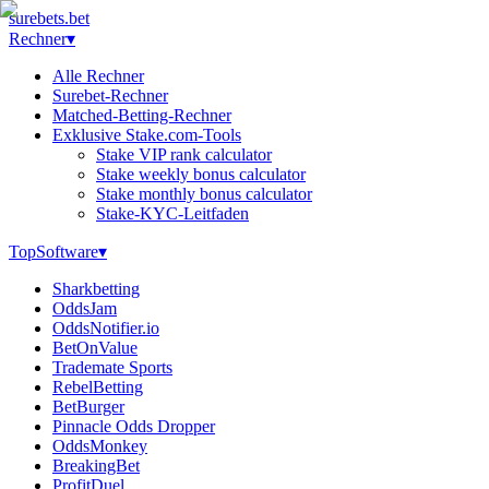
surebets
.bet
Rechner
▾
Alle Rechner
Surebet-Rechner
Matched-Betting-Rechner
Exklusive Stake.com-Tools
Stake VIP rank calculator
Stake weekly bonus calculator
Stake monthly bonus calculator
Stake-KYC-Leitfaden
Top
Software
▾
Sharkbetting
OddsJam
OddsNotifier.io
BetOnValue
Trademate Sports
RebelBetting
BetBurger
Pinnacle Odds Dropper
OddsMonkey
BreakingBet
ProfitDuel