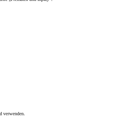
rd verwenden.