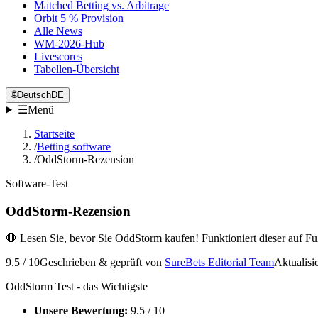
Matched Betting vs. Arbitrage
Orbit 5 % Provision
Alle News
WM-2026-Hub
Livescores
Tabellen-Übersicht
🌐
Deutsch
DE
☰
Menü
Startseite
/
Betting software
/
OddStorm-Rezension
Software-Test
OddStorm-Rezension
🛑 Lesen Sie, bevor Sie OddStorm kaufen! Funktioniert dieser auf Fu
9.5 / 10
Geschrieben & geprüft von
SureBets Editorial Team
Aktualisie
OddStorm Test - das Wichtigste
Unsere Bewertung
:
9.5 / 10