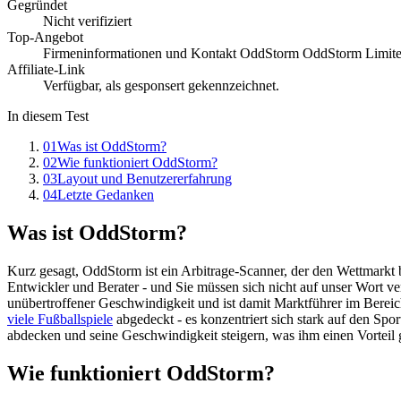
Gegründet
Nicht verifiziert
Top-Angebot
Firmeninformationen und Kontakt OddStorm OddStorm Limited 
Affiliate-Link
Verfügbar, als gesponsert gekennzeichnet.
In diesem Test
01
Was ist OddStorm?
02
Wie funktioniert OddStorm?
03
Layout und Benutzererfahrung
04
Letzte Gedanken
Was ist OddStorm?
Kurz gesagt, OddStorm ist ein Arbitrage-Scanner, der den Wettmarkt 
Entwickler und Berater - und Sie müssen sich nicht auf unser Wort ver
unübertroffener Geschwindigkeit und ist damit Marktführer im Bereic
viele Fußballspiele
abgedeckt - es konzentriert sich stark auf den Sp
abdecken und seine Geschwindigkeit steigern, was ihm einen Vorteil
Wie funktioniert OddStorm?