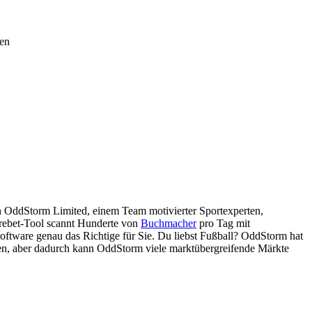
ien
von OddStorm Limited, einem Team motivierter Sportexperten,
Surebet-Tool scannt Hunderte von
Buchmacher
pro Tag mit
Software genau das Richtige für Sie. Du liebst Fußball? OddStorm hat
ngen, aber dadurch kann OddStorm viele marktübergreifende Märkte