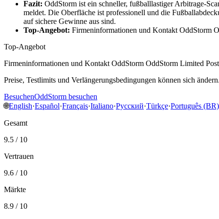
Fazit
:
OddStorm ist ein schneller, fußballlastiger Arbitrage-
meldet. Die Oberfläche ist professionell und die Fußballabdeck
auf sichere Gewinne aus sind.
Top-Angebot
:
Firmeninformationen und Kontakt OddStorm Od
Top-Angebot
Firmeninformationen und Kontakt OddStorm OddStorm Limited Postan
Preise, Testlimits und Verlängerungsbedingungen können sich ändern.
Besuchen
OddStorm besuchen
🌐
English
·
Español
·
Français
·
Italiano
·
Русский
·
Türkçe
·
Português (BR)
Gesamt
9.5 / 10
Vertrauen
9.6 / 10
Märkte
8.9 / 10