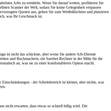
elsten Arbs zu ermitteln. Wenn Sie darauf wetten, profitieren Sie
ellsten Scanner der Welt, sodass Sie keine Gelegenheit verpassen
 bevorzugten Quoten aus, gehen Sie zum Wettbildschirm und platzieren
ich, was Ihr Geschmack ist.
gn ist nicht das schickste, aber wenn Sie andere Arb-Dienste
 Wetten und Buchmachern, ein Surebet-Rechner in der Mitte für die
omatisch an, was sie zu einer komfortableren Option macht.
 Einschränkungen - der Arbeitsbereich ist kleiner, aber nichts, was
zen.
nn nicht erwarten, dass etwas so schnell billig wird. Die