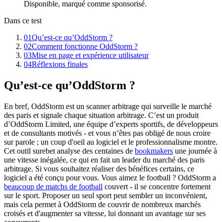
Disponible, marqué comme sponsorisé.
Dans ce test
01
Qu’est-ce qu’OddStorm ?
02
Comment fonctionne OddStorm ?
03
Mise en page et expérience utilisateur
04
Réflexions finales
Qu’est-ce qu’OddStorm ?
En bref, OddStorm est un scanner arbitrage qui surveille le marché
des paris et signale chaque situation arbitrage. C’est un produit
d’OddStorm Limited, une équipe d’experts sportifs, de développeurs
et de consultants motivés - et vous n’êtes pas obligé de nous croire
sur parole ; un coup d'oeil au logiciel et le professionnalisme montre.
Cet outil surebet analyse des centaines de
bookmakers
une journée à
une vitesse inégalée, ce qui en fait un leader du marché des paris
arbitrage. Si vous souhaitez réaliser des bénéfices certains, ce
logiciel a été conçu pour vous. Vous aimez le football ? OddStorm a
beaucoup de matchs de football
couvert - il se concentre fortement
sur le sport. Proposer un seul sport peut sembler un inconvénient,
mais cela permet à OddStorm de couvrir de nombreux marchés
croisés et d'augmenter sa vitesse, lui donnant un avantage sur ses