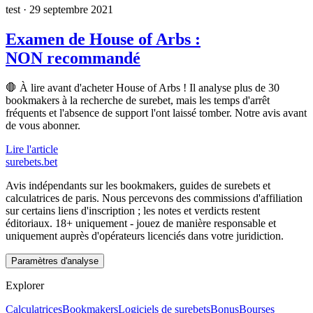
test
·
29 septembre 2021
Examen de House of Arbs :
NON recommandé
🛑 À lire avant d'acheter House of Arbs ! Il analyse plus de 30
bookmakers à la recherche de surebet, mais les temps d'arrêt
fréquents et l'absence de support l'ont laissé tomber. Notre avis avant
de vous abonner.
Lire l'article
surebets
.bet
Avis indépendants sur les bookmakers, guides de surebets et
calculatrices de paris. Nous percevons des commissions d'affiliation
sur certains liens d'inscription ; les notes et verdicts restent
éditoriaux. 18+ uniquement - jouez de manière responsable et
uniquement auprès d'opérateurs licenciés dans votre juridiction.
Paramètres d'analyse
Explorer
Calculatrices
Bookmakers
Logiciels de surebets
Bonus
Bourses