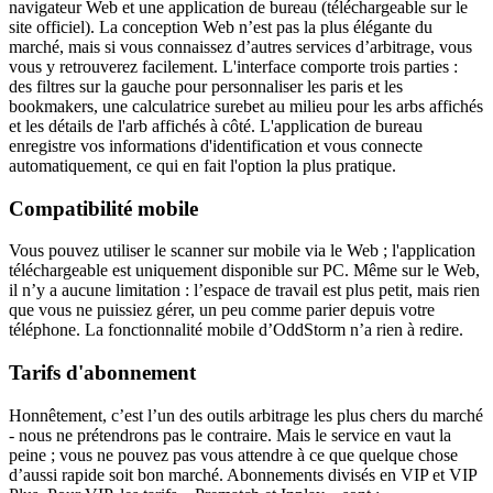
navigateur Web et une application de bureau (téléchargeable sur le
site officiel). La conception Web n’est pas la plus élégante du
marché, mais si vous connaissez d’autres services d’arbitrage, vous
vous y retrouverez facilement. L'interface comporte trois parties :
des filtres sur la gauche pour personnaliser les paris et les
bookmakers, une calculatrice surebet au milieu pour les arbs affichés
et les détails de l'arb affichés à côté. L'application de bureau
enregistre vos informations d'identification et vous connecte
automatiquement, ce qui en fait l'option la plus pratique.
Compatibilité mobile
Vous pouvez utiliser le scanner sur mobile via le Web ; l'application
téléchargeable est uniquement disponible sur PC. Même sur le Web,
il n’y a aucune limitation : l’espace de travail est plus petit, mais rien
que vous ne puissiez gérer, un peu comme parier depuis votre
téléphone. La fonctionnalité mobile d’OddStorm n’a rien à redire.
Tarifs d'abonnement
Honnêtement, c’est l’un des outils arbitrage les plus chers du marché
- nous ne prétendrons pas le contraire. Mais le service en vaut la
peine ; vous ne pouvez pas vous attendre à ce que quelque chose
d’aussi rapide soit bon marché. Abonnements divisés en VIP et VIP