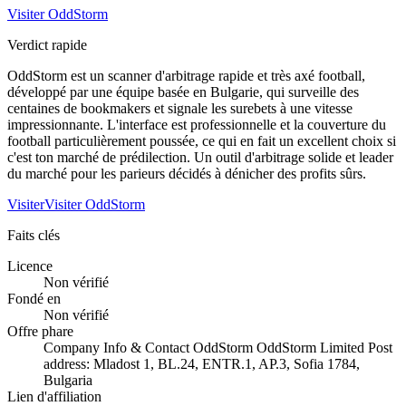
Visiter OddStorm
Verdict rapide
OddStorm est un scanner d'arbitrage rapide et très axé football,
développé par une équipe basée en Bulgarie, qui surveille des
centaines de bookmakers et signale les surebets à une vitesse
impressionnante. L'interface est professionnelle et la couverture du
football particulièrement poussée, ce qui en fait un excellent choix si
c'est ton marché de prédilection. Un outil d'arbitrage solide et leader
du marché pour les parieurs décidés à dénicher des profits sûrs.
Visiter
Visiter OddStorm
Faits clés
Licence
Non vérifié
Fondé en
Non vérifié
Offre phare
Company Info & Contact OddStorm OddStorm Limited Post
address: Mladost 1, BL.24, ENTR.1, AP.3, Sofia 1784,
Bulgaria
Lien d'affiliation