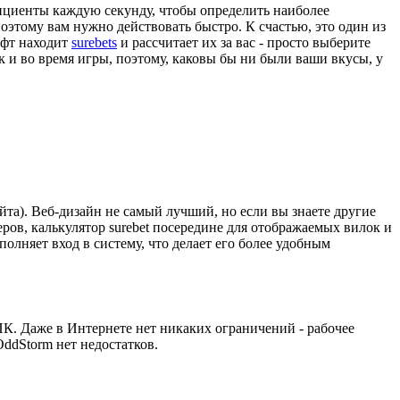
циенты каждую секунду, чтобы определить наиболее
оэтому вам нужно действовать быстро. К счастью, это один из
офт находит
surebets
и рассчитает их за вас - просто выберите
к и во время игры, поэтому, каковы бы ни были ваши вкусы, у
йта). Веб-дизайн не самый лучший, но если вы знаете другие
еров, калькулятор surebet посередине для отображаемых вилок и
лняет вход в систему, что делает его более удобным
ПК. Даже в Интернете нет никаких ограничений - рабочее
OddStorm нет недостатков.