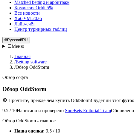
Matched betting и арбитраж
Комиссия Orbit 5%
Все новости
Хаб ЧМ-2026
Лайв-счёт
Центр турнирных таблиц
🌐
Русский
RU
☰
Меню
Главная
/
Betting software
/
Обзор OddStorm
Обзор софта
Обзор OddStorm
🛑 Прочтите, прежде чем купить OddStorm! Будет ли этот футбо
9.5 / 10
Написано и проверено
SureBets Editorial Team
Обновлено 
Обзор OddStorm - главное
Наша оценка
:
9.5 / 10