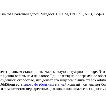
mited Почтовый адрес: Младост 1, Бл.24, ENTR.1, AP.3, София 
юдает за рынком ставок и отмечает каждую ситуацию arbitrage. Э
 не нужно верить нам на слово; Один взгляд на программное обе
зойденной скоростью, что делает его лидером рынка ставок arbit
 OddStorm есть
много футбольных матчей
крытый - он уделяет бо
атить множество перекрестных рынков и повышает его скорость,