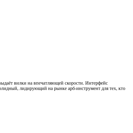
 выдаёт вилки на впечатляющей скорости. Интерфейс
Солидный, лидирующий на рынке арб-инструмент для тех, кто