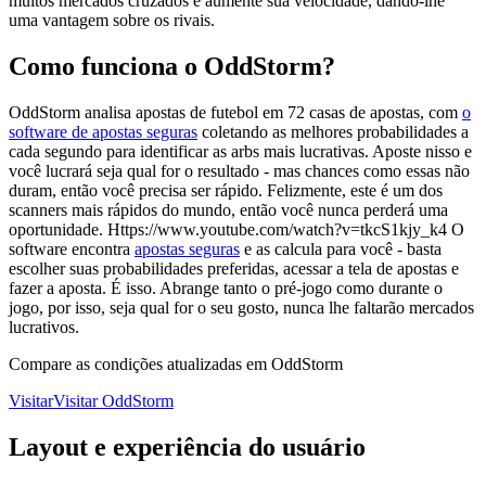
muitos mercados cruzados e aumente sua velocidade, dando-lhe
uma vantagem sobre os rivais.
Como funciona o OddStorm?
OddStorm analisa apostas de futebol em 72 casas de apostas, com
o
software de apostas seguras
coletando as melhores probabilidades a
cada segundo para identificar as arbs mais lucrativas. Aposte nisso e
você lucrará seja qual for o resultado - mas chances como essas não
duram, então você precisa ser rápido. Felizmente, este é um dos
scanners mais rápidos do mundo, então você nunca perderá uma
oportunidade. Https://www.youtube.com/watch?v=tkcS1kjy_k4 O
software encontra
apostas seguras
e as calcula para você - basta
escolher suas probabilidades preferidas, acessar a tela de apostas e
fazer a aposta. É isso. Abrange tanto o pré-jogo como durante o
jogo, por isso, seja qual for o seu gosto, nunca lhe faltarão mercados
lucrativos.
Compare as condições atualizadas em OddStorm
Visitar
Visitar OddStorm
Layout e experiência do usuário