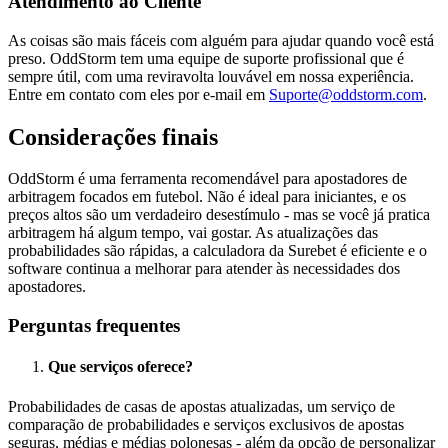
Atendimento ao Cliente
As coisas são mais fáceis com alguém para ajudar quando você está
preso. OddStorm tem uma equipe de suporte profissional que é
sempre útil, com uma reviravolta louvável em nossa experiência.
Entre em contato com eles por e-mail em
Suporte@oddstorm.com
.
Considerações finais
OddStorm é uma ferramenta recomendável para apostadores de
arbitragem focados em futebol. Não é ideal para iniciantes, e os
preços altos são um verdadeiro desestímulo - mas se você já pratica
arbitragem há algum tempo, vai gostar. As atualizações das
probabilidades são rápidas, a calculadora da Surebet é eficiente e o
software continua a melhorar para atender às necessidades dos
apostadores.
Perguntas frequentes
Que serviços oferece?
Probabilidades de casas de apostas atualizadas, um serviço de
comparação de probabilidades e serviços exclusivos de apostas
seguras, médias e médias polonesas - além da opção de personalizar