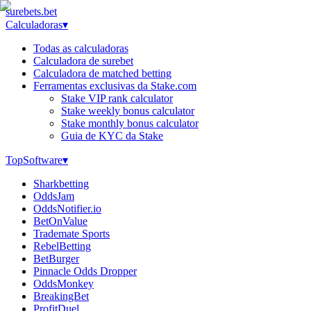
surebets
.bet
Calculadoras
▾
Todas as calculadoras
Calculadora de surebet
Calculadora de matched betting
Ferramentas exclusivas da Stake.com
Stake VIP rank calculator
Stake weekly bonus calculator
Stake monthly bonus calculator
Guia de KYC da Stake
Top
Software
▾
Sharkbetting
OddsJam
OddsNotifier.io
BetOnValue
Trademate Sports
RebelBetting
BetBurger
Pinnacle Odds Dropper
OddsMonkey
BreakingBet
ProfitDuel