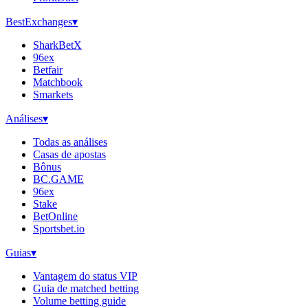
Best
Exchanges
▾
SharkBetX
96ex
Betfair
Matchbook
Smarkets
Análises
▾
Todas as análises
Casas de apostas
Bônus
BC.GAME
96ex
Stake
BetOnline
Sportsbet.io
Guias
▾
Vantagem do status VIP
Guia de matched betting
Volume betting guide