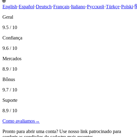
🌐
English
·
Español
·
Deutsch
·
Français
·
Italiano
·
Русский
·
Türkçe
·
Polski
·
ह
Geral
9.5 / 10
Confiança
9.6 / 10
Mercados
8.9 / 10
Bônus
9.7 / 10
Suporte
8.9 / 10
Como avaliamos
→
Pronto para abrir uma conta? Use nosso link patrocinado para
conferir as condições de cadastro mais recentes.