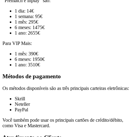
“Prematch e Inplay” são:
1 dia: 14€
1 semana: 95€
1 mês: 295€
6 meses: 1475€
1 ano: 2655€
Para VIP Mais:
1 mês: 390€
6 meses: 1950€
1 ano: 3510€
Métodos de pagamento
Os métodos disponíveis são as três principais carteiras eletrônicas:
Skrill
Neteller
PayPal
Você também pode usar os principais cartões de crédito/débito,
como Visa e Mastercard.