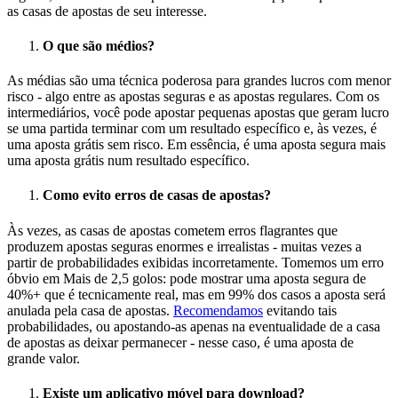
as casas de apostas de seu interesse.
O que são médios?
As médias são uma técnica poderosa para grandes lucros com menor
risco - algo entre as apostas seguras e as apostas regulares. Com os
intermediários, você pode apostar pequenas apostas que geram lucro
se uma partida terminar com um resultado específico e, às vezes, é
uma aposta grátis sem risco. Em essência, é uma aposta segura mais
uma aposta grátis num resultado específico.
Como evito erros de casas de apostas?
Às vezes, as casas de apostas cometem erros flagrantes que
produzem apostas seguras enormes e irrealistas - muitas vezes a
partir de probabilidades exibidas incorretamente. Tomemos um erro
óbvio em Mais de 2,5 golos: pode mostrar uma aposta segura de
40%+ que é tecnicamente real, mas em 99% dos casos a aposta será
anulada pela casa de apostas.
Recomendamos
evitando tais
probabilidades, ou apostando-as apenas na eventualidade de a casa
de apostas as deixar permanecer - nesse caso, é uma aposta de
grande valor.
Existe um aplicativo móvel para download?