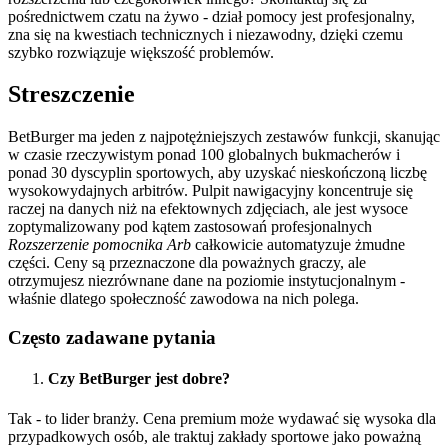
pośrednictwem czatu na żywo - dział pomocy jest profesjonalny,
zna się na kwestiach technicznych i niezawodny, dzięki czemu
szybko rozwiązuje większość problemów.
Streszczenie
BetBurger ma jeden z najpotężniejszych zestawów funkcji, skanując
w czasie rzeczywistym ponad 100 globalnych bukmacherów i
ponad 30 dyscyplin sportowych, aby uzyskać nieskończoną liczbę
wysokowydajnych arbitrów. Pulpit nawigacyjny koncentruje się
raczej na danych niż na efektownych zdjęciach, ale jest wysoce
zoptymalizowany pod kątem zastosowań profesjonalnych
Rozszerzenie pomocnika Arb
całkowicie automatyzuje żmudne
części. Ceny są przeznaczone dla poważnych graczy, ale
otrzymujesz niezrównane dane na poziomie instytucjonalnym -
właśnie dlatego społeczność zawodowa na nich polega.
Często zadawane pytania
Czy BetBurger jest dobre?
Tak - to lider branży. Cena premium może wydawać się wysoka dla
przypadkowych osób, ale traktuj zakłady sportowe jako poważną