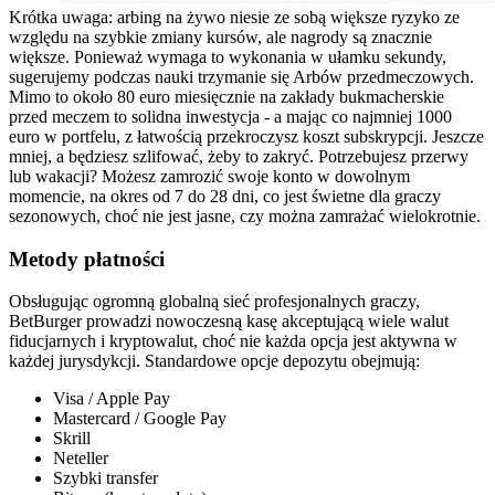
Krótka uwaga: arbing na żywo niesie ze sobą większe ryzyko ze
względu na szybkie zmiany kursów, ale nagrody są znacznie
większe. Ponieważ wymaga to wykonania w ułamku sekundy,
sugerujemy podczas nauki trzymanie się Arbów przedmeczowych.
Mimo to około 80 euro miesięcznie na zakłady bukmacherskie
przed meczem to solidna inwestycja - a mając co najmniej 1000
euro w portfelu, z łatwością przekroczysz koszt subskrypcji. Jeszcze
mniej, a będziesz szlifować, żeby to zakryć. Potrzebujesz przerwy
lub wakacji? Możesz zamrozić swoje konto w dowolnym
momencie, na okres od 7 do 28 dni, co jest świetne dla graczy
sezonowych, choć nie jest jasne, czy można zamrażać wielokrotnie.
Metody płatności
Obsługując ogromną globalną sieć profesjonalnych graczy,
BetBurger prowadzi nowoczesną kasę akceptującą wiele walut
fiducjarnych i kryptowalut, choć nie każda opcja jest aktywna w
każdej jurysdykcji. Standardowe opcje depozytu obejmują:
Visa / Apple Pay
Mastercard / Google Pay
Skrill
Neteller
Szybki transfer