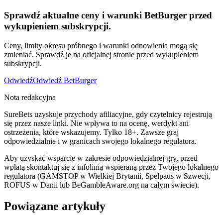
Sprawdź aktualne ceny i warunki BetBurger przed
wykupieniem subskrypcji.
Ceny, limity okresu próbnego i warunki odnowienia mogą się
zmieniać. Sprawdź je na oficjalnej stronie przed wykupieniem
subskrypcji.
Odwiedź
Odwiedź BetBurger
Nota redakcyjna
SureBets uzyskuje przychody afiliacyjne, gdy czytelnicy rejestrują
się przez nasze linki. Nie wpływa to na ocenę, werdykt ani
ostrzeżenia, które wskazujemy. Tylko 18+. Zawsze graj
odpowiedzialnie i w granicach swojego lokalnego regulatora.
Aby uzyskać wsparcie w zakresie odpowiedzialnej gry, przed
wpłatą skontaktuj się z infolinią wspieraną przez Twojego lokalnego
regulatora (GAMSTOP w Wielkiej Brytanii, Spelpaus w Szwecji,
ROFUS w Danii lub BeGambleAware.org na całym świecie).
Powiązane artykuły