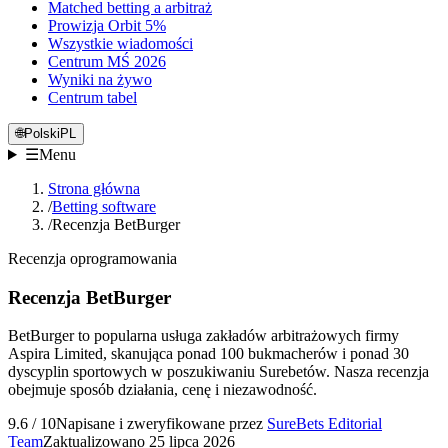
Matched betting a arbitraż
Prowizja Orbit 5%
Wszystkie wiadomości
Centrum MŚ 2026
Wyniki na żywo
Centrum tabel
🌐
Polski
PL
☰
Menu
Strona główna
/
Betting software
/
Recenzja BetBurger
Recenzja oprogramowania
Recenzja BetBurger
BetBurger to popularna usługa zakładów arbitrażowych firmy
Aspira Limited, skanująca ponad 100 bukmacherów i ponad 30
dyscyplin sportowych w poszukiwaniu Surebetów. Nasza recenzja
obejmuje sposób działania, cenę i niezawodność.
9.6 / 10
Napisane i zweryfikowane przez
SureBets Editorial
Team
Zaktualizowano 25 lipca 2026