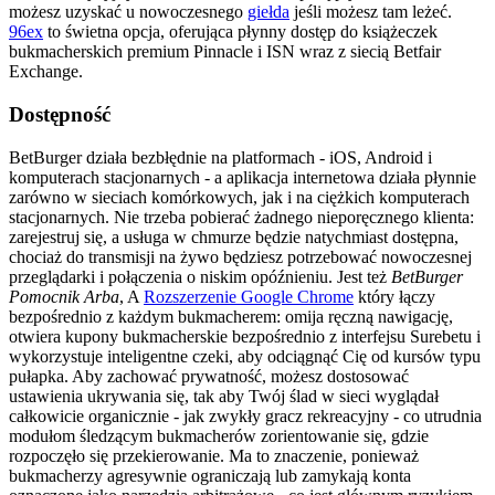
możesz uzyskać u nowoczesnego
giełda
jeśli możesz tam leżeć.
96ex
to świetna opcja, oferująca płynny dostęp do książeczek
bukmacherskich premium Pinnacle i ISN wraz z siecią Betfair
Exchange.
Dostępność
BetBurger działa bezbłędnie na platformach - iOS, Android i
komputerach stacjonarnych - a aplikacja internetowa działa płynnie
zarówno w sieciach komórkowych, jak i na ciężkich komputerach
stacjonarnych. Nie trzeba pobierać żadnego nieporęcznego klienta:
zarejestruj się, a usługa w chmurze będzie natychmiast dostępna,
chociaż do transmisji na żywo będziesz potrzebować nowoczesnej
przeglądarki i połączenia o niskim opóźnieniu. Jest też
BetBurger
Pomocnik Arba
, A
Rozszerzenie Google Chrome
który łączy
bezpośrednio z każdym bukmacherem: omija ręczną nawigację,
otwiera kupony bukmacherskie bezpośrednio z interfejsu Surebetu i
wykorzystuje inteligentne czeki, aby odciągnąć Cię od kursów typu
pułapka. Aby zachować prywatność, możesz dostosować
ustawienia ukrywania się, tak aby Twój ślad w sieci wyglądał
całkowicie organicznie - jak zwykły gracz rekreacyjny - co utrudnia
modułom śledzącym bukmacherów zorientowanie się, gdzie
rozpoczęło się przekierowanie. Ma to znaczenie, ponieważ
bukmacherzy agresywnie ograniczają lub zamykają konta