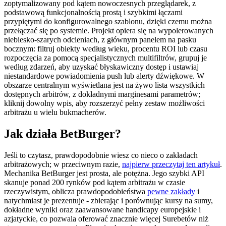
zoptymalizowany pod kątem nowoczesnych przeglądarek, z
podstawową funkcjonalnością prostą i szybkimi łączami
przypiętymi do konfigurowalnego szablonu, dzięki czemu można
przełączać się po systemie. Projekt opiera się na wypolerowanych
niebiesko-szarych odcieniach, z głównym panelem na pasku
bocznym: filtruj obiekty według wieku, procentu ROI lub czasu
rozpoczęcia za pomocą specjalistycznych multifiltrów, grupuj je
według zdarzeń, aby uzyskać błyskawiczny dostęp i ustawiaj
niestandardowe powiadomienia push lub alerty dźwiękowe. W
obszarze centralnym wyświetlana jest na żywo lista wszystkich
dostępnych arbitrów, z dokładnymi marginesami parametrów;
kliknij dowolny wpis, aby rozszerzyć pełny zestaw możliwości
arbitrażu u wielu bukmacherów.
Jak działa BetBurger?
Jeśli to czytasz, prawdopodobnie wiesz co nieco o zakładach
arbitrażowych; w przeciwnym razie,
najpierw przeczytaj ten artykuł
.
Mechanika BetBurger jest prosta, ale potężna. Jego szybki API
skanuje ponad 200 rynków pod kątem arbitrażu w czasie
rzeczywistym, oblicza prawdopodobieństwa
pewne zakłady
i
natychmiast je prezentuje - zbierając i porównując kursy na sumy,
dokładne wyniki oraz zaawansowane handicapy europejskie i
azjatyckie, co pozwala oferować znacznie więcej Surebetów niż