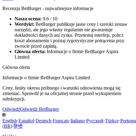
Recenzja BetBurger - najważniejsze informacje
Nasza ocena
:
9.6 / 10
Werdykt
:
BetBurger publikuje jasne ceny i szeroki zestaw
narzędzi, ale jego własny regulamin nie gwarantuje
dokładności danych ani zysku. Przetestuj interfejs, policz
koszt abonamentu i poznaj rygorystyczne potrącenia przy
zwrocie przed zapłatą.
Główna oferta
:
Informacje o firmie BetBurger Aspira
Limited
Główna oferta
Informacje o firmie BetBurger Aspira Limited
Ceny, limity okresu próbnego i warunki odnowienia mogą się
zmieniać. Sprawdź je na oficjalnej stronie przed wykupieniem
subskrypcji.
Odwiedź
Odwiedź BetBurger
🌐
English
·
Español
·
Deutsch
·
Français
·
Italiano
·
Русский
·
Türkçe
·
Portugu
(BR)
·
हिन्दी