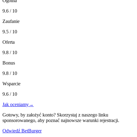
Ogólna
9.6 / 10
Zaufanie
9.5 / 10
Oferta
9.8 / 10
Bonus
9.8 / 10
Wsparcie
9.6 / 10
Jak oceniamy
→
Gotowy, by założyć konto? Skorzystaj z naszego linku
sponsorowanego, aby poznać najnowsze warunki rejestracji.
Odwiedź BetBurger