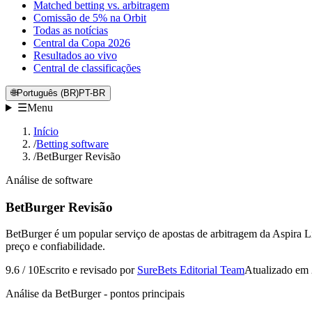
Matched betting vs. arbitragem
Comissão de 5% na Orbit
Todas as notícias
Central da Copa 2026
Resultados ao vivo
Central de classificações
🌐
Português (BR)
PT-BR
☰
Menu
Início
/
Betting software
/
BetBurger Revisão
Análise de software
BetBurger Revisão
BetBurger é um popular serviço de apostas de arbitragem da Aspira L
preço e confiabilidade.
9.6 / 10
Escrito e revisado por
SureBets Editorial Team
Atualizado em 
Análise da BetBurger - pontos principais