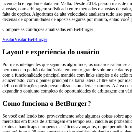
licenciada e regulamentada em Malta. Desde 2013, passou mais de uma
apostas, com arbitragem sofisticada entre mercados e apostas de valo
falta de opções. Algoritmos de alta velocidade analisam tudo isso par
dezenas de oportunidades de apostas seguras por minuto, então você 
Compare as condições atualizadas em BetBurger
Visitar
Visitar BetBurger
Layout e experiência do usuário
Por mais inteligentes que sejam os algoritmos, os usuários saltam se a
permanece o padrão da indústria, embora o grande volume de dados po
com a funcionalidade principal mantida com links simples e de ação 
acinzentado, com o painel principal na barra lateral: filtre arbs por 
defina notificações push personalizadas ou alertas sonoros. A área ce
expandir o conjunto completo de oportunidades de arbitragem em vári
Como funciona o BetBurger?
Se você está lendo isto, provavelmente sabe algumas coisas sobre apo
mercados em busca de arbitragem em tempo real, calcula as probabil
exatos e handicaps europeus e asiáticos avançados, o que permite fo
para pré-jogo e 25 para apostas ao vivo rápidas, ajudando você a ident