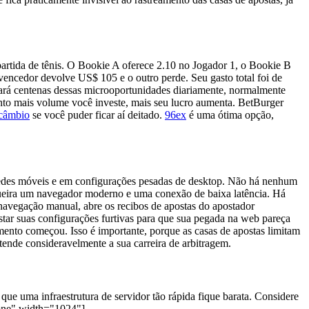
rtida de tênis. O Bookie A oferece 2.10 no Jogador 1, o Bookie B
 vencedor devolve US$ 105 e o outro perde. Seu gasto total foi de
rará centenas dessas microoportunidades diariamente, normalmente
nto mais volume você investe, mais seu lucro aumenta. BetBurger
rcâmbio
se você puder ficar aí deitado.
96ex
é uma ótima opção,
 redes móveis e em configurações pesadas de desktop. Não há nenhum
 queira um navegador moderno e uma conexão de baixa latência. Há
 navegação manual, abre os recibos de apostas do apostador
ustar suas configurações furtivas para que sua pegada na web pareça
mento começou. Isso é importante, porque as casas de apostas limitam
stende consideravelmente a sua carreira de arbitragem.
ue uma infraestrutura de servidor tão rápida fique barata. Considere
none" width="1024"]