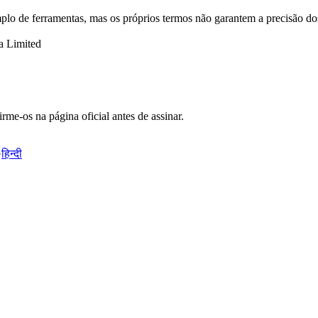
o de ferramentas, mas os próprios termos não garantem a precisão dos d
a Limited
me-os na página oficial antes de assinar.
·
हिन्दी