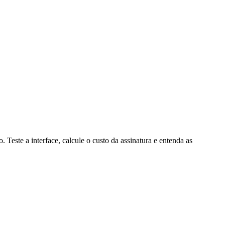
este a interface, calcule o custo da assinatura e entenda as