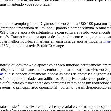
uras, mantendo você sob o radar.
 com um exemplo prático. Digamos que você tenha US$ 100 para uma pa
garantindo uma vitória de um lado. Quando a partida termina, o bilhete
S$ 5. Isso é aposta de arbitragem, e com software rápido você encont
 mês. Trate-o como uma aposta de alto rendimento e longo prazo: qua
e obter melhor liquidez e margens em uma casa de apostas moderna
inte
 e ISN junto com a rede Betfair Exchange.
Android ou desktop - e o aplicativo da web funciona perfeitamente em
rá disponível instantaneamente, embora para arborização ao vivo você
ome
que se conecta diretamente a todas as casas de apostas: ele ignora a
fastá-lo de probabilidades armadilhadas. Para privacidade, você pode aj
difícil para os rastreadores dos corretores verem onde um redireciona
ragem - o principal risco operacional - portanto, passar despercebido e
os - este é um software de nível empresarial e você não pode esperar q
ece três níveis principais:[caption id="attachment_35074" align="align