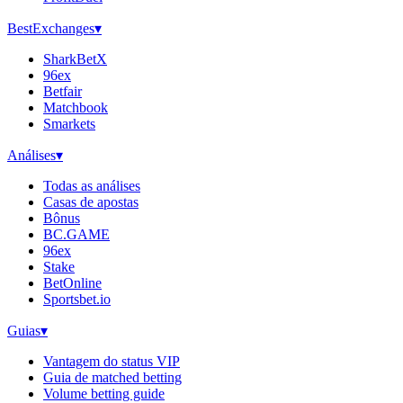
Best
Exchanges
▾
SharkBetX
96ex
Betfair
Matchbook
Smarkets
Análises
▾
Todas as análises
Casas de apostas
Bônus
BC.GAME
96ex
Stake
BetOnline
Sportsbet.io
Guias
▾
Vantagem do status VIP
Guia de matched betting
Volume betting guide