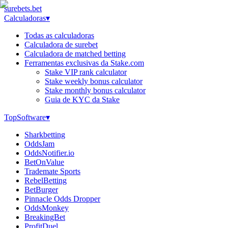
surebets
.bet
Calculadoras
▾
Todas as calculadoras
Calculadora de surebet
Calculadora de matched betting
Ferramentas exclusivas da Stake.com
Stake VIP rank calculator
Stake weekly bonus calculator
Stake monthly bonus calculator
Guia de KYC da Stake
Top
Software
▾
Sharkbetting
OddsJam
OddsNotifier.io
BetOnValue
Trademate Sports
RebelBetting
BetBurger
Pinnacle Odds Dropper
OddsMonkey
BreakingBet
ProfitDuel