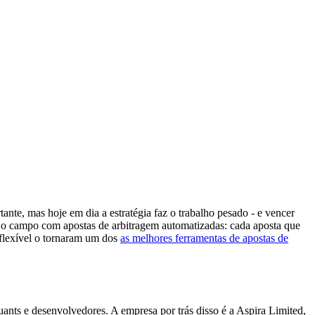
nte, mas hoje em dia a estratégia faz o trabalho pesado - e vencer
o o campo com apostas de arbitragem automatizadas: cada aposta que
 flexível o tornaram um dos
as melhores ferramentas de apostas de
uants e desenvolvedores. A empresa por trás disso é a Aspira Limited,