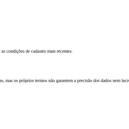
 as condições de cadastro mais recentes.
, mas os próprios termos não garantem a precisão dos dados nem lucro. T