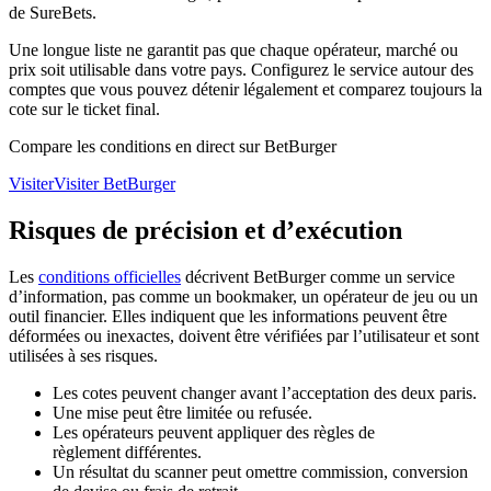
de SureBets.
Une longue liste ne garantit pas que chaque opérateur, marché ou
prix soit utilisable dans votre pays. Configurez le service autour des
comptes que vous pouvez détenir légalement et comparez toujours la
cote sur le ticket final.
Compare les conditions en direct sur BetBurger
Visiter
Visiter BetBurger
Risques de précision et d’exécution
Les
conditions officielles
décrivent BetBurger comme un service
d’information, pas comme un bookmaker, un opérateur de jeu ou un
outil financier. Elles indiquent que les informations peuvent être
déformées ou inexactes, doivent être vérifiées par l’utilisateur et sont
utilisées à ses risques.
Les cotes peuvent changer avant l’acceptation des deux paris.
Une mise peut être limitée ou refusée.
Les opérateurs peuvent appliquer des règles de
règlement différentes.
Un résultat du scanner peut omettre commission, conversion