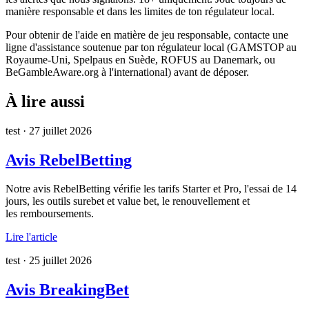
manière responsable et dans les limites de ton régulateur local.
Pour obtenir de l'aide en matière de jeu responsable, contacte une
ligne d'assistance soutenue par ton régulateur local (GAMSTOP au
Royaume-Uni, Spelpaus en Suède, ROFUS au Danemark, ou
BeGambleAware.org à l'international) avant de déposer.
À lire aussi
test
·
27 juillet 2026
Avis RebelBetting
Notre avis RebelBetting vérifie les tarifs Starter et Pro, l'essai de 14
jours, les outils surebet et value bet, le renouvellement et
les remboursements.
Lire l'article
test
·
25 juillet 2026
Avis BreakingBet