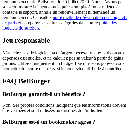
remboursement de BetBurger le 25 juillet 2026. Nous n’avons pas
souscrit, mesuré la latence ou la précision, placé un pari détecté,
contacté le support, annulé un renouvellement ni demandé un
remboursement. Consultez
notre méthode d’évaluation des logiciels
de paris
et comparez les autres catégories dans notre
guide des
logiciels de surebets
.
Jeu responsable
N’achetez pas de logiciel avec l’argent nécessaire aux paris ou aux
dépenses essentielles, et ne calculez pas sa valeur à partir de gains
promis. Utilisez uniquement un budget fixe que vous pouvez vous
permettre de perdre et arrêtez si le jeu devient difficile à contrôler.
FAQ BetBurger
BetBurger garantit-il un bénéfice ?
Non. Ses propres conditions indiquent que les informations doivent
être vérifiées et sont utilisées aux risques de l’utilisateur.
BetBurger est-il un bookmaker agréé ?