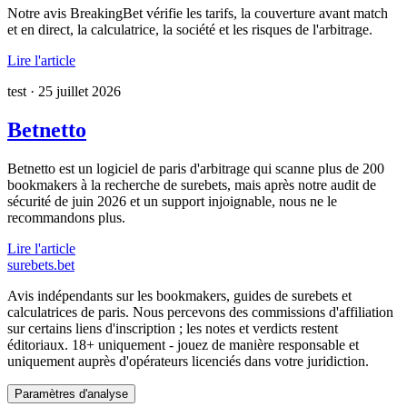
Notre avis BreakingBet vérifie les tarifs, la couverture avant match
et en direct, la calculatrice, la société et les risques de l'arbitrage.
Lire l'article
test
·
25 juillet 2026
Betnetto
Betnetto est un logiciel de paris d'arbitrage qui scanne plus de 200
bookmakers à la recherche de surebets, mais après notre audit de
sécurité de juin 2026 et un support injoignable, nous ne le
recommandons plus.
Lire l'article
surebets
.bet
Avis indépendants sur les bookmakers, guides de surebets et
calculatrices de paris. Nous percevons des commissions d'affiliation
sur certains liens d'inscription ; les notes et verdicts restent
éditoriaux. 18+ uniquement - jouez de manière responsable et
uniquement auprès d'opérateurs licenciés dans votre juridiction.
Paramètres d'analyse