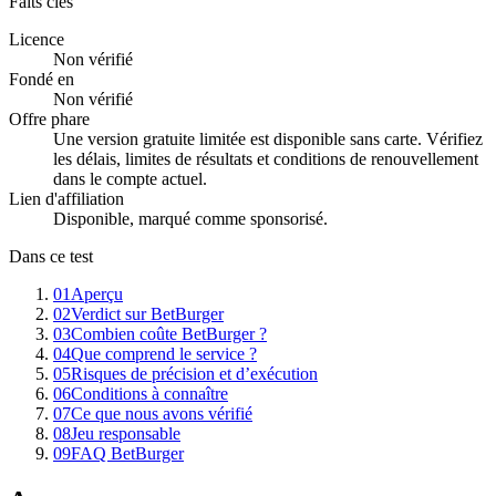
Faits clés
Licence
Non vérifié
Fondé en
Non vérifié
Offre phare
Une version gratuite limitée est disponible sans carte. Vérifiez
les délais, limites de résultats et conditions de renouvellement
dans le compte actuel.
Lien d'affiliation
Disponible, marqué comme sponsorisé.
Dans ce test
01
Aperçu
02
Verdict sur BetBurger
03
Combien coûte BetBurger ?
04
Que comprend le service ?
05
Risques de précision et d’exécution
06
Conditions à connaître
07
Ce que nous avons vérifié
08
Jeu responsable
09
FAQ BetBurger