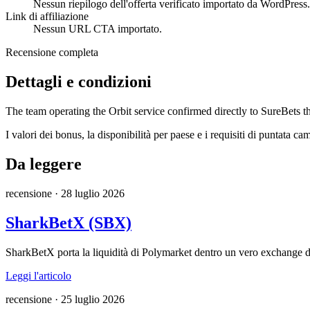
Nessun riepilogo dell'offerta verificato importato da WordPress.
Link di affiliazione
Nessun URL CTA importato.
Recensione completa
Dettagli e condizioni
The team operating the Orbit service confirmed directly to SureBets t
I valori dei bonus, la disponibilità per paese e i requisiti di puntata 
Da leggere
recensione
·
28 luglio 2026
SharkBetX (SBX)
SharkBetX porta la liquidità di Polymarket dentro un vero exchange d
Leggi l'articolo
recensione
·
25 luglio 2026