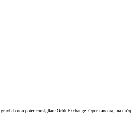
za gravi da non poter consigliare Orbit Exchange. Opera ancora, ma un'o