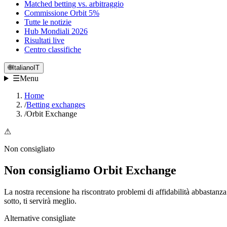
Matched betting vs. arbitraggio
Commissione Orbit 5%
Tutte le notizie
Hub Mondiali 2026
Risultati live
Centro classifiche
🌐
Italiano
IT
☰
Menu
Home
/
Betting exchanges
/
Orbit Exchange
⚠
Non consigliato
Non consigliamo Orbit Exchange
La nostra recensione ha riscontrato problemi di affidabilità abbastan
sotto, ti servirà meglio.
Alternative consigliate