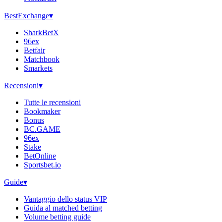
Best
Exchange
▾
SharkBetX
96ex
Betfair
Matchbook
Smarkets
Recensioni
▾
Tutte le recensioni
Bookmaker
Bonus
BC.GAME
96ex
Stake
BetOnline
Sportsbet.io
Guide
▾
Vantaggio dello status VIP
Guida al matched betting
Volume betting guide