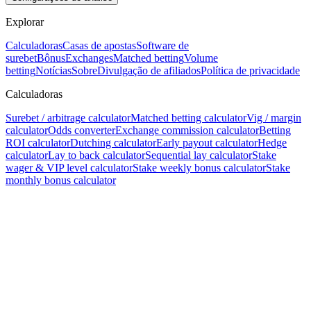
Explorar
Calculadoras
Casas de apostas
Software de
surebet
Bônus
Exchanges
Matched betting
Volume
betting
Notícias
Sobre
Divulgação de afiliados
Política de privacidade
Calculadoras
Surebet / arbitrage calculator
Matched betting calculator
Vig / margin
calculator
Odds converter
Exchange commission calculator
Betting
ROI calculator
Dutching calculator
Early payout calculator
Hedge
calculator
Lay to back calculator
Sequential lay calculator
Stake
wager & VIP level calculator
Stake weekly bonus calculator
Stake
monthly bonus calculator