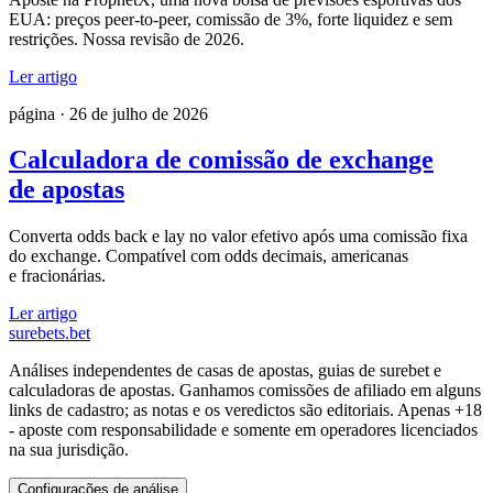
EUA: preços peer-to-peer, comissão de 3%, forte liquidez e sem
restrições. Nossa revisão de 2026.
Ler artigo
página
·
26 de julho de 2026
Calculadora de comissão de exchange
de apostas
Converta odds back e lay no valor efetivo após uma comissão fixa
do exchange. Compatível com odds decimais, americanas
e fracionárias.
Ler artigo
surebets
.bet
Análises independentes de casas de apostas, guias de surebet e
calculadoras de apostas. Ganhamos comissões de afiliado em alguns
links de cadastro; as notas e os veredictos são editoriais. Apenas +18
- aposte com responsabilidade e somente em operadores licenciados
na sua jurisdição.
Configurações de análise