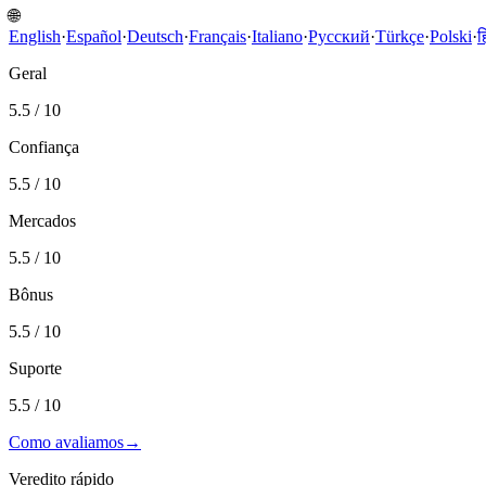
🌐
English
·
Español
·
Deutsch
·
Français
·
Italiano
·
Русский
·
Türkçe
·
Polski
·
ह
Geral
5.5 / 10
Confiança
5.5 / 10
Mercados
5.5 / 10
Bônus
5.5 / 10
Suporte
5.5 / 10
Como avaliamos
→
Veredito rápido