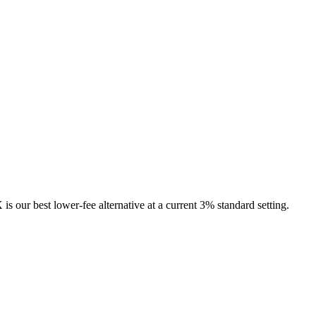
 our best lower-fee alternative at a current 3% standard setting.