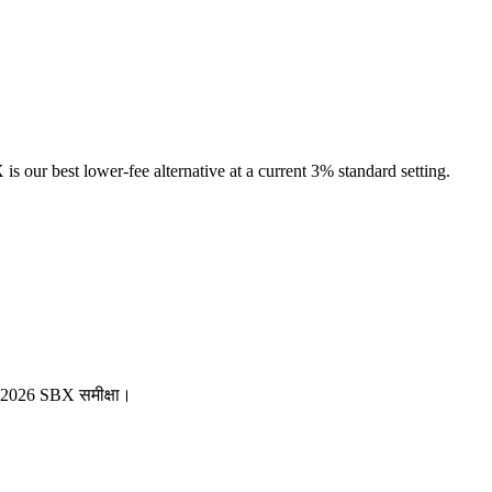
 our best lower-fee alternative at a current 3% standard setting.
ी 2026 SBX समीक्षा।