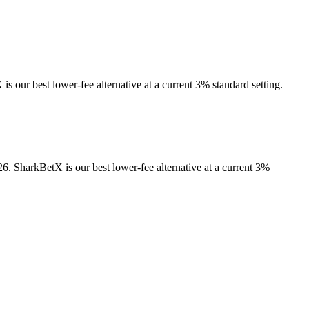
 our best lower-fee alternative at a current 3% standard setting.
6. SharkBetX is our best lower-fee alternative at a current 3%