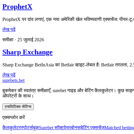
ProphetX
ProphetX पर दांव लगाएं, एक नया अमेरिकी खेल भविष्यवाणी एक्सचेंज: पीयर-टू
लेख पढ़ें
समीक्षा
·
25 जुलाई 2026
Sharp Exchange
Sharp Exchange BetInAsia का Betfair व्हाइट-लेबल है: Betfair तरलता, 2.
लेख पढ़ें
surebets
.bet
बुकमेकर की स्वतंत्र समीक्षाएँ, surebet गाइड और बेटिंग कैलकुलेटर। कुछ साइन-
ऑपरेटरों के साथ।
एनालिटिक्स सेटिंग्स
एक्सप्लोर करें
कैलकुलेटर
स्पोर्ट्सबुक
Surebet सॉफ़्टवेयर
बोनस
बेटिंग एक्सचेंज
Matched bettin