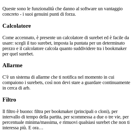
Queste sono le funzionalità che danno al software un vantaggio
concreto - i suoi genuini punti di forza.
Calcolatore
Come accennato, è presente un calcolatore di surebet ed è facile da
usare: scegli il tuo surebet, imposta la puntata per un determinato
prezzo e il calcolatore calcola quanto suddividere tra i bookmaker
per quel surebet.
Allarme
C'è un sistema di allarme che ti notifica nel momento in cui
compaiono i surebets, così non devi stare a guardare continuamente
in cerca di arb.
Filtro
Il filtro è buono: filtra per bookmaker (principali o cloni), per
intervallo di tempo della partita, per scommessa a due o tre vie, per
percentuale minima/massima, e rimuovi qualsiasi surebet che non ti
interessa più. E ora…