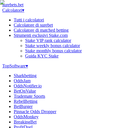
surebets
.bet
Calcolatori
▾
Tutti i calcolatori
Calcolatore di surebet
Calcolatore di matched betting
Strumenti esclusivi Stake.com
Stake VIP rank calculator
Stake weekly bonus calculator
Stake monthly bonus calculator
Guida KYC Stake
Top
Software
▾
Sharkbetting
OddsJam
OddsNotifier.io
BetOnValue
Trademate Sports
RebelBetting
BetBurger
Pinnacle Odds Dropper
OddsMonkey
BreakingBet
ProfitDuel