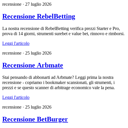
recensione
·
27 luglio 2026
Recensione RebelBetting
La nostra recensione di RebelBetting verifica prezzi Starter e Pro,
prova di 14 giorni, strumenti surebet e value bet, rinnovo e rimborsi.
Leggi l'articolo
recensione
·
25 luglio 2026
Recensione Arbmate
Stai pensando di abbonarti ad Arbmate? Leggi prima la nostra
recensione - copriamo i bookmaker scansionati, gli strumenti, i
prezzi e se questo scanner di arbitrage economico vale la pena.
Leggi l'articolo
recensione
·
25 luglio 2026
Recensione BetBurger