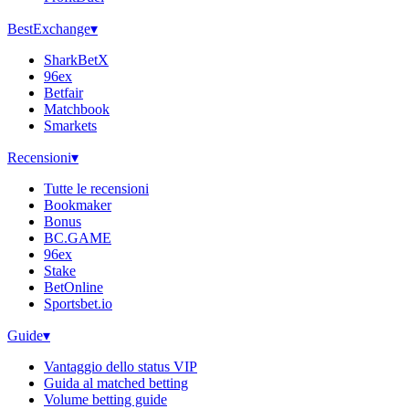
Best
Exchange
▾
SharkBetX
96ex
Betfair
Matchbook
Smarkets
Recensioni
▾
Tutte le recensioni
Bookmaker
Bonus
BC.GAME
96ex
Stake
BetOnline
Sportsbet.io
Guide
▾
Vantaggio dello status VIP
Guida al matched betting
Volume betting guide