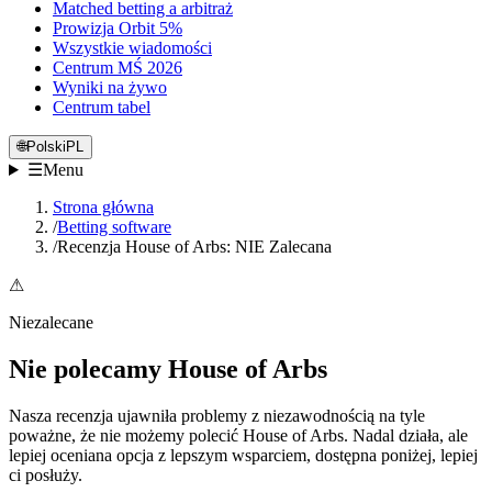
Matched betting a arbitraż
Prowizja Orbit 5%
Wszystkie wiadomości
Centrum MŚ 2026
Wyniki na żywo
Centrum tabel
🌐
Polski
PL
☰
Menu
Strona główna
/
Betting software
/
Recenzja House of Arbs: NIE Zalecana
⚠
Niezalecane
Nie polecamy House of Arbs
Nasza recenzja ujawniła problemy z niezawodnością na tyle
poważne, że nie możemy polecić House of Arbs. Nadal działa, ale
lepiej oceniana opcja z lepszym wsparciem, dostępna poniżej, lepiej
ci posłuży.