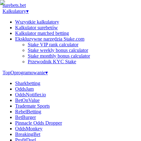
surebets
.bet
Kalkulatory
▾
Wszystkie kalkulatory
Kalkulator surebetów
Kalkulator matched betting
Ekskluzywne narzędzia Stake.com
Stake VIP rank calculator
Stake weekly bonus calculator
Stake monthly bonus calculator
Przewodnik KYC Stake
Top
Oprogramowanie
▾
Sharkbetting
OddsJam
OddsNotifier.io
BetOnValue
Trademate Sports
RebelBetting
BetBurger
Pinnacle Odds Dropper
OddsMonkey
BreakingBet
ProfitDuel