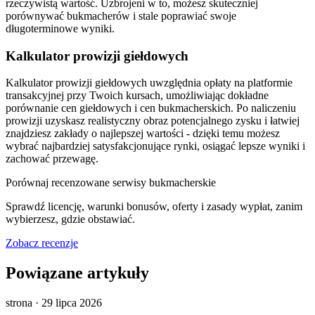
rzeczywistą wartość. Uzbrojeni w to, możesz skuteczniej
porównywać bukmacherów i stale poprawiać swoje
długoterminowe wyniki.
Kalkulator prowizji giełdowych
Kalkulator prowizji giełdowych uwzględnia opłaty na platformie
transakcyjnej przy Twoich kursach, umożliwiając dokładne
porównanie cen giełdowych i cen bukmacherskich. Po naliczeniu
prowizji uzyskasz realistyczny obraz potencjalnego zysku i łatwiej
znajdziesz zakłady o najlepszej wartości - dzięki temu możesz
wybrać najbardziej satysfakcjonujące rynki, osiągać lepsze wyniki i
zachować przewagę.
Porównaj recenzowane serwisy bukmacherskie
Sprawdź licencję, warunki bonusów, oferty i zasady wypłat, zanim
wybierzesz, gdzie obstawiać.
Zobacz recenzje
Powiązane artykuły
strona
·
29 lipca 2026