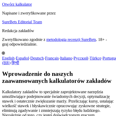
Otwórz kalkulator
Napisane i zweryfikowane przez
SureBets Editorial Team
Redakcja zakładów
Zweryfikowano zgodnie z
metodologią recenzji SureBets
. 18+ -
graj odpowiedzialnie.
🌐
English
·
Español
·
Deutsch
·
Français
·
Italiano
·
Русский
·
Türkçe
·
Portugu
(BR)
·
हिन्दी
Wprowadzenie do naszych
zaawansowanych kalkulatorów zakładów
Kalkulatory zakładów to specjalnie zaprojektowane narzędzia
umożliwiające podejmowanie świadomych decyzji, optymalizację
stawek i ostatecznie zwiększanie marży. Przeliczając kursy, ustalając
wielkość stawek i błyskawicznie opracowując zyskowne strategie,
eliminują zgadywanie i zmniejszają ryzyko błędu ludzkiego.
Niezależnie od tego, czy jesteś doświadczonym graczem