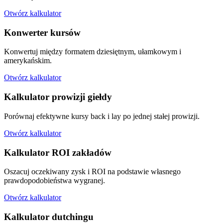
Otwórz kalkulator
Konwerter kursów
Konwertuj między formatem dziesiętnym, ułamkowym i
amerykańskim.
Otwórz kalkulator
Kalkulator prowizji giełdy
Porównaj efektywne kursy back i lay po jednej stałej prowizji.
Otwórz kalkulator
Kalkulator ROI zakładów
Oszacuj oczekiwany zysk i ROI na podstawie własnego
prawdopodobieństwa wygranej.
Otwórz kalkulator
Kalkulator dutchingu