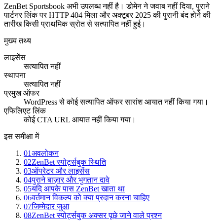
ZenBet Sportsbook अभी उपलब्ध नहीं है। डोमेन ने जवाब नहीं दिया, पुराने
पार्टनर लिंक पर HTTP 404 मिला और अक्टूबर 2025 की पुरानी बंद होने की
तारीख किसी प्राथमिक स्रोत से सत्यापित नहीं हुई।
मुख्य तथ्य
लाइसेंस
सत्यापित नहीं
स्थापना
सत्यापित नहीं
प्रमुख ऑफर
WordPress से कोई सत्यापित ऑफर सारांश आयात नहीं किया गया।
एफिलिएट लिंक
कोई CTA URL आयात नहीं किया गया।
इस समीक्षा में
01
अवलोकन
02
ZenBet स्पोर्ट्सबुक स्थिति
03
ऑपरेटर और लाइसेंस
04
पुराने बाज़ार और भुगतान दावे
05
यदि आपके पास ZenBet खाता था
06
वर्तमान विकल्प को क्या प्रदान करना चाहिए
07
जिम्मेदार जुआ
08
ZenBet स्पोर्ट्सबुक अक्सर पूछे जाने वाले प्रश्न