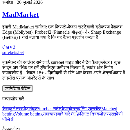
समीक्षा
·
26 जुलाई 2026
MadMarket
हमारी MadMarket समीक्षा: एक क्रिप्टो-केवल सट्टेबाजी ब्रोकरेज पेशकश
Edge (Mollybet), Probet42 (Pinnacle ऑड्स) और Sharp Exchange
(Betfair)। यहां बताया गया है कि यह कैसा प्रदर्शन करता है।
लेख पढ़ें
surebets
.bet
बुकमेकर की स्वतंत्र समीक्षाएँ, surebet गाइड और बेटिंग कैलकुलेटर। कुछ
साइन-अप लिंक पर हमें एफिलिएट कमीशन मिलता है; स्कोर और निर्णय
संपादकीय हैं। केवल 18+ - ज़िम्मेदारी से खेलें और केवल अपने क्षेत्राधिकार में
लाइसेंस प्राप्त ऑपरेटरों के साथ।
एनालिटिक्स सेटिंग्स
एक्सप्लोर करें
कैलकुलेटर
स्पोर्ट्सबुक
Surebet सॉफ़्टवेयर
बोनस
बेटिंग एक्सचेंज
Matched
betting
Volume betting
समाचार
हमारे बारे में
एफ़िलिएट डिस्क्लोज़र
प्राइवेसी
पॉलिसी
कैलकुलेटर