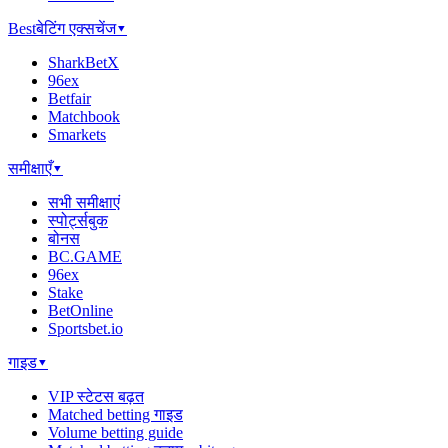
Best
बेटिंग एक्सचेंज
▾
SharkBetX
96ex
Betfair
Matchbook
Smarkets
समीक्षाएँ
▾
सभी समीक्षाएं
स्पोर्ट्सबुक
बोनस
BC.GAME
96ex
Stake
BetOnline
Sportsbet.io
गाइड
▾
VIP स्टेटस बढ़त
Matched betting गाइड
Volume betting guide