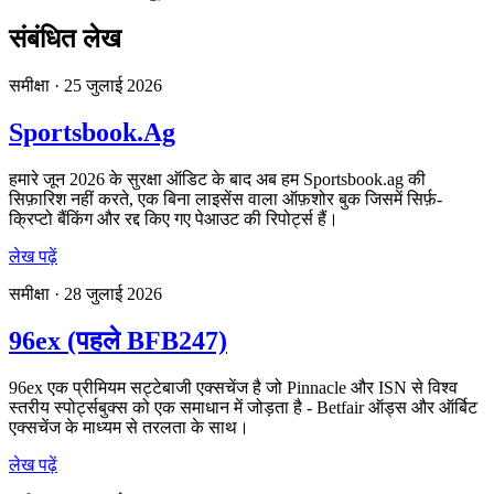
संबंधित लेख
समीक्षा
·
25 जुलाई 2026
Sportsbook.Ag
हमारे जून 2026 के सुरक्षा ऑडिट के बाद अब हम Sportsbook.ag की
सिफ़ारिश नहीं करते, एक बिना लाइसेंस वाला ऑफ़शोर बुक जिसमें सिर्फ़-
क्रिप्टो बैंकिंग और रद्द किए गए पेआउट की रिपोर्ट्स हैं।
लेख पढ़ें
समीक्षा
·
28 जुलाई 2026
96ex (पहले BFB247)
96ex एक प्रीमियम सट्टेबाजी एक्सचेंज है जो Pinnacle और ISN से विश्व
स्तरीय स्पोर्ट्सबुक्स को एक समाधान में जोड़ता है - Betfair ऑड्स और ऑर्बिट
एक्सचेंज के माध्यम से तरलता के साथ।
लेख पढ़ें