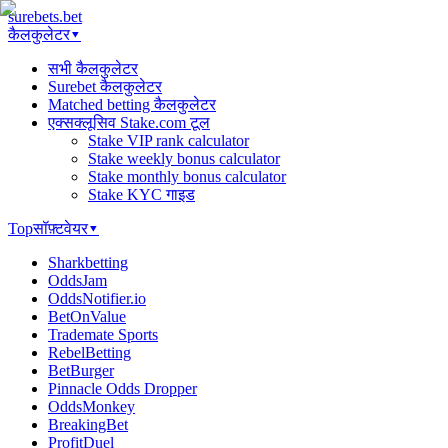
surebets
.bet
कैलकुलेटर
▾
सभी कैलकुलेटर
Surebet कैलकुलेटर
Matched betting कैलकुलेटर
एक्सक्लूसिव Stake.com टूल
Stake VIP rank calculator
Stake weekly bonus calculator
Stake monthly bonus calculator
Stake KYC गाइड
Top
सॉफ़्टवेयर
▾
Sharkbetting
OddsJam
OddsNotifier.io
BetOnValue
Trademate Sports
RebelBetting
BetBurger
Pinnacle Odds Dropper
OddsMonkey
BreakingBet
ProfitDuel