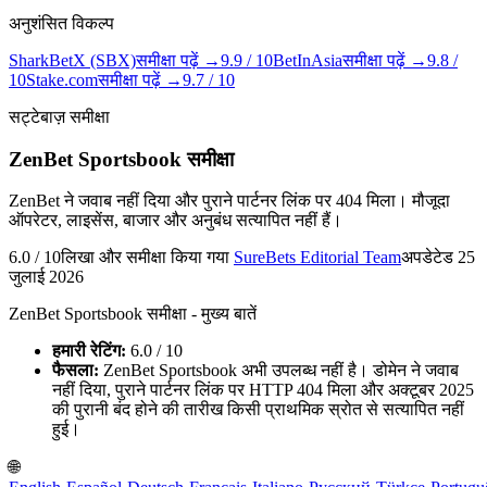
अनुशंसित विकल्प
SharkBetX (SBX)
समीक्षा पढ़ें
→
9.9 / 10
BetInAsia
समीक्षा पढ़ें
→
9.8 /
10
Stake.com
समीक्षा पढ़ें
→
9.7 / 10
सट्टेबाज़ समीक्षा
ZenBet Sportsbook समीक्षा
ZenBet ने जवाब नहीं दिया और पुराने पार्टनर लिंक पर 404 मिला। मौजूदा
ऑपरेटर, लाइसेंस, बाजार और अनुबंध सत्यापित नहीं हैं।
6.0 / 10
लिखा और समीक्षा किया गया
SureBets Editorial Team
अपडेटेड 25
जुलाई 2026
ZenBet Sportsbook समीक्षा - मुख्य बातें
हमारी रेटिंग
:
6.0 / 10
फैसला
:
ZenBet Sportsbook अभी उपलब्ध नहीं है। डोमेन ने जवाब
नहीं दिया, पुराने पार्टनर लिंक पर HTTP 404 मिला और अक्टूबर 2025
की पुरानी बंद होने की तारीख किसी प्राथमिक स्रोत से सत्यापित नहीं
हुई।
🌐