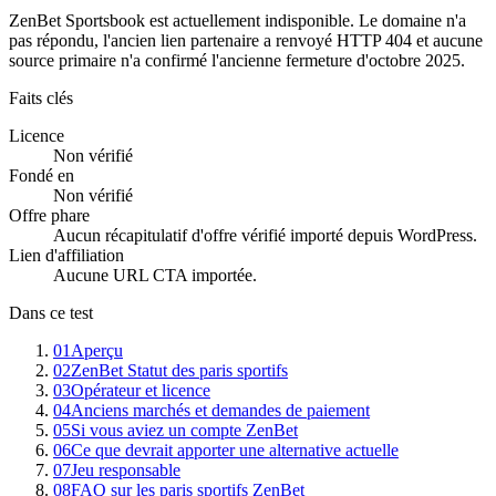
ZenBet Sportsbook est actuellement indisponible. Le domaine n'a
pas répondu, l'ancien lien partenaire a renvoyé HTTP 404 et aucune
source primaire n'a confirmé l'ancienne fermeture d'octobre 2025.
Faits clés
Licence
Non vérifié
Fondé en
Non vérifié
Offre phare
Aucun récapitulatif d'offre vérifié importé depuis WordPress.
Lien d'affiliation
Aucune URL CTA importée.
Dans ce test
01
Aperçu
02
ZenBet Statut des paris sportifs
03
Opérateur et licence
04
Anciens marchés et demandes de paiement
05
Si vous aviez un compte ZenBet
06
Ce que devrait apporter une alternative actuelle
07
Jeu responsable
08
FAQ sur les paris sportifs ZenBet