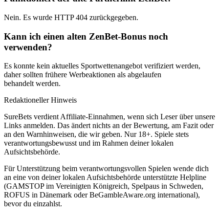
Nein. Es wurde HTTP 404 zurückgegeben.
Kann ich einen alten ZenBet-Bonus noch
verwenden?
Es konnte kein aktuelles Sportwettenangebot verifiziert werden,
daher sollten frühere Werbeaktionen als abgelaufen
behandelt werden.
Redaktioneller Hinweis
SureBets verdient Affiliate-Einnahmen, wenn sich Leser über unsere
Links anmelden. Das ändert nichts an der Bewertung, am Fazit oder
an den Warnhinweisen, die wir geben. Nur 18+. Spiele stets
verantwortungsbewusst und im Rahmen deiner lokalen
Aufsichtsbehörde.
Für Unterstützung beim verantwortungsvollen Spielen wende dich
an eine von deiner lokalen Aufsichtsbehörde unterstützte Helpline
(GAMSTOP im Vereinigten Königreich, Spelpaus in Schweden,
ROFUS in Dänemark oder BeGambleAware.org international),
bevor du einzahlst.