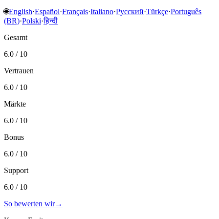
🌐
English
·
Español
·
Français
·
Italiano
·
Русский
·
Türkçe
·
Português
(BR)
·
Polski
·
हिन्दी
Gesamt
6.0 / 10
Vertrauen
6.0 / 10
Märkte
6.0 / 10
Bonus
6.0 / 10
Support
6.0 / 10
So bewerten wir
→