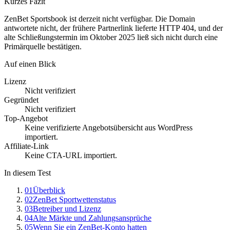
Kurzes Fazit
ZenBet Sportsbook ist derzeit nicht verfügbar. Die Domain
antwortete nicht, der frühere Partnerlink lieferte HTTP 404, und der
alte Schließungstermin im Oktober 2025 ließ sich nicht durch eine
Primärquelle bestätigen.
Auf einen Blick
Lizenz
Nicht verifiziert
Gegründet
Nicht verifiziert
Top-Angebot
Keine verifizierte Angebotsübersicht aus WordPress
importiert.
Affiliate-Link
Keine CTA-URL importiert.
In diesem Test
01
Überblick
02
ZenBet Sportwettenstatus
03
Betreiber und Lizenz
04
Alte Märkte und Zahlungsansprüche
05
Wenn Sie ein ZenBet-Konto hatten