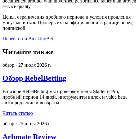
documented product with unverified performance rather than proven
service quality.
Цены, ограничения пробного периода и условия продления
могут меняться. Проверь их на официальной странице перед
подпиской.
Перейти на BreakingBet
Читайте также
обзор
·
27 июля 2026 г.
Обзор RebelBetting
В обзоре RebelBetting мы проверяем цены Starter и Pro,
пробный период 14 дней, инструменты вилок и value bets,
автопродление и возвраты.
Читать статью
обзор
·
25 июля 2026 г.
Arbmate Review