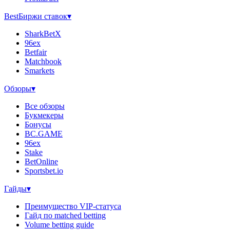
Best
Биржи ставок
▾
SharkBetX
96ex
Betfair
Matchbook
Smarkets
Обзоры
▾
Все обзоры
Букмекеры
Бонусы
BC.GAME
96ex
Stake
BetOnline
Sportsbet.io
Гайды
▾
Преимущество VIP-статуса
Гайд по matched betting
Volume betting guide