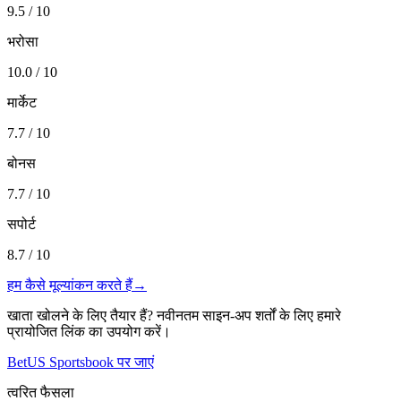
9.5 / 10
भरोसा
10.0 / 10
मार्केट
7.7 / 10
बोनस
7.7 / 10
सपोर्ट
8.7 / 10
हम कैसे मूल्यांकन करते हैं
→
खाता खोलने के लिए तैयार हैं? नवीनतम साइन-अप शर्तों के लिए हमारे
प्रायोजित लिंक का उपयोग करें।
BetUS Sportsbook पर जाएं
त्वरित फैसला