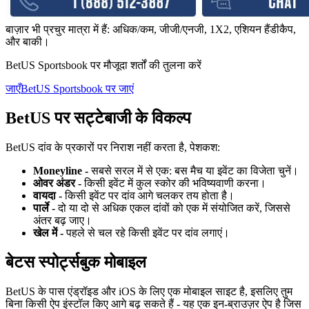
बाज़ार भी प्रचुर मात्रा में हैं: अधिक/कम, जीजी/एनजी, 1X2, एशियन हैंडीकैप,
और बाकी।
BetUS Sportsbook पर मौजूदा शर्तों की तुलना करें
जाएँ
BetUS Sportsbook पर जाएं
BetUS पर सट्टेबाजी के विकल्प
BetUS दांव के प्रकारों पर निराश नहीं करता है, पेशकश:
Moneyline -
सबसे सरल में से एक: बस मैच या इवेंट का विजेता चुनें।
ओवर अंडर -
किसी इवेंट में कुल स्कोर की भविष्यवाणी करना।
वायदा -
किसी इवेंट पर दांव आगे चलकर तय होता है।
पार्ले -
दो या दो से अधिक एकल दांवों को एक में संयोजित करें, जिससे
अंतर बढ़ जाए।
खेल में -
पहले से चल रहे किसी इवेंट पर दांव लगाएं।
बेटस स्पोर्ट्सबुक मोबाइल
BetUS के पास एंड्रॉइड और iOS के लिए एक मोबाइल साइट है, इसलिए तुम
बिना किसी ऐप इंस्टॉल किए आगे बढ़ सकते हैं - यह एक इन-ब्राउज़र ऐप है जिस