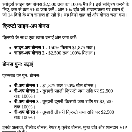
स्पोर्ट्स साइन-अप बोनस $2,500 तक का 100% मैच है। इसे सक्रिय करने के
लिए, कम से कम $100 जमा करें - और 10x दांव की आवश्यकता पर ध्यान दें,
जो 14 दिनों के बाद समाप्त हो रही है। वह विंडो चूक गई और बोनस चला गया।
क्रिप्टो साइन-अप बोनस
क्रिप्टो के साथ एक खाता बनाएं और जमा करें:
साइन-अप बोनस 1 -
150% मिलान $1,875 तक।
साइन-अप बोनस 2 -
$2,500 तक 100% मिलान।
बोनस पुनः बढ़ाएं
प्रस्ताव पर पुनः बोनस:
री-अप बोनस 1 -
$1,875 तक 150% खेल बोनस।
री-अप बोनस 2 -
तुम्हारी पहली क्रिप्टो जमा राशि पर $2,500
तक 100%।
री-अप बोनस 3 -
तुम्हारी दूसरी क्रिप्टो जमा राशि पर $2,500
तक 100%।
री-अप बोनस 4 -
तुम्हारी तीसरी क्रिप्टो जमा राशि पर $2,500
तक 100%।
इनके अलावा, रीलोड बोनस, रेफर-ए-फ्रेंड बोनस, मुफ्त दांव और शानदार VIP