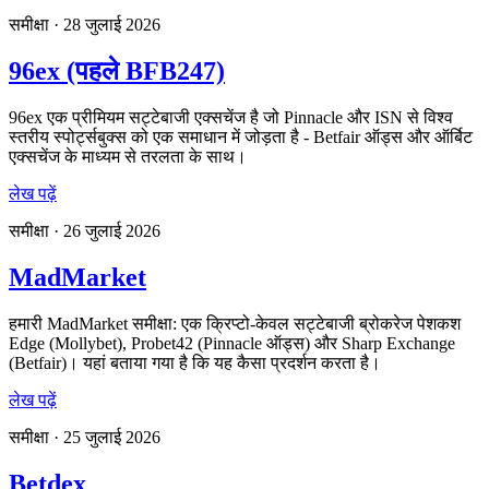
समीक्षा
·
28 जुलाई 2026
96ex (पहले BFB247)
96ex एक प्रीमियम सट्टेबाजी एक्सचेंज है जो Pinnacle और ISN से विश्व
स्तरीय स्पोर्ट्सबुक्स को एक समाधान में जोड़ता है - Betfair ऑड्स और ऑर्बिट
एक्सचेंज के माध्यम से तरलता के साथ।
लेख पढ़ें
समीक्षा
·
26 जुलाई 2026
MadMarket
हमारी MadMarket समीक्षा: एक क्रिप्टो-केवल सट्टेबाजी ब्रोकरेज पेशकश
Edge (Mollybet), Probet42 (Pinnacle ऑड्स) और Sharp Exchange
(Betfair)। यहां बताया गया है कि यह कैसा प्रदर्शन करता है।
लेख पढ़ें
समीक्षा
·
25 जुलाई 2026
Betdex