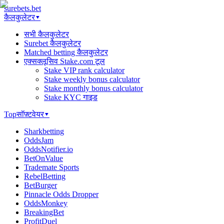
surebets
.bet
कैलकुलेटर
▾
सभी कैलकुलेटर
Surebet कैलकुलेटर
Matched betting कैलकुलेटर
एक्सक्लूसिव Stake.com टूल
Stake VIP rank calculator
Stake weekly bonus calculator
Stake monthly bonus calculator
Stake KYC गाइड
Top
सॉफ़्टवेयर
▾
Sharkbetting
OddsJam
OddsNotifier.io
BetOnValue
Trademate Sports
RebelBetting
BetBurger
Pinnacle Odds Dropper
OddsMonkey
BreakingBet
ProfitDuel