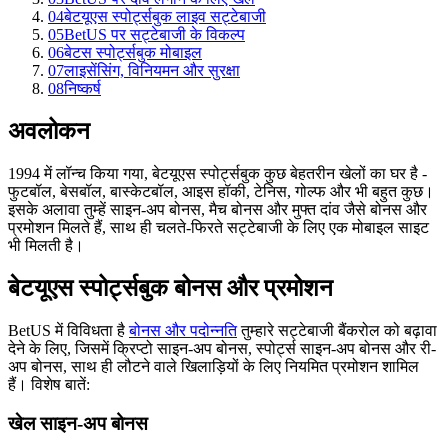
04
बेटयूएस स्पोर्ट्सबुक लाइव सट्टेबाजी
05
BetUS पर सट्टेबाजी के विकल्प
06
बेटस स्पोर्ट्सबुक मोबाइल
07
लाइसेंसिंग, विनियमन और सुरक्षा
08
निष्कर्ष
अवलोकन
1994 में लॉन्च किया गया, बेटयूएस स्पोर्ट्सबुक कुछ बेहतरीन खेलों का घर है -
फुटबॉल, बेसबॉल, बास्केटबॉल, आइस हॉकी, टेनिस, गोल्फ और भी बहुत कुछ।
इसके अलावा तुम्हें साइन-अप बोनस, मैच बोनस और मुफ्त दांव जैसे बोनस और
प्रमोशन मिलते हैं, साथ ही चलते-फिरते सट्टेबाजी के लिए एक मोबाइल साइट
भी मिलती है।
बेटयूएस स्पोर्ट्सबुक बोनस और प्रमोशन
BetUS में विविधता है
बोनस और पदोन्नति
तुम्हारे सट्टेबाजी बैंकरोल को बढ़ावा
देने के लिए, जिसमें क्रिप्टो साइन-अप बोनस, स्पोर्ट्स साइन-अप बोनस और री-
अप बोनस, साथ ही लौटने वाले खिलाड़ियों के लिए नियमित प्रमोशन शामिल
हैं। विशेष बातें:
खेल साइन-अप बोनस