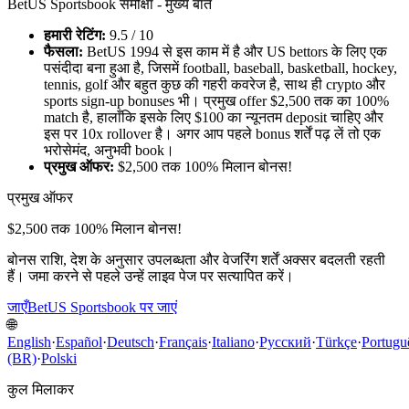
BetUS Sportsbook समीक्षा - मुख्य बातें
हमारी रेटिंग
:
9.5 / 10
फैसला
:
BetUS 1994 से इस काम में है और US bettors के लिए एक
पसंदीदा बना हुआ है, जिसमें football, baseball, basketball, hockey,
tennis, golf और बहुत कुछ की गहरी कवरेज है, साथ ही crypto और
sports sign-up bonuses भी। प्रमुख offer $2,500 तक का 100%
match है, हालाँकि इसके लिए $100 का न्यूनतम deposit चाहिए और
इस पर 10x rollover है। अगर आप पहले bonus शर्तें पढ़ लें तो एक
भरोसेमंद, अनुभवी book।
प्रमुख ऑफर
:
$2,500 तक 100% मिलान बोनस!
प्रमुख ऑफर
$2,500 तक 100% मिलान बोनस!
बोनस राशि, देश के अनुसार उपलब्धता और वेजरिंग शर्तें अक्सर बदलती रहती
हैं। जमा करने से पहले उन्हें लाइव पेज पर सत्यापित करें।
जाएँ
BetUS Sportsbook पर जाएं
🌐
English
·
Español
·
Deutsch
·
Français
·
Italiano
·
Русский
·
Türkçe
·
Portugu
(BR)
·
Polski
कुल मिलाकर