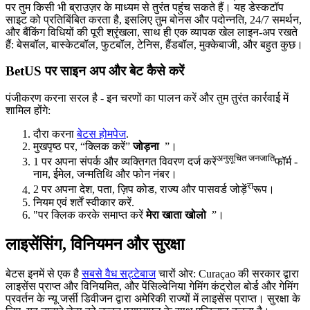
पर तुम किसी भी ब्राउज़र के माध्यम से तुरंत पहुंच सकते हैं। यह डेस्कटॉप
साइट को प्रतिबिंबित करता है, इसलिए तुम बोनस और पदोन्नति, 24/7 समर्थन,
और बैंकिंग विधियों की पूरी श्रृंखला, साथ ही एक व्यापक खेल लाइन-अप रखते
हैं: बेसबॉल, बास्केटबॉल, फुटबॉल, टेनिस, हैंडबॉल, मुक्केबाजी, और बहुत कुछ।
BetUS पर साइन अप और बेट कैसे करें
पंजीकरण करना सरल है - इन चरणों का पालन करें और तुम तुरंत कार्रवाई में
शामिल होंगे:
दौरा करना
बेटस होमपेज
.
मुखपृष्ठ पर, “क्लिक करें”
जोड़ना
”।
अनुसूचित जनजाति
1 पर अपना संपर्क और व्यक्तिगत विवरण दर्ज करें
फॉर्म -
नाम, ईमेल, जन्मतिथि और फोन नंबर।
रा
2 पर अपना देश, पता, ज़िप कोड, राज्य और पासवर्ड जोड़ें
रूप।
नियम एवं शर्तें स्वीकार करें.
"पर क्लिक करके समाप्त करें
मेरा खाता खोलो
”।
लाइसेंसिंग, विनियमन और सुरक्षा
बेटस इनमें से एक है
सबसे वैध सट्टेबाज
चारों ओर: Curaçao की सरकार द्वारा
लाइसेंस प्राप्त और विनियमित, और पेंसिल्वेनिया गेमिंग कंट्रोल बोर्ड और गेमिंग
प्रवर्तन के न्यू जर्सी डिवीजन द्वारा अमेरिकी राज्यों में लाइसेंस प्राप्त। सुरक्षा के