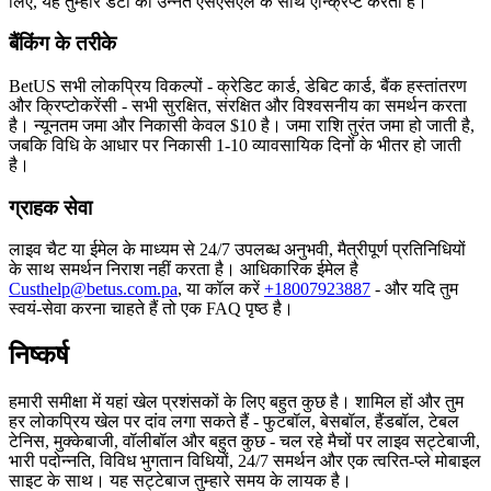
लिए, यह तुम्हारे डेटा को उन्नत एसएसएल के साथ एन्क्रिप्ट करता है।
बैंकिंग के तरीके
BetUS सभी लोकप्रिय विकल्पों - क्रेडिट कार्ड, डेबिट कार्ड, बैंक हस्तांतरण
और क्रिप्टोकरेंसी - सभी सुरक्षित, संरक्षित और विश्वसनीय का समर्थन करता
है। न्यूनतम जमा और निकासी केवल $10 है। जमा राशि तुरंत जमा हो जाती है,
जबकि विधि के आधार पर निकासी 1-10 व्यावसायिक दिनों के भीतर हो जाती
है।
ग्राहक सेवा
लाइव चैट या ईमेल के माध्यम से 24/7 उपलब्ध अनुभवी, मैत्रीपूर्ण प्रतिनिधियों
के साथ समर्थन निराश नहीं करता है। आधिकारिक ईमेल है
Custhelp@betus.com.pa
, या कॉल करें
+18007923887
- और यदि तुम
स्वयं-सेवा करना चाहते हैं तो एक FAQ पृष्ठ है।
निष्कर्ष
हमारी समीक्षा में यहां खेल प्रशंसकों के लिए बहुत कुछ है। शामिल हों और तुम
हर लोकप्रिय खेल पर दांव लगा सकते हैं - फुटबॉल, बेसबॉल, हैंडबॉल, टेबल
टेनिस, मुक्केबाजी, वॉलीबॉल और बहुत कुछ - चल रहे मैचों पर लाइव सट्टेबाजी,
भारी पदोन्नति, विविध भुगतान विधियों, 24/7 समर्थन और एक त्वरित-प्ले मोबाइल
साइट के साथ। यह सट्टेबाज तुम्हारे समय के लायक है।