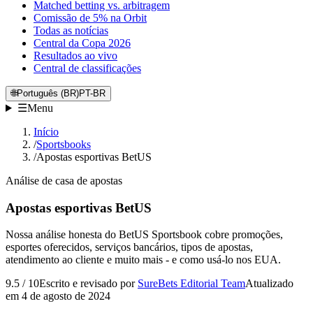
Matched betting vs. arbitragem
Comissão de 5% na Orbit
Todas as notícias
Central da Copa 2026
Resultados ao vivo
Central de classificações
🌐
Português (BR)
PT-BR
☰
Menu
Início
/
Sportsbooks
/
Apostas esportivas BetUS
Análise de casa de apostas
Apostas esportivas BetUS
Nossa análise honesta do BetUS Sportsbook cobre promoções,
esportes oferecidos, serviços bancários, tipos de apostas,
atendimento ao cliente e muito mais - e como usá-lo nos EUA.
9.5 / 10
Escrito e revisado por
SureBets Editorial Team
Atualizado
em 4 de agosto de 2024