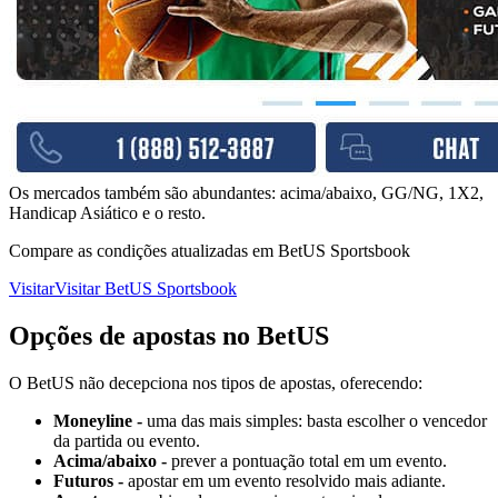
Os mercados também são abundantes: acima/abaixo, GG/NG, 1X2,
Handicap Asiático e o resto.
Compare as condições atualizadas em BetUS Sportsbook
Visitar
Visitar BetUS Sportsbook
Opções de apostas no BetUS
O BetUS não decepciona nos tipos de apostas, oferecendo:
Moneyline -
uma das mais simples: basta escolher o vencedor
da partida ou evento.
Acima/abaixo -
prever a pontuação total em um evento.
Futuros -
apostar em um evento resolvido mais adiante.