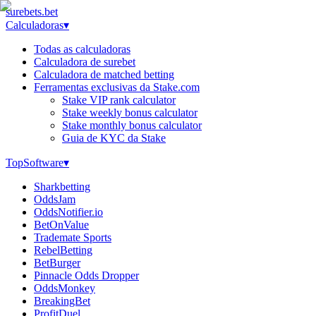
surebets
.bet
Calculadoras
▾
Todas as calculadoras
Calculadora de surebet
Calculadora de matched betting
Ferramentas exclusivas da Stake.com
Stake VIP rank calculator
Stake weekly bonus calculator
Stake monthly bonus calculator
Guia de KYC da Stake
Top
Software
▾
Sharkbetting
OddsJam
OddsNotifier.io
BetOnValue
Trademate Sports
RebelBetting
BetBurger
Pinnacle Odds Dropper
OddsMonkey
BreakingBet
ProfitDuel