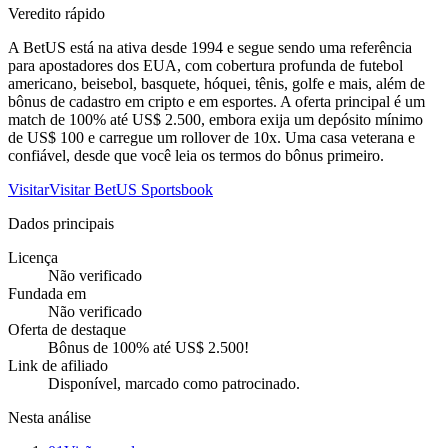
Veredito rápido
A BetUS está na ativa desde 1994 e segue sendo uma referência
para apostadores dos EUA, com cobertura profunda de futebol
americano, beisebol, basquete, hóquei, tênis, golfe e mais, além de
bônus de cadastro em cripto e em esportes. A oferta principal é um
match de 100% até US$ 2.500, embora exija um depósito mínimo
de US$ 100 e carregue um rollover de 10x. Uma casa veterana e
confiável, desde que você leia os termos do bônus primeiro.
Visitar
Visitar BetUS Sportsbook
Dados principais
Licença
Não verificado
Fundada em
Não verificado
Oferta de destaque
Bônus de 100% até US$ 2.500!
Link de afiliado
Disponível, marcado como patrocinado.
Nesta análise