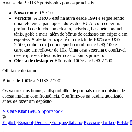
Análise da BetUS Sportsbook - pontos principais
Nossa nota
:
9.5 / 10
Veredito
:
A BetUS está na ativa desde 1994 e segue sendo
uma referência para apostadores dos EUA, com cobertura
profunda de futebol americano, beisebol, basquete, hóquei,
tênis, golfe e mais, além de bônus de cadastro em cripto e em
esportes. A oferta principal é um match de 100% até US$
2.500, embora exija um depósito mínimo de US$ 100 e
carregue um rollover de 10x. Uma casa veterana e confiável,
desde que você leia os termos do bônus primeiro.
Oferta de destaque
:
Bônus de 100% até US$ 2.500!
Oferta de destaque
Bônus de 100% até US$ 2.500!
Os valores dos bônus, a disponibilidade por país e os requisitos de
aposta mudam com frequência. Confirme-os na página atualizada
antes de fazer um depósito.
Visitar
Visitar BetUS Sportsbook
🌐
English
·
Español
·
Deutsch
·
Français
·
Italiano
·
Русский
·
Türkçe
·
Polski
·
ह