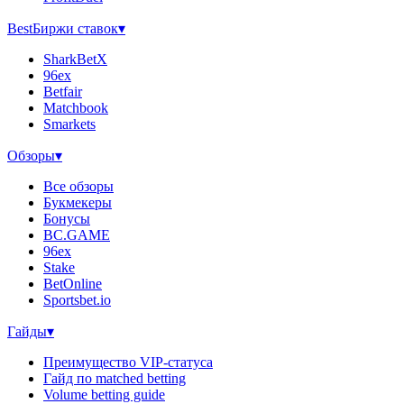
Best
Биржи ставок
▾
SharkBetX
96ex
Betfair
Matchbook
Smarkets
Обзоры
▾
Все обзоры
Букмекеры
Бонусы
BC.GAME
96ex
Stake
BetOnline
Sportsbet.io
Гайды
▾
Преимущество VIP-статуса
Гайд по matched betting
Volume betting guide