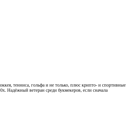
оккея, тенниса, гольфа и не только, плюс крипто- и спортивные
0x. Надёжный ветеран среди букмекеров, если сначала