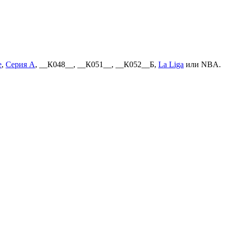
e
,
Серия А
, __К048__, __К051__, __К052__Б,
La Liga
или NBA.