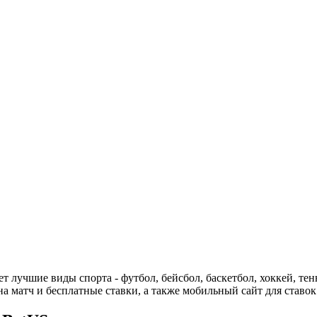
ет лучшие виды спорта - футбол, бейсбол, баскетбол, хоккей, те
а матч и бесплатные ставки, а также мобильный сайт для ставок 