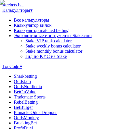
surebets
.bet
Калькуляторы
▾
Все калькуляторы
Калькулятор вилок
Калькулятор matched betting
Эксклюзивные инструменты Stake.com
Stake VIP rank calculator
Stake weekly bonus calculator
Stake monthly bonus calculator
Гид по KYC на Stake
Top
Софт
▾
Sharkbetting
OddsJam
OddsNotifier.io
BetOnValue
Trademate Sports
RebelBetting
BetBurger
Pinnacle Odds Dropper
OddsMonkey
BreakingBet
ProfitDuel