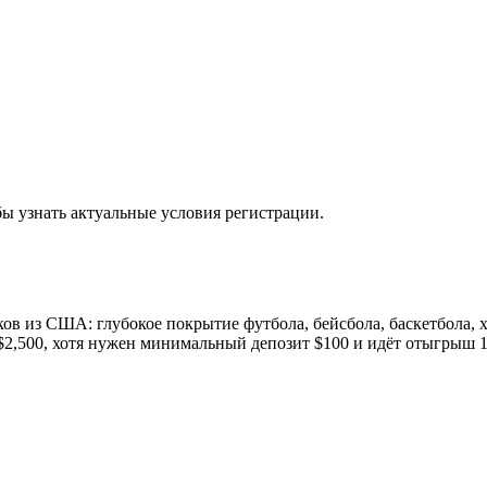
ы узнать актуальные условия регистрации.
ков из США: глубокое покрытие футбола, бейсбола, баскетбола, х
$2,500, хотя нужен минимальный депозит $100 и идёт отыгрыш 1