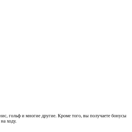
ннис, гольф и многие другие. Кроме того, вы получаете бонусы
на ходу.