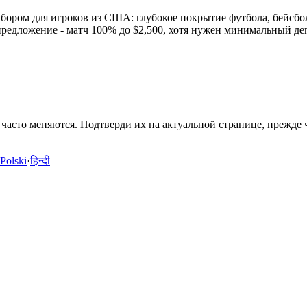
ыбором для игроков из США: глубокое покрытие футбола, бейсбола
редложение - матч 100% до $2,500, хотя нужен минимальный де
часто меняются. Подтверди их на актуальной странице, прежде 
Polski
·
हिन्दी