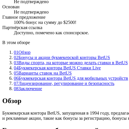
Не подтверждено
Основан
Не подтверждено
Главное предложение
100% бонус на сумму до $2500!
Партнёрская ссылка
Доступно, помечено как спонсорское.
В этом обзоре
01
Обзор
02
Бонусы и акции букмекерской конторы BetUS
03
Виды спорта, на которые можно делать ставки в BetUS
04
Букмекерская контора BetUS Ставки Live
05
Варианты ставок на BetUS
06
Букмекерская контора BetUS для мобильных устройств
07
Лицензирование, регулирование и безопасность
08
Заключение
Обзор
Букмекерская контора BetUS, запущенная в 1994 году, предлага
и рекламные акции, такие как бонусы за регистрацию, бонусы н